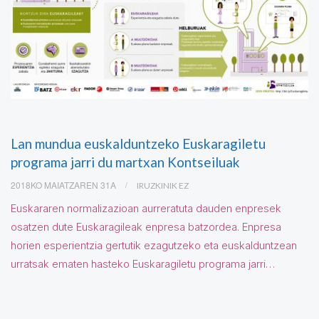
Lan mundua euskalduntzeko Euskaragiletu
programa jarri du martxan Kontseiluak
2018KO MAIATZAREN 31A
IRUZKINIK EZ
Euskararen normalizazioan aurreratuta dauden enpresek
osatzen dute Euskaragileak enpresa batzordea. Enpresa
horien esperientzia gertutik ezagutzeko eta euskalduntzean
urratsak ematen hasteko Euskaragiletu programa jarri…