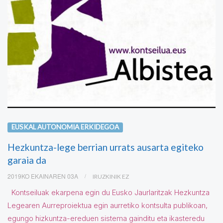
EUSKAL AUTONOMIA ERKIDEGOA
Hezkuntza-lege berrian urrats ausarta egiteko
garaia da
2019KO EKAINAREN 03A
IRUZKINIK EZ
Kontseiluak ekarpena egin du Eusko Jaurlaritzak Hezkuntza
Legearen Aurreproiektua egin aurretiko kontsulta publikoan,
egungo hizkuntza-ereduen sistema gainditu eta ikasteredu