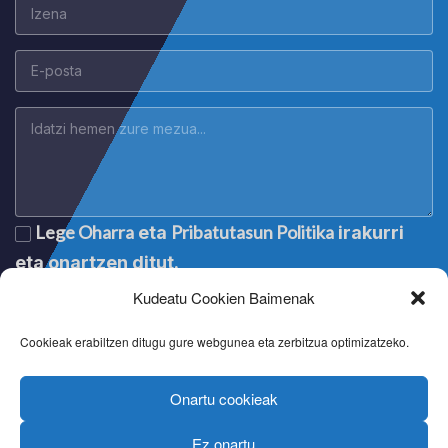
Lege Oharra
Pribatutasun Politika
eta
irakurri
eta onartzen ditut.
Kudeatu Cookien Baimenak
Cookieak erabiltzen ditugu gure webgunea eta zerbitzua optimizatzeko.
Onartu cookieak
Ez onartu