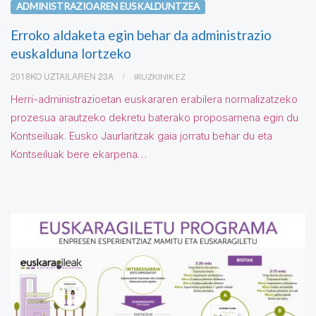
ADMINISTRAZIOAREN EUSKALDUNTZEA
Erroko aldaketa egin behar da administrazio
euskalduna lortzeko
2018KO UZTAILAREN 23A
IRUZKINIK EZ
Herri-administrazioetan euskararen erabilera normalizatzeko
prozesua arautzeko dekretu baterako proposamena egin du
Kontseiluak. Eusko Jaurlaritzak gaia jorratu behar du eta
Kontseiluak bere ekarpena…