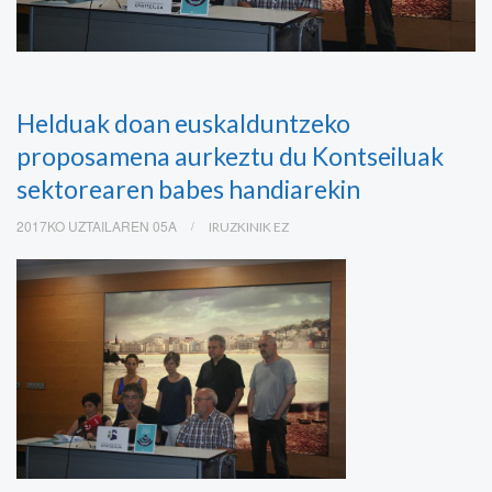
Helduak doan euskalduntzeko
proposamena aurkeztu du Kontseiluak
sektorearen babes handiarekin
2017KO UZTAILAREN 05A
IRUZKINIK EZ