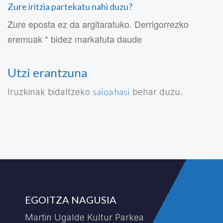
Zure iritzia partekatu nahi duzu?
Zure eposta ez da argitaratuko. Derrigorrezko
eremuak * bidez markatuta daude
Utzi erantzuna
saioa hasi
Iruzkinak bidaltzeko
behar duzu.
EGOITZA NAGUSIA
Martin Ugalde Kultur Parkea