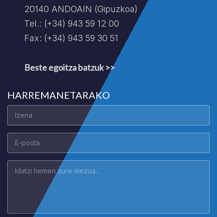
20140 ANDOAIN (Gipuzkoa)
Tel.: (+34) 943 59 12 00
Fax: (+34) 943 59 30 51
Beste egoitza batzuk >>
HARREMANETARAKO