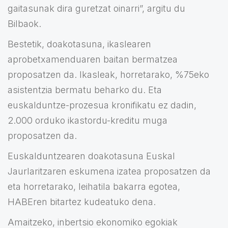
gaitasunak dira guretzat oinarri”, argitu du
Bilbaok.
Bestetik, doakotasuna, ikaslearen
aprobetxamenduaren baitan bermatzea
proposatzen da. Ikasleak, horretarako, %75eko
asistentzia bermatu beharko du. Eta
euskalduntze-prozesua kronifikatu ez dadin,
2.000 orduko ikastordu-kreditu muga
proposatzen da.
Euskalduntzearen doakotasuna Euskal
Jaurlaritzaren eskumena izatea proposatzen da
eta horretarako, leihatila bakarra egotea,
HABEren bitartez kudeatuko dena.
Amaitzeko, inbertsio ekonomiko egokiak