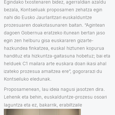
Egindako txostenaren bidez, agerraldian azaldu
bezala, Kontseiluak proposamen zehatza egin
nahi dio Eusko Jaurlaritzari euskalduntze
prozesuaren doakotasunaren baitan. “Agintean
dagoen Gobernua eratzeko itunean bertan jaso
egin zen helburu gisa euskararen gizarte-
hazkundea finkatzea, euskal hiztunen kopurua
handituz eta hizkuntza-gaitasuna hobetuz; bai eta
helduek C1 mailara arte euskara doan ikasi ahal
izateko prozesua amaitzea ere”, gogorarazi du
Kontseiluko eledunak.
Proposamenean, lau ideia nagusi jasotzen dira.
Lehenik eta behin, euskalduntze-prozesu osoari
laguntza eta ez, bakarrik,
erabiltzaile