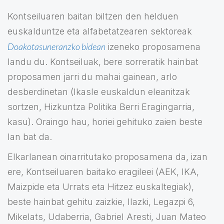
Kontseiluaren baitan biltzen den helduen
euskalduntze eta alfabetatzearen sektoreak
Doakotasuneranzko bidean
izeneko proposamena
landu du. Kontseiluak, bere sorreratik hainbat
proposamen jarri du mahai gainean, arlo
desberdinetan (Ikasle euskaldun eleanitzak
sortzen, Hizkuntza Politika Berri Eragingarria,
kasu). Oraingo hau, horiei gehituko zaien beste
lan bat da.
Elkarlanean oinarritutako proposamena da, izan
ere, Kontseiluaren baitako eragileei (AEK, IKA,
Maizpide eta Urrats eta Hitzez euskaltegiak),
beste hainbat gehitu zaizkie, Ilazki, Legazpi 6,
Mikelats, Udaberria, Gabriel Aresti, Juan Mateo