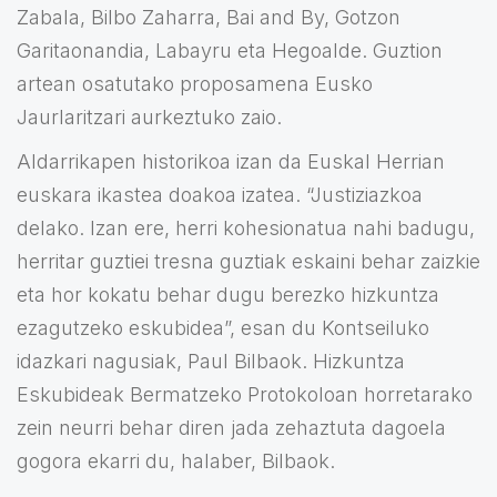
Zabala, Bilbo Zaharra, Bai and By, Gotzon
Garitaonandia, Labayru eta Hegoalde. Guztion
artean osatutako proposamena Eusko
Jaurlaritzari aurkeztuko zaio.
Aldarrikapen historikoa izan da Euskal Herrian
euskara ikastea doakoa izatea. “Justiziazkoa
delako. Izan ere, herri kohesionatua nahi badugu,
herritar guztiei tresna guztiak eskaini behar zaizkie
eta hor kokatu behar dugu berezko hizkuntza
ezagutzeko eskubidea”, esan du Kontseiluko
idazkari nagusiak, Paul Bilbaok. Hizkuntza
Eskubideak Bermatzeko Protokoloan horretarako
zein neurri behar diren jada zehaztuta dagoela
gogora ekarri du, halaber, Bilbaok.