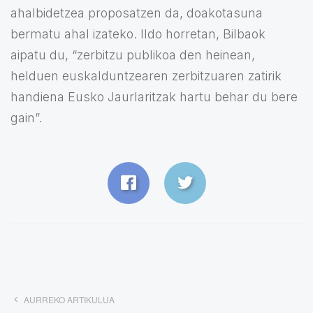
ahalbidetzea proposatzen da, doakotasuna
bermatu ahal izateko. Ildo horretan, Bilbaok
aipatu du, “zerbitzu publikoa den heinean,
helduen euskalduntzearen zerbitzuaren zatirik
handiena Eusko Jaurlaritzak hartu behar du bere
gain”.
AURREKO ARTIKULUA