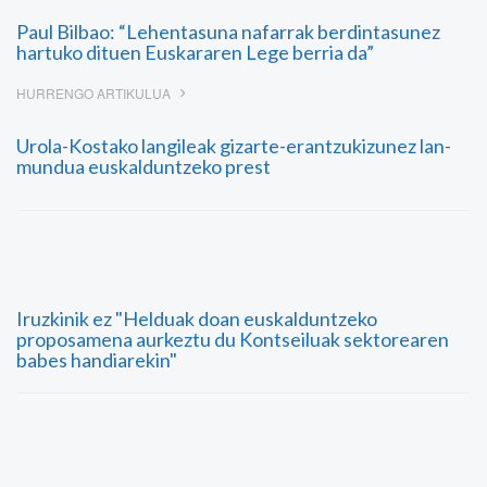
Paul Bilbao: “Lehentasuna nafarrak berdintasunez
hartuko dituen Euskararen Lege berria da”
HURRENGO ARTIKULUA
Urola-Kostako langileak gizarte-erantzukizunez lan-
mundua euskalduntzeko prest
Iruzkinik ez "Helduak doan euskalduntzeko
proposamena aurkeztu du Kontseiluak sektorearen
babes handiarekin"