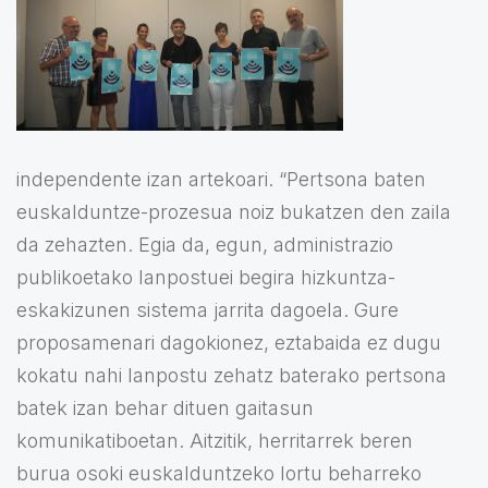
independente izan artekoari. “Pertsona baten
euskalduntze-prozesua noiz bukatzen den zaila
da zehazten. Egia da, egun, administrazio
publikoetako lanpostuei begira hizkuntza-
eskakizunen sistema jarrita dagoela. Gure
proposamenari dagokionez, eztabaida ez dugu
kokatu nahi lanpostu zehatz baterako pertsona
batek izan behar dituen gaitasun
komunikatiboetan. Aitzitik, herritarrek beren
burua osoki euskalduntzeko lortu beharreko