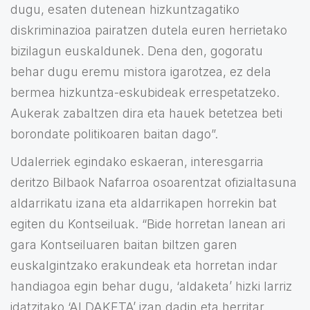
dugu, esaten dutenean hizkuntzagatiko
diskriminazioa pairatzen dutela euren herrietako
bizilagun euskaldunek. Dena den, gogoratu
behar dugu eremu mistora igarotzea, ez dela
bermea hizkuntza-eskubideak errespetatzeko.
Aukerak zabaltzen dira eta hauek betetzea beti
borondate politikoaren baitan dago”.
Udalerriek egindako eskaeran, interesgarria
deritzo Bilbaok Nafarroa osoarentzat ofizialtasuna
aldarrikatu izana eta aldarrikapen horrekin bat
egiten du Kontseiluak. “Bide horretan lanean ari
gara Kontseiluaren baitan biltzen garen
euskalgintzako erakundeak eta horretan indar
handiagoa egin behar dugu, ‘aldaketa’ hizki larriz
idatzitako ‘ALDAKETA’ izan dadin eta herritar