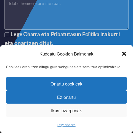
Lege Oharra
Pribatutasun Politika
eta
irakurri
eta onartzen ditut.
Kudeatu Cookien Baimenak
Cookieak erabiltzen ditugu gure webgunea eta zerbitzua optimizatzeko.
Onartu cookieak
Ez onartu
Lege oharra
|
Aviso legal
|
Mention légale
|
Legal notice
Pribatutasun politika
|
Política de privacidad
|
Politique de
Ikusi ezarpenak
confidentialité
|
Privacy policy
Cookien politika
|
Política de cookies
|
Politique de cookies
|
Cookie policy
Lege oharra