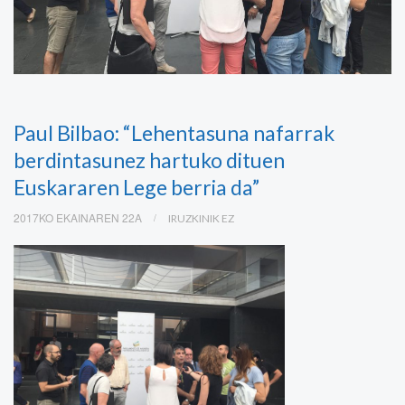
Paul Bilbao: “Lehentasuna nafarrak
berdintasunez hartuko dituen
Euskararen Lege berria da”
2017KO EKAINAREN 22A
IRUZKINIK EZ