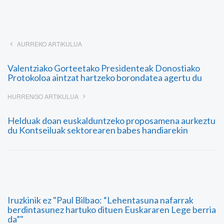
AURREKO ARTIKULUA
Valentziako Gorteetako Presidenteak Donostiako
Protokoloa aintzat hartzeko borondatea agertu du
HURRENGO ARTIKULUA
Helduak doan euskalduntzeko proposamena aurkeztu
du Kontseiluak sektorearen babes handiarekin
Iruzkinik ez "Paul Bilbao: “Lehentasuna nafarrak
berdintasunez hartuko dituen Euskararen Lege berria
da”"