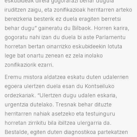
eskubideak direla gogorarazi behar dugula
iruditzen zaigu, eta zonifikazioak herritarren arteko
bereizkeria besterik ez duela eragiten berretsi
behar dugu” gaineratu du Bilbaok. Horren karira,
gogoratu nahi izan du duela bi aste Parlamentu
horretan bertan oinarrizko eskubideekin lotuta
lege bat onartu zenean ez zela inolako
zonifikaziorik ezarri.
Eremu mistora aldatzea eskatu duten udalerrien
egoera ulertzen duela esan du Kontseiluko
ordezkariak. “Ulertzen dugu udalen eskaria,
urgentzia dutelako. Tresnak behar dituzte
herritarren nahiak asetzeko eta testuinguru
horretan zirrikitu bila ibiltzea ulergarria da.
Bestalde, egiten duten diagnostikoa partekatzen