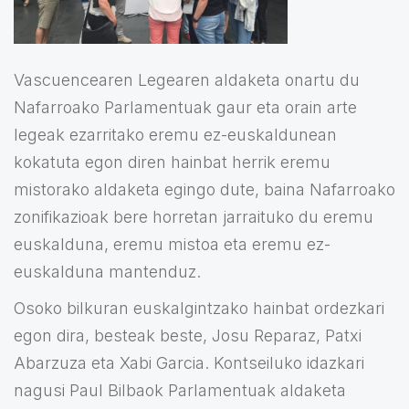
Vascuencearen Legearen aldaketa onartu du
Nafarroako Parlamentuak gaur eta orain arte
legeak ezarritako eremu ez-euskaldunean
kokatuta egon diren hainbat herrik eremu
mistorako aldaketa egingo dute, baina Nafarroako
zonifikazioak bere horretan jarraituko du eremu
euskalduna, eremu mistoa eta eremu ez-
euskalduna mantenduz.
Osoko bilkuran euskalgintzako hainbat ordezkari
egon dira, besteak beste, Josu Reparaz, Patxi
Abarzuza eta Xabi Garcia. Kontseiluko idazkari
nagusi Paul Bilbaok Parlamentuak aldaketa