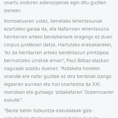
onartu ondoren adierazpenak egin ditu guztien
izenean.
Kontseiluaren ustez, benetako lehentasunak
ezartzeko garaia da, eta Nafarroan lehentasuna
herritarren arteko bereizkeriarik eragingo ez duen
corpus juridikoan datza. Hartutako erabakiarekin,
“ez da herritarren arteko berdintasun printzipioa
bermatzeko urratsik eman”, Paul Bilbao idazkari
nagusiak azaldu duenez. “Aldaketa honekin
oraindik ere nafar guztiak ez dira berdinak izango
legearen aurrean eta hori onartezina da XXI.
mendean eta gutxiago ‘aldaketaren’ Gobernuaren
eskutik”.
“Beste behin hizkuntza-eskubideak giza-