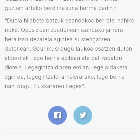
guztien arteko berdintasuna berma dadin.”
“Duela hilabete batzuk esandakoa berretsi nahiko
nuke: Oposizioan zeudenean izandako jarrera
bera izan dezatela agintea sustengatzen
dutenean. Gaur ikusi dugu laukoa osatzen duten
alderdiek Lege berria egiteari ate bat zabaldu
diotela. Legegintzaldiaren erdian, lege aldaketa
egin da, legegintzaldi amaierarako, lege berria
nahi dugu: Euskararen Legea”.