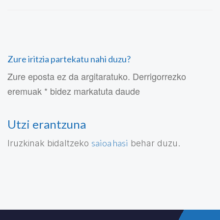
Zure iritzia partekatu nahi duzu?
Zure eposta ez da argitaratuko. Derrigorrezko
eremuak * bidez markatuta daude
Utzi erantzuna
saioa hasi
Iruzkinak bidaltzeko
behar duzu.