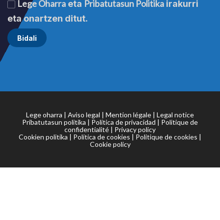
Lege Oharra
Pribatutasun Politika
eta
irakurri
eta onartzen ditut.
Lege oharra
|
Aviso legal
|
Mention légale
|
Legal notice
Pribatutasun politika
|
Política de privacidad
|
Politique de
confidentialité
|
Privacy policy
Cookien politika
|
Política de cookies
|
Politique de cookies
|
Cookie policy