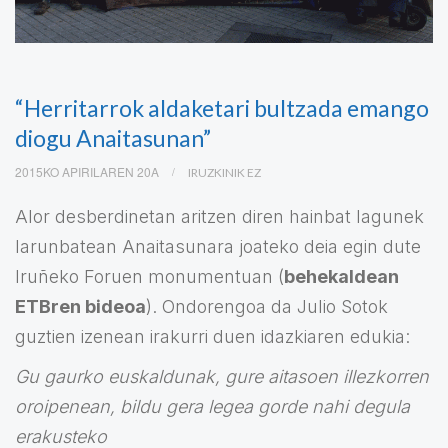
“Herritarrok aldaketari bultzada emango
diogu Anaitasunan”
2015KO APIRILAREN 20A
IRUZKINIK EZ
Alor desberdinetan aritzen diren hainbat lagunek
larunbatean Anaitasunara joateko deia egin dute
Iruñeko Foruen monumentuan (
behekaldean
ETBren bideoa
). Ondorengoa da Julio Sotok
guztien izenean irakurri duen idazkiaren edukia:
Gu gaurko euskaldunak, gure aitasoen illezkorren
oroipenean, bildu gera legea gorde nahi degula
erakusteko