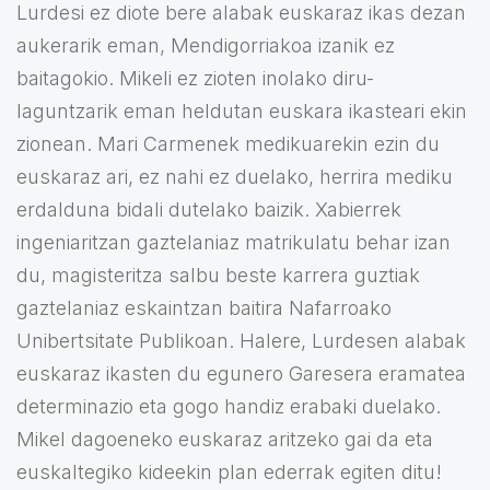
Lurdesi ez diote bere alabak euskaraz ikas dezan
aukerarik eman, Mendigorriakoa izanik ez
baitagokio. Mikeli ez zioten inolako diru-
laguntzarik eman heldutan euskara ikasteari ekin
zionean. Mari Carmenek medikuarekin ezin du
euskaraz ari, ez nahi ez duelako, herrira mediku
erdalduna bidali dutelako baizik. Xabierrek
ingeniaritzan gaztelaniaz matrikulatu behar izan
du, magisteritza salbu beste karrera guztiak
gaztelaniaz eskaintzan baitira Nafarroako
Unibertsitate Publikoan. Halere, Lurdesen alabak
euskaraz ikasten du egunero Garesera eramatea
determinazio eta gogo handiz erabaki duelako.
Mikel dagoeneko euskaraz aritzeko gai da eta
euskaltegiko kideekin plan ederrak egiten ditu!