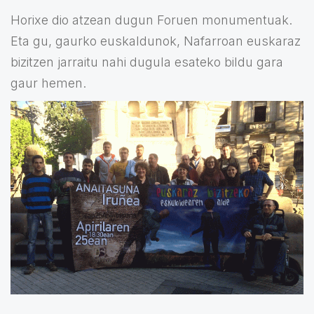
Horixe dio atzean dugun Foruen monumentuak.
Eta gu, gaurko euskaldunok, Nafarroan euskaraz
bizitzen jarraitu nahi dugula esateko bildu gara
gaur hemen.