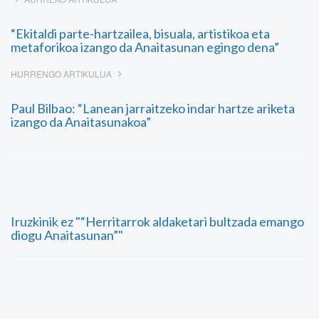
“Ekitaldi parte-hartzailea, bisuala, artistikoa eta
metaforikoa izango da Anaitasunan egingo dena”
HURRENGO ARTIKULUA
Paul Bilbao: “Lanean jarraitzeko indar hartze ariketa
izango da Anaitasunakoa”
Iruzkinik ez "“Herritarrok aldaketari bultzada emango
diogu Anaitasunan”"