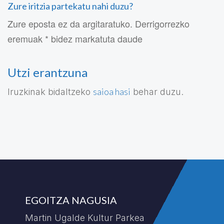
Zure iritzia partekatu nahi duzu?
Zure eposta ez da argitaratuko. Derrigorrezko
eremuak * bidez markatuta daude
Utzi erantzuna
saioa hasi
Iruzkinak bidaltzeko
behar duzu.
EGOITZA NAGUSIA
Martin Ugalde Kultur Parkea