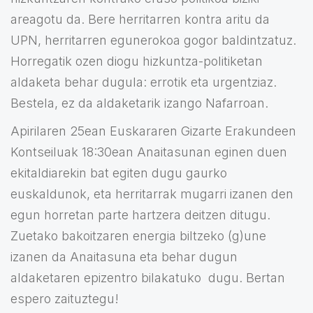
areagotu da. Bere herritarren kontra aritu da
UPN, herritarren egunerokoa gogor baldintzatuz.
Horregatik ozen diogu hizkuntza-politiketan
aldaketa behar dugula: errotik eta urgentziaz.
Bestela, ez da aldaketarik izango Nafarroan.
Apirilaren 25ean Euskararen Gizarte Erakundeen
Kontseiluak 18:30ean Anaitasunan eginen duen
ekitaldiarekin bat egiten dugu gaurko
euskaldunok, eta herritarrak mugarri izanen den
egun horretan parte hartzera deitzen ditugu.
Zuetako bakoitzaren energia biltzeko (g)une
izanen da Anaitasuna eta behar dugun
aldaketaren epizentro bilakatuko
dugu. Bertan
espero zaituztegu!