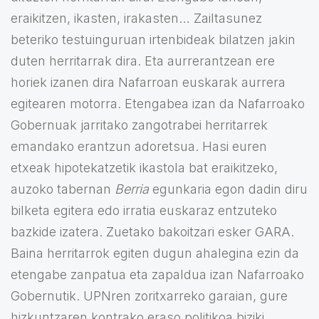
eraikitzen, ikasten, irakasten… Zailtasunez
beteriko testuinguruan irtenbideak bilatzen jakin
duten herritarrak dira. Eta aurrerantzean ere
horiek izanen dira Nafarroan euskarak aurrera
egitearen motorra. Etengabea izan da Nafarroako
Gobernuak jarritako zangotrabei herritarrek
emandako erantzun adoretsua. Hasi euren
etxeak hipotekatzetik ikastola bat eraikitzeko,
auzoko tabernan
Berria
egunkaria egon dadin diru
bilketa egitera edo irratia euskaraz entzuteko
bazkide izatera. Zuetako bakoitzari esker GARA.
Baina herritarrok egiten dugun ahalegina ezin da
etengabe zanpatua eta zapaldua izan Nafarroako
Gobernutik. UPNren zoritxarreko garaian, gure
hizkuntzaren kontrako eraso politikoa biziki