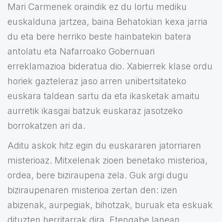
Mari Carmenek oraindik ez du lortu mediku
euskalduna jartzea, baina Behatokian kexa jarria
du eta bere herriko beste hainbatekin batera
antolatu eta Nafarroako Gobernuari
erreklamazioa bideratua dio. Xabierrek klase ordu
horiek gazteleraz jaso arren unibertsitateko
euskara taldean sartu da eta ikasketak amaitu
aurretik ikasgai batzuk euskaraz jasotzeko
borrokatzen ari da.
Aditu askok hitz egin du euskararen jatorriaren
misterioaz. Mitxelenak zioen benetako misterioa,
ordea, bere biziraupena zela. Guk argi dugu
biziraupenaren misterioa zertan den: izen
abizenak, aurpegiak, bihotzak, buruak eta eskuak
dituzten herritarrak dira. Etengabe lanean,