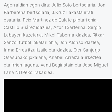
Agerraldian egon dira: Julio Soto bertsolaria, Jon
Barberena bertsolaria, J.Kruz Lakasta irrati
esataria, Peio Martinez de Eulate pilotari ohia,
Castillo Suárez idazlea, Aitor Txarterina, Sergio
Labayen kazetaria, Mikel Taberna idazlea, Ritxar
Sanzol futbol jokalari ohia, Jon Alonso idazlea,
Inma Errea itzultzaile eta idazlea, Oier Sanjurjo
Osasunako jokalaria, Anabel Arraiza aurkezlea
eta Irrien laguna, Xanti Begiristain eta Jose Miguel
Lana NUPeko irakaslea.