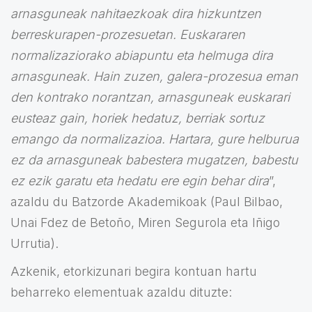
arnasguneak nahitaezkoak dira hizkuntzen
berreskurapen-prozesuetan. Euskararen
normalizaziorako abiapuntu eta helmuga dira
arnasguneak. Hain zuzen, galera-prozesua eman
den kontrako norantzan, arnasguneak euskarari
eusteaz gain, horiek hedatuz, berriak sortuz
emango da normalizazioa. Hartara, gure helburua
ez da arnasguneak babestera mugatzen, babestu
ez ezik garatu eta hedatu ere egin behar dira
”,
azaldu du Batzorde Akademikoak (Paul Bilbao,
Unai Fdez de Betoño, Miren Segurola eta Iñigo
Urrutia).
Azkenik, etorkizunari begira kontuan hartu
beharreko elementuak azaldu dituzte: