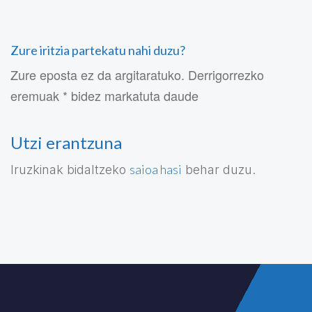
Zure iritzia partekatu nahi duzu?
Zure eposta ez da argitaratuko. Derrigorrezko
eremuak * bidez markatuta daude
Utzi erantzuna
saioa hasi
Iruzkinak bidaltzeko
behar duzu.