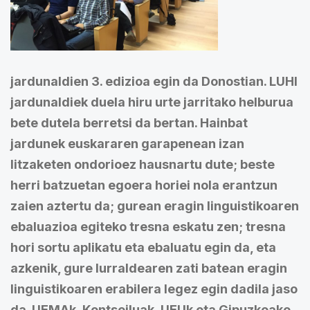
jardunaldien 3. edizioa egin da Donostian. LUHI
jardunaldiek duela hiru urte jarritako helburua
bete dutela berretsi da bertan. Hainbat
jardunek euskararen garapenean izan
litzaketen ondorioez hausnartu dute; beste
herri batzuetan egoera horiei nola erantzun
zaien aztertu da; gurean eragin linguistikoaren
ebaluazioa egiteko tresna eskatu zen; tresna
hori sortu aplikatu eta ebaluatu egin da, eta
azkenik, gure lurraldearen zati batean eragin
linguistikoaren erabilera legez egin dadila jaso
da. UEMAk, Kontseiluak, UEUk eta Gipuzkoako