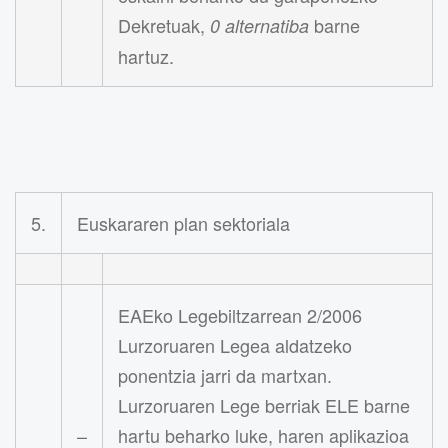
Dekretuak,
barne
0 alternatiba
hartuz.
5.
Euskararen plan sektoriala
EAEko Legebiltzarrean 2/2006
Lurzoruaren Legea aldatzeko
ponentzia jarri da martxan.
Lurzoruaren Lege berriak ELE barne
–
hartu beharko luke, haren aplikazioa