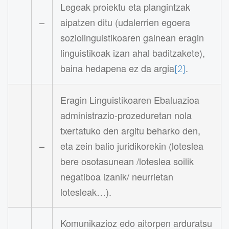
Legeak proiektu eta plangintzak
–
aipatzen ditu (udalerrien egoera
soziolinguistikoaren gainean eragin
linguistikoak izan ahal baditzakete),
baina hedapena ez da argia
.
[2]
Eragin Linguistikoaren Ebaluazioa
administrazio-prozeduretan nola
txertatuko den argitu beharko den,
–
eta zein balio juridikorekin (loteslea
bere osotasunean /loteslea soilik
negatiboa izanik/ neurrietan
lotesleak…).
Komunikazioz edo aitorpen arduratsu