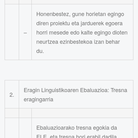
Honenbestez, gune horietan egingo
diren proiektu eta jarduerek egoera
–
horri mesede edo kalte egingo dioten
neurtzea ezinbestekoa izan behar
du.
Eragin Linguistikoaren Ebaluazioa: Tresna
2.
eragingarria
Ebaluazioarako tresna egokia da
ELE, eta tresna hori erabil dadila