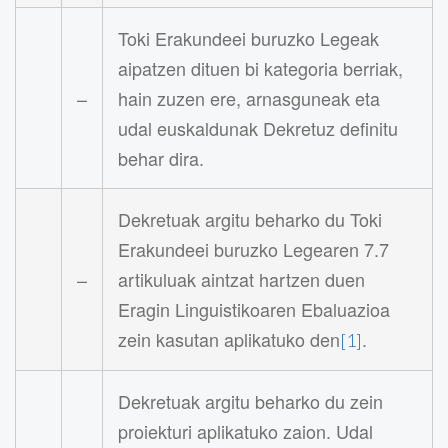
Toki Erakundeei buruzko Legeak
aipatzen dituen bi kategoria berriak,
–
hain zuzen ere, arnasguneak eta
udal euskaldunak Dekretuz definitu
behar dira.
Dekretuak argitu beharko du Toki
Erakundeei buruzko Legearen 7.7
–
artikuluak aintzat hartzen duen
Eragin Linguistikoaren Ebaluazioa
zein kasutan aplikatuko den
.
[1]
Dekretuak argitu beharko du zein
proiekturi aplikatuko zaion. Udal