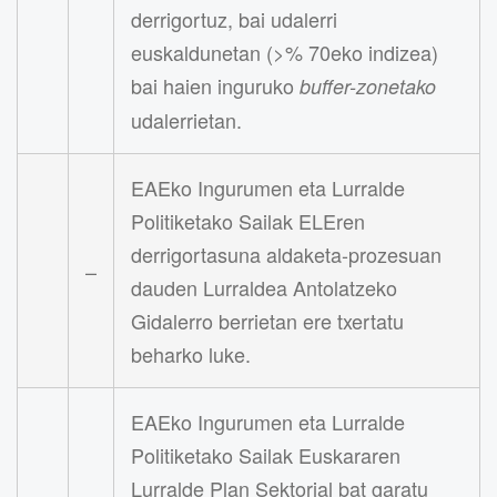
derrigortuz, bai udalerri
euskaldunetan (>% 70eko indizea)
bai haien inguruko
buffer-zonetako
udalerrietan.
EAEko Ingurumen eta Lurralde
Politiketako Sailak ELEren
derrigortasuna aldaketa-prozesuan
–
dauden Lurraldea Antolatzeko
Gidalerro berrietan ere txertatu
beharko luke.
EAEko Ingurumen eta Lurralde
Politiketako Sailak Euskararen
Lurralde Plan Sektorial bat garatu