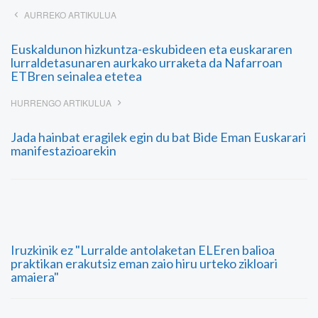
AURREKO ARTIKULUA
Euskaldunon hizkuntza-eskubideen eta euskararen
lurraldetasunaren aurkako urraketa da Nafarroan
ETBren seinalea etetea
HURRENGO ARTIKULUA
Jada hainbat eragilek egin du bat Bide Eman Euskarari
manifestazioarekin
Iruzkinik ez "Lurralde antolaketan ELEren balioa
praktikan erakutsiz eman zaio hiru urteko zikloari
amaiera"