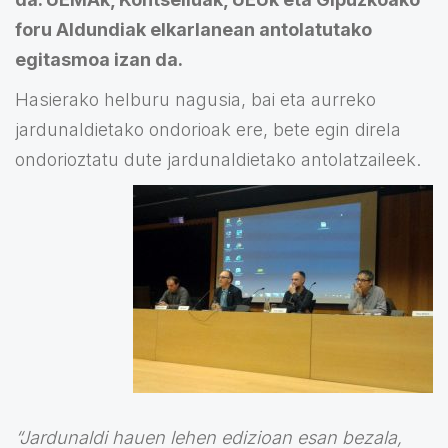
foru Aldundiak elkarlanean antolatutako
egitasmoa izan da.
Hasierako helburu nagusia, bai eta aurreko
jardunaldietako ondorioak ere, bete egin direla
ondorioztatu dute jardunaldietako antolatzaileek.
“Jardunaldi hauen lehen edizioan esan bezala,