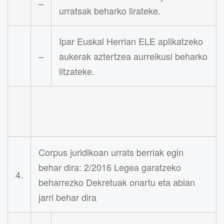
–
urratsak beharko lirateke.
Ipar Euskal Herrian ELE aplikatzeko
–
aukerak aztertzea aurreikusi beharko
litzateke.
Corpus juridikoan urrats berriak egin
behar dira: 2/2016 Legea garatzeko
4.
beharrezko Dekretuak onartu eta abian
jarri behar dira