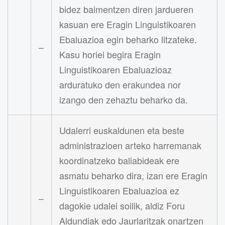
bidez baimentzen diren jardueren
kasuan ere Eragin Linguistikoaren
Ebaluazioa egin beharko litzateke.
–
Kasu horiei begira Eragin
Linguistikoaren Ebaluazioaz
arduratuko den erakundea nor
izango den zehaztu beharko da.
Udalerri euskaldunen eta beste
administrazioen arteko harremanak
koordinatzeko baliabideak ere
asmatu beharko dira, izan ere Eragin
Linguistikoaren Ebaluazioa ez
–
dagokie udalei soilik, aldiz Foru
Aldundiak edo Jaurlaritzak onartzen