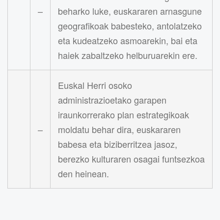
–
beharko luke, euskararen arnasgune
geografikoak babesteko, antolatzeko
eta kudeatzeko asmoarekin, bai eta
haiek zabaltzeko helburuarekin ere.
Euskal Herri osoko
administrazioetako garapen
iraunkorrerako plan estrategikoak
–
moldatu behar dira, euskararen
babesa eta biziberritzea jasoz,
berezko kulturaren osagai funtsezkoa
den heinean.