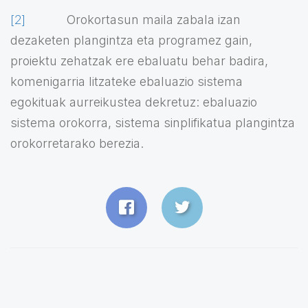
[2]
Orokortasun maila zabala izan
dezaketen plangintza eta programez gain,
proiektu zehatzak ere ebaluatu behar badira,
komenigarria litzateke ebaluazio sistema
egokituak aurreikustea dekretuz: ebaluazio
sistema orokorra, sistema sinplifikatua plangintza
orokorretarako berezia.