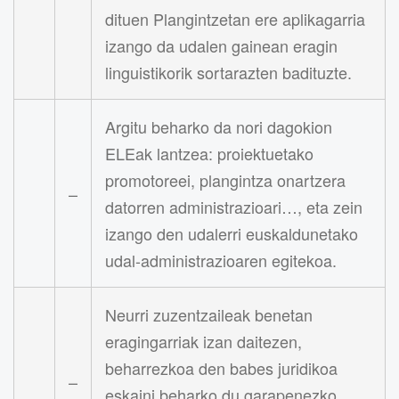
dituen Plangintzetan ere aplikagarria
izango da udalen gainean eragin
linguistikorik sortarazten badituzte.
Argitu beharko da nori dagokion
ELEak lantzea: proiektuetako
promotoreei, plangintza onartzera
–
datorren administrazioari…, eta zein
izango den udalerri euskaldunetako
udal-administrazioaren egitekoa.
Neurri zuzentzaileak benetan
eragingarriak izan daitezen,
beharrezkoa den babes juridikoa
–
eskaini beharko du garapenezko