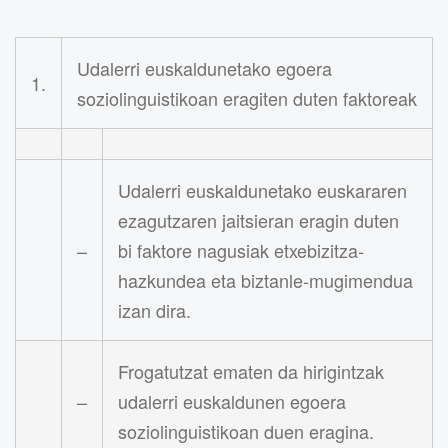
Udalerri euskaldunetako egoera
1.
soziolinguistikoan eragiten duten faktoreak
Udalerri euskaldunetako euskararen
ezagutzaren jaitsieran eragin duten
–
bi faktore nagusiak etxebizitza-
hazkundea eta biztanle-mugimendua
izan dira.
Frogatutzat ematen da hirigintzak
–
udalerri euskaldunen egoera
soziolinguistikoan duen eragina.