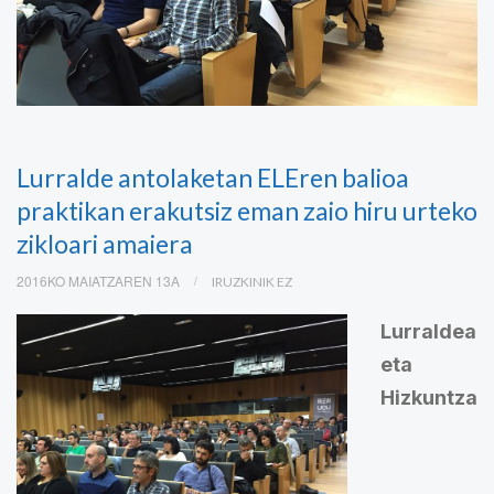
Lurralde antolaketan ELEren balioa
praktikan erakutsiz eman zaio hiru urteko
zikloari amaiera
2016KO MAIATZAREN 13A
IRUZKINIK EZ
Lurraldea
eta
Hizkuntza