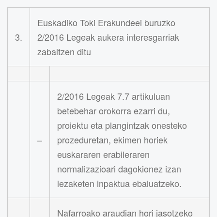
Euskadiko Toki Erakundeei buruzko
3.
2/2016 Legeak aukera interesgarriak
zabaltzen ditu
2/2016 Legeak 7.7 artikuluan
betebehar orokorra ezarri du,
proiektu eta plangintzak onesteko
–
prozeduretan, ekimen horiek
euskararen erabileraren
normalizazioari dagokionez izan
lezaketen inpaktua ebaluatzeko.
Nafarroako araudian hori jasotzeko