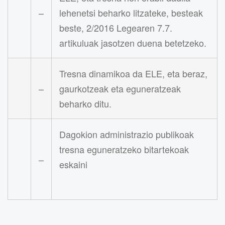
–
lehenetsi beharko litzateke, besteak
beste, 2/2016 Legearen 7.7.
artikuluak jasotzen duena betetzeko.
Tresna dinamikoa da ELE, eta beraz,
–
gaurkotzeak eta eguneratzeak
beharko ditu.
Dagokion administrazio publikoak
tresna eguneratzeko bitartekoak
–
eskaini