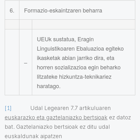
6.
Formazio-eskaintzaren beharra
UEUk sustatua, Eragin
Linguistikoaren Ebaluazioa egiteko
ikasketak abian jarriko dira, eta
–
horren sozializazioa egin beharko
litzateke hizkuntza-teknikariez
haratago.
[1]
Udal Legearen 7.7 artikuluaren
euskarazko eta gaztelaniazko bertsioak
ez datoz
bat. Gaztelaniazko bertsioak ez ditu udal
euskaldunak aipatzen