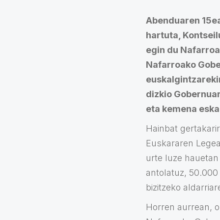
Abenduaren 15ean
hartuta, Kontsei
egin du Nafarroa
Nafarroako Gober
euskalgintzareki
dizkio Gobernuar
eta kemena eskai
Hainbat gertakari
Euskararen Legear
urte luze hauetan
antolatuz, 50.000
bizitzeko aldarria
Horren aurrean, o