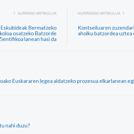
AURREKO ARTIKULUA
HURRENGO ARTIKULUA
 Eskubideak Bermatzeko
Kontseiluaren zuzendar
koloa osatzeko Batzorde
aholku batzordea uztea 
Zientifikoa lanean hasi da
rroako Euskararen legea aldatzeko prozesua elkarlanean eg
atu nahi duzu?