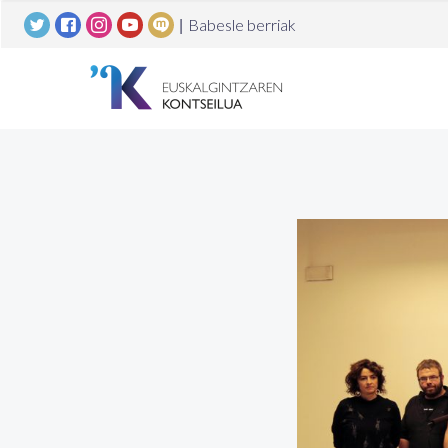
|
Babesle berriak