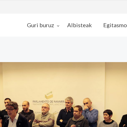
Guri buruz
Albisteak
Egitasmo