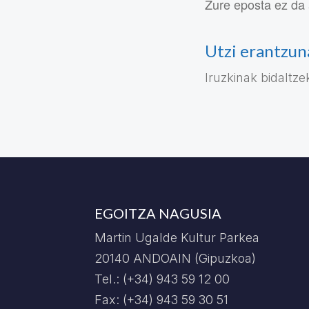
Zure eposta ez da 
Utzi erantzun
Iruzkinak bidaltz
EGOITZA NAGUSIA
Martin Ugalde Kultur Parkea
20140 ANDOAIN (Gipuzkoa)
Tel.: (+34) 943 59 12 00
Fax: (+34) 943 59 30 51