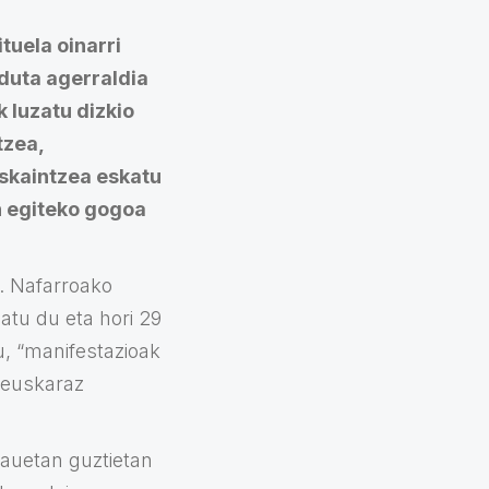
uela oinarri
duta agerraldia
 luzatu dizkio
tzea,
eskaintzea eskatu
n egiteko gogoa
k. Nafarroako
atu du eta hori 29
u, “manifestazioak
 euskaraz
hauetan guztietan