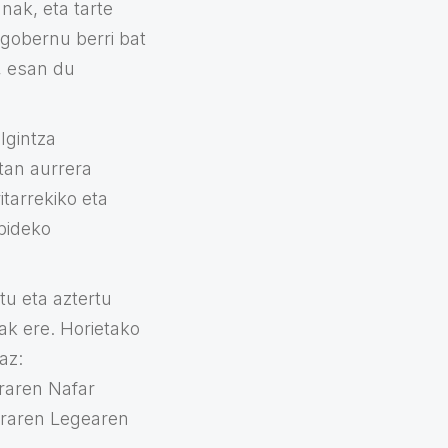
nak, eta tarte
 gobernu berri bat
”, esan du
lgintza
tan aurrera
tarrekiko eta
bideko
tu eta aztertu
ak ere. Horietako
az:
araren Nafar
araren Legearen