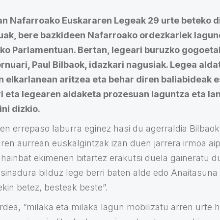
 Nafarroako Euskararen Legeak 29 urte beteko dit
luak, bere bazkideen Nafarroako ordezkariek lagun
ko Parlamentuan. Bertan, legeari buruzko gogoetak
nuari, Paul Bilbaok, idazkari nagusiak. Legea alda
n elkarlanean aritzea eta behar diren baliabideak 
i eta legearen aldaketa prozesuan laguntza eta la
ni dizkio.
ren errepaso laburra eginez hasi du agerraldia Bilbao
en aurrean euskalgintzak izan duen jarrera irmoa aip
 hainbat ekimenen bitartez erakutsi duela gaineratu d
 sinadura bilduz lege berri baten alde edo Anaitasuna
rekin betez, besteak beste”.
rdea, “milaka eta milaka lagun mobilizatu arren urte 