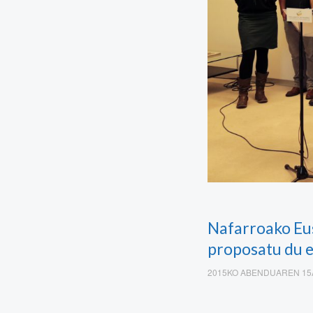
Nafarroako Eus
proposatu du e
2015KO ABENDUAREN 1