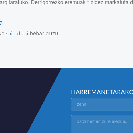
argitaratuko. Derrigorrezko eremuak * bidez markatuta 
a
saioa hasi
eko
behar duzu.
HARREMANETARAK