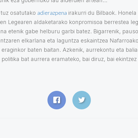
nik eza gobernuko lau alderdien artean…”
adierazpena
ntuz osatutako
irakurri du Bilbaok. Honela
en Legearen aldaketarako konpromisoa berrestea leg
na etenik gabe helburu garbi batez. Bigarrenik, pauso
intzaren elkarlana eta laguntza eskaintzea Nafarroak
a eraginkor baten baitan. Azkenik, aurrekontu eta bali
politika bat aurrera eramateko, bai diruz, bai ekintzez