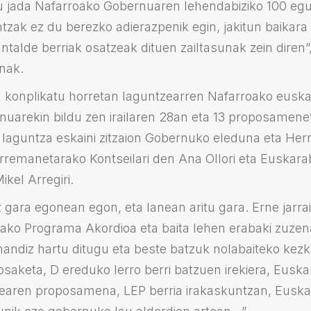
gu jada Nafarroako Gobernuaren lehendabiziko 100 egu
tzak ez du berezko adierazpenik egin, jakitun baikara
antalde berriak osatzeak dituen zailtasunak zein diren
nak.
n konplikatu horretan laguntzearren Nafarroako euska
uarekin bildu zen irailaren 28an eta 13 proposamene
 laguntza eskaini zitzaion Gobernuko eleduna eta Herri
remanetarako Kontseilari den Ana Ollori eta Euskara
kel Arregiri.
 gara egonean egon, eta lanean aritu gara. Erne jarrai
tako Programa Akordioa eta baita lehen erabaki zuzen
handiz hartu ditugu eta beste batzuk nolabaiteko kezk
saketa, D ereduko lerro berri batzuen irekiera, Eusk
zearen proposamena, LEP berria irakaskuntzan, Eusk