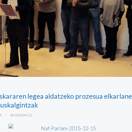
kararen legea aldatzeko prozesua elkarlane
uskalgintzak
5A
IRUZKINIK EZ