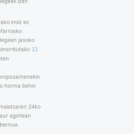
legeak izan
ako inoiz ez
afarroako
 legean jasoko
13
oinarritutako
aten
 proposamenekin
ko horma behin
 maiatzaren 24ko
gaur agintean
obernua.