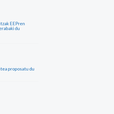
itzak EEPren
erabaki du
itea proposatu du