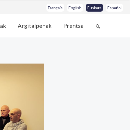
Français
English
Euskara
Español
ak
Argitalpenak
Prentsa