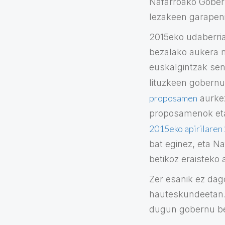
Nafarroako Gobern
lezakeen garapeni
2015eko udaberrian
bezalako aukera m
euskalgintzak sen
lituzkeen gobernu
proposamen
aurkez
proposamenok et
2015eko apirilaren 
bat eginez, eta N
betikoz eraisteko
Zer esanik ez dag
hauteskundeetan. 
dugun gobernu be