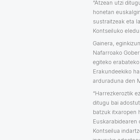
“Atzean utzi ditu
honetan euskalgin
sustraitzeak eta l
Kontseiluko eledu
Gainera, eginkizu
Nafarroako Gobern
egiteko erabateko
Erakundeekiko har
arduraduna den Mi
“Harrezkeroztik ez
ditugu bai adostu
batzuk itxaropen 
Euskarabidearen o
Kontseilua indart