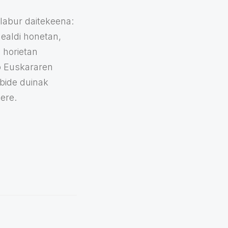
 labur daitekeena:
ealdi honetan,
 horietan
o Euskararen
abide duinak
 ere.