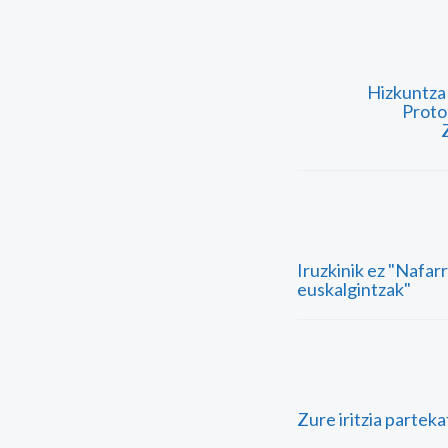
Hizkuntza
Proto
Iruzkinik ez "Nafa
euskalgintzak"
Zure iritzia partek