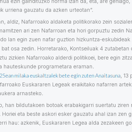
ua ezin gaindituzko horma izan da, eta, are gehiago, 
k urriena gauzatu da azken urteotan”.
, aldiz, Nafarroako aldaketa politikorako zein sozialer
amitzen ari zen Nafarroan eta hori gorpuztu zedin N
do lan egin zuen nafar guztion hizkuntza-eskubideak
 bat osa zedin. Horretarako, Kontseiluak 4 zutabetan 
tu zizkien Nafarroako alderdi politikoei, bere egin zitz
a hauteskunde programetara eraman.
25ean milaka euskaltzalek bete egin zuten Anaitasuna
, 13
afarroako Euskararen Legeak eraikitako nafarren arte
 aukera arnasteko.
o, han bildutakoen botoak erabakigarri suertatu ziren
Horiei eta beste askori esker gauzatu ahal izan zen 
rri hau: azkenik, Euskararen Legea alda zezakeen g