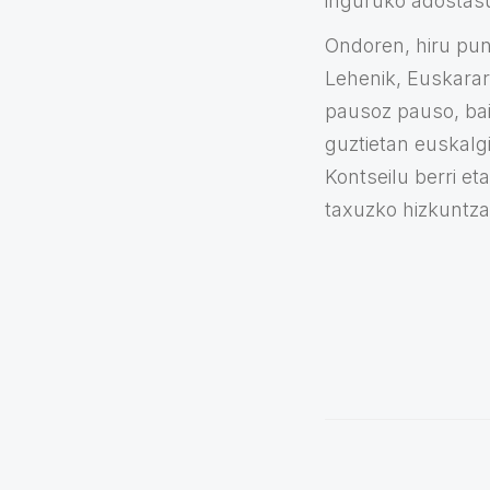
inguruko adostasu
Ondoren, hiru pu
Lehenik, Euskarar
pausoz pauso, bai
guztietan euskalg
Kontseilu berri et
taxuzko hizkuntza 