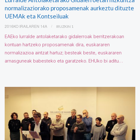
normalizaziorako proposamenak aurkeztu dituzte
UEMAk eta Kontseiluak
2016KO IRAILAREN 14A
IRUZKIN 1
EAEko lurralde antolaketarako gidalerroak berritzerakoan
kontuan hartzeko proposamenak dira, euskararen
normalizazioa aintzat hartuz; besteak beste, euskararen
arnasguneak babesteko eta garatzeko. EHUko bi aditu…