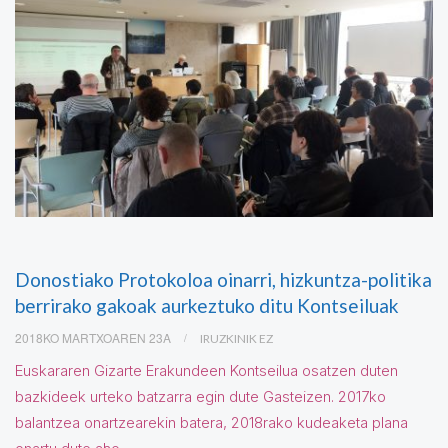
Donostiako Protokoloa oinarri, hizkuntza-politika
berrirako gakoak aurkeztuko ditu Kontseiluak
2018KO MARTXOAREN 23A
IRUZKINIK EZ
Euskararen Gizarte Erakundeen Kontseilua osatzen duten
bazkideek urteko batzarra egin dute Gasteizen. 2017ko
balantzea onartzearekin batera, 2018rako kudeaketa plana