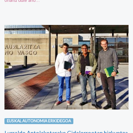
onartu dute aho…
EUSKAL AUTONOMIA ERKIDEGOA
Lurralde Antolaketarako Gidalerroetan hizkuntza