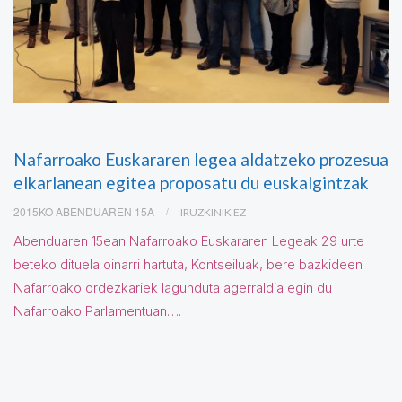
Nafarroako Euskararen legea aldatzeko prozesua
elkarlanean egitea proposatu du euskalgintzak
2015KO ABENDUAREN 15A
IRUZKINIK EZ
Abenduaren 15ean Nafarroako Euskararen Legeak 29 urte
beteko dituela oinarri hartuta, Kontseiluak, bere bazkideen
Nafarroako ordezkariek lagunduta agerraldia egin du
Nafarroako Parlamentuan….