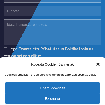
Lege Oharra
Pribatutasun Politika
eta
irakurri
eta onartzen ditut.
Kudeatu Cookien Baimenak
Cookieak erabiltzen ditugu gure webgunea eta zerbitzua optimizatzeko.
Onartu cookieak
Ez onartu
Lege oharra
|
Aviso legal
|
Mention légale
|
Legal notice