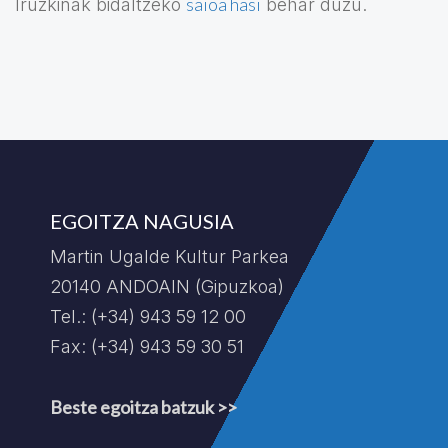
saioa hasi
Iruzkinak bidaltzeko
behar duzu.
EGOITZA NAGUSIA
Martin Ugalde Kultur Parkea
20140 ANDOAIN (Gipuzkoa)
Tel.: (+34) 943 59 12 00
Fax: (+34) 943 59 30 51
Beste egoitza batzuk >>