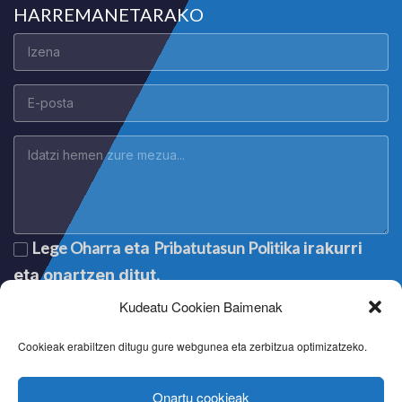
HARREMANETARAKO
Lege Oharra
Pribatutasun Politika
eta
irakurri
eta onartzen ditut.
Kudeatu Cookien Baimenak
Cookieak erabiltzen ditugu gure webgunea eta zerbitzua optimizatzeko.
Onartu cookieak