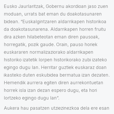
Eusko Jaurlaritzak, Gobernu akordioan jaso zuen
moduan, urrats bat eman du doakotasunaren
bidean. “Euskalgintzaren aldarrikapen historikoa
da doakotasunarena. Aldarrikapen horren fruitu
dira azken hilabeteotan eman diren pausoak,
horregatik, pozik gaude. Orain, pauso horiek
euskararen normalizaziorako aldarrikapen
historiko izatetik lorpen historikorako zubi izateko
egingo dugu lan. Herritar guztiek euskaraz doan
ikasteko duten eskubidea bermatua izan dezaten.
Hemendik aurrera egiten diren aurrekontuetan
horrek isla izan dezan espero dugu, eta hori
lortzeko egingo dugu lan”.
Aukera hau pasatzen utziezinezkoa dela ere esan