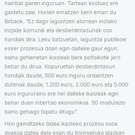
hainbat gairen inguruan. Tartean kostuez ere
galdetu zaie. Honen emaitzen berri eman du
Bilbaok. “Ez dago laguntzen alorrean inolako
irizpide komunik eta desberdintasunak oso
handiak dira. Leku batzuetan, laguntza publikoei
esker prozesua doan egin daiteke gaur egun,
baina gehienetan ikasleak bere poltsikotik jarri
behar du dirua. Kopuruetan desberdintasun
handiak daude, 500 euro inguru ordaintzen
dutenak daude, 1.200 euro, 2.000 euro eta 5.000
euro ingururaino ere hel daiteke ikasleak egin
behar duen inbertsio ekonomikoa. 50 modulazio
baino gehiago topatu ditugu”.
Hori gainditzeko bidea ikasteko prozesu osoa
doakoa izatea dela esan du Kontseiluko idazkari