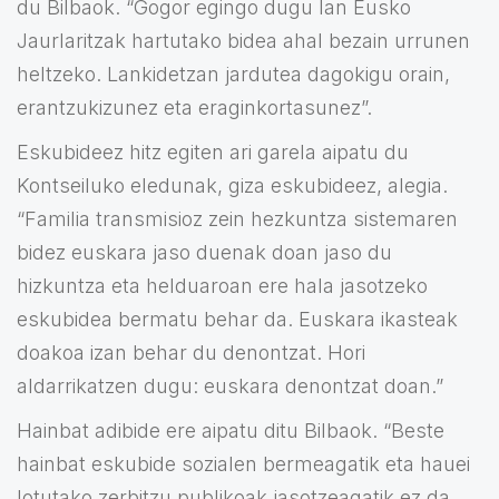
du Bilbaok. “Gogor egingo dugu lan Eusko
Jaurlaritzak hartutako bidea ahal bezain urrunen
heltzeko. Lankidetzan jardutea dagokigu orain,
erantzukizunez eta eraginkortasunez”.
Eskubideez hitz egiten ari garela aipatu du
Kontseiluko eledunak, giza eskubideez, alegia.
“Familia transmisioz zein hezkuntza sistemaren
bidez euskara jaso duenak doan jaso du
hizkuntza eta helduaroan ere hala jasotzeko
eskubidea bermatu behar da. Euskara ikasteak
doakoa izan behar du denontzat. Hori
aldarrikatzen dugu: euskara denontzat doan.”
Hainbat adibide ere aipatu ditu Bilbaok. “Beste
hainbat eskubide sozialen bermeagatik eta hauei
lotutako zerbitzu publikoak jasotzeagatik ez da