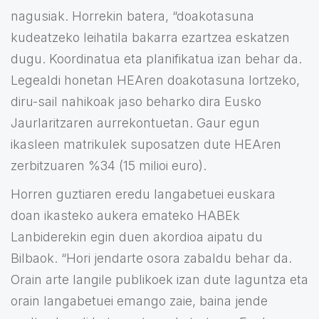
nagusiak. Horrekin batera, “doakotasuna
kudeatzeko leihatila bakarra ezartzea eskatzen
dugu. Koordinatua eta planifikatua izan behar da.
Legealdi honetan HEAren doakotasuna lortzeko,
diru-sail nahikoak jaso beharko dira Eusko
Jaurlaritzaren aurrekontuetan. Gaur egun
ikasleen matrikulek suposatzen dute HEAren
zerbitzuaren %34 (15 milioi euro).
Horren guztiaren eredu langabetuei euskara
doan ikasteko aukera emateko HABEk
Lanbiderekin egin duen akordioa aipatu du
Bilbaok. “Hori jendarte osora zabaldu behar da.
Orain arte langile publikoek izan dute laguntza eta
orain langabetuei emango zaie, baina jende