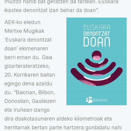
multzo handi bat geratzen da tartean. Euskara
ikastea denontzat izan behar da doan”.
AEK-ko eledun
Mertxe Mugikak
‘Euskara denontzat
doan’ ekimenaren
berri eman du. Gaia
gizarterateratzeko,
20. Korrikaren baitan
egingo dena azaldu
du. “Baionan, Bilbon,
Donostian, Gasteizen
eta Iruñean izango
dira doakotasunaren aldeko kilometroak eta
herritarrak bertan parte hartzera gonbidatu nahi