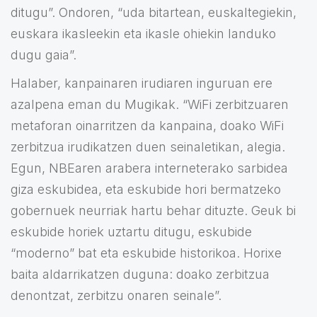
ditugu”. Ondoren, “uda bitartean, euskaltegiekin,
euskara ikasleekin eta ikasle ohiekin landuko
dugu gaia”.
Halaber, kanpainaren irudiaren inguruan ere
azalpena eman du Mugikak. “WiFi zerbitzuaren
metaforan oinarritzen da kanpaina, doako WiFi
zerbitzua irudikatzen duen seinaletikan, alegia.
Egun, NBEaren arabera interneterako sarbidea
giza eskubidea, eta eskubide hori bermatzeko
gobernuek neurriak hartu behar dituzte. Geuk bi
eskubide horiek uztartu ditugu, eskubide
“moderno” bat eta eskubide historikoa. Horixe
baita aldarrikatzen duguna: doako zerbitzua
denontzat, zerbitzu onaren seinale”.