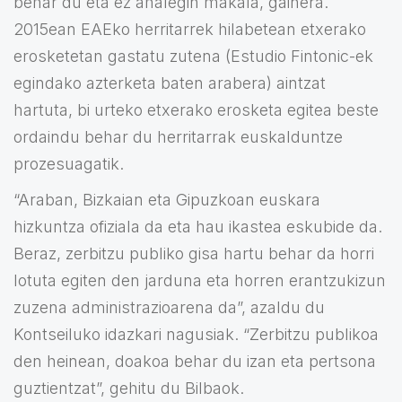
behar du eta ez ahalegin makala, gainera.
2015ean EAEko herritarrek hilabetean etxerako
erosketetan gastatu zutena (Estudio Fintonic-ek
egindako azterketa baten arabera) aintzat
hartuta, bi urteko etxerako erosketa egitea beste
ordaindu behar du herritarrak euskalduntze
prozesuagatik.
“Araban, Bizkaian eta Gipuzkoan euskara
hizkuntza ofiziala da eta hau ikastea eskubide da.
Beraz, zerbitzu publiko gisa hartu behar da horri
lotuta egiten den jarduna eta horren erantzukizun
zuzena administrazioarena da”, azaldu du
Kontseiluko idazkari nagusiak. “Zerbitzu publikoa
den heinean, doakoa behar du izan eta pertsona
guztientzat”, gehitu du Bilbaok.