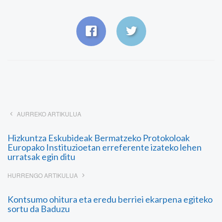
AURREKO ARTIKULUA
Hizkuntza Eskubideak Bermatzeko Protokoloak
Europako Instituzioetan erreferente izateko lehen
urratsak egin ditu
HURRENGO ARTIKULUA
Kontsumo ohitura eta eredu berriei ekarpena egiteko
sortu da Baduzu