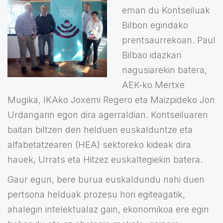
eman du Kontseiluak
Bilbon egindako
prentsaurrekoan. Paul
Bilbao idazkari
nagusiarekin batera,
AEK-ko Mertxe
Mugika, IKAko Joxemi Regero eta Maizpideko Jon
Urdangarin egon dira agerraldian. Kontseiluaren
baitan biltzen den helduen euskalduntze eta
alfabetatzearen (HEA) sektoreko kideak dira
hauek, Urrats eta Hitzez euskaltegiekin batera.
Gaur egun, bere burua euskaldundu nahi duen
pertsona helduak prozesu hori egiteagatik,
ahalegin intelektualaz gain, ekonomikoa ere egin