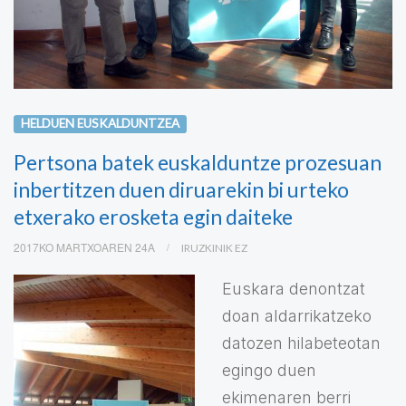
HELDUEN EUSKALDUNTZEA
Pertsona batek euskalduntze prozesuan
inbertitzen duen diruarekin bi urteko
etxerako erosketa egin daiteke
2017KO MARTXOAREN 24A
IRUZKINIK EZ
Euskara denontzat
doan aldarrikatzeko
datozen hilabeteotan
egingo duen
ekimenaren berri