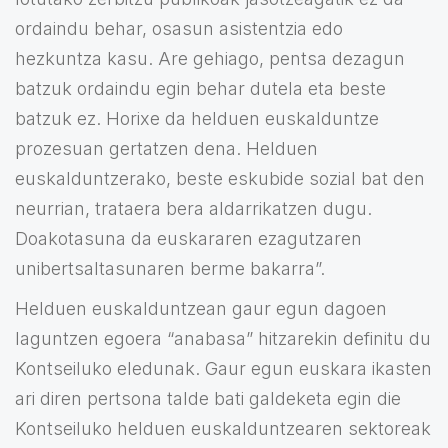
ordaindu behar, osasun asistentzia edo
hezkuntza kasu. Are gehiago, pentsa dezagun
batzuk ordaindu egin behar dutela eta beste
batzuk ez. Horixe da helduen euskalduntze
prozesuan gertatzen dena. Helduen
euskalduntzerako, beste eskubide sozial bat den
neurrian, trataera bera aldarrikatzen dugu.
Doakotasuna da euskararen ezagutzaren
unibertsaltasunaren berme bakarra”.
Helduen euskalduntzean gaur egun dagoen
laguntzen egoera “anabasa” hitzarekin definitu du
Kontseiluko eledunak. Gaur egun euskara ikasten
ari diren pertsona talde bati galdeketa egin die
Kontseiluko helduen euskalduntzearen sektoreak