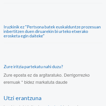
Iruzkinik ez "Pertsona batek euskalduntze prozesuan
inbertitzen duen diruarekin bi urteko etxerako
erosketa egin daiteke"
Zure iritzia partekatu nahi duzu?
Zure eposta ez da argitaratuko. Derrigorrezko
eremuak * bidez markatuta daude
Utzi erantzuna