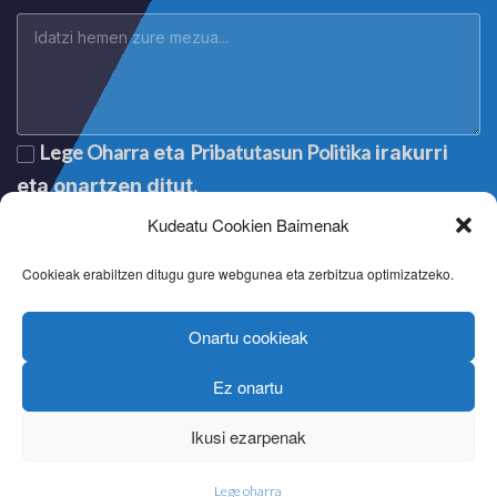
Lege Oharra
Pribatutasun Politika
eta
irakurri
eta onartzen ditut.
Kudeatu Cookien Baimenak
Cookieak erabiltzen ditugu gure webgunea eta zerbitzua optimizatzeko.
Onartu cookieak
Ez onartu
Lege oharra
|
Aviso legal
|
Mention légale
|
Legal notice
Pribatutasun politika
|
Política de privacidad
|
Politique de
Ikusi ezarpenak
confidentialité
|
Privacy policy
Cookien politika
|
Política de cookies
|
Politique de cookies
|
Cookie policy
Lege oharra