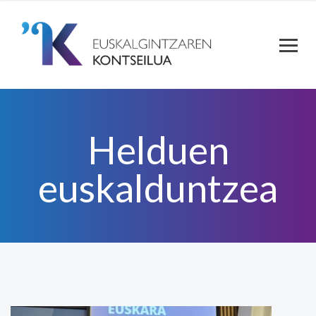
Helduen
euskalduntzea