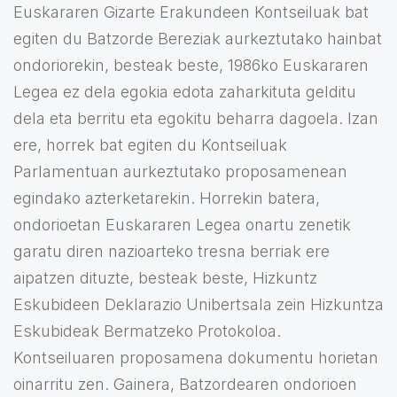
Euskararen Gizarte Erakundeen Kontseiluak bat
egiten du Batzorde Bereziak aurkeztutako hainbat
ondoriorekin, besteak beste, 1986ko Euskararen
Legea ez dela egokia edota zaharkituta gelditu
dela eta berritu eta egokitu beharra dagoela. Izan
ere, horrek bat egiten du Kontseiluak
Parlamentuan aurkeztutako proposamenean
egindako azterketarekin. Horrekin batera,
ondorioetan Euskararen Legea onartu zenetik
garatu diren nazioarteko tresna berriak ere
aipatzen dituzte, besteak beste, Hizkuntz
Eskubideen Deklarazio Unibertsala zein Hizkuntza
Eskubideak Bermatzeko Protokoloa.
Kontseiluaren proposamena dokumentu horietan
oinarritu zen. Gainera, Batzordearen ondorioen