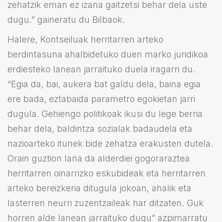
zehatzik eman ez izana gaitzetsi behar dela uste
dugu.” gaineratu du Bilbaok.
Halere, Kontseiluak herritarren arteko
berdintasuna ahalbidetuko duen marko juridikoa
erdiesteko lanean jarraituko duela iragarri du.
“Egia da, bai, aukera bat galdu dela, baina egia
ere bada, eztabaida parametro egokietan jarri
dugula. Gehiengo politikoak ikusi du lege berria
behar dela, baldintza sozialak badaudela eta
nazioarteko itunek bide zehatza erakusten dutela.
Orain guztion lana da alderdiei gogoraraztea
herritarren oinarrizko eskubideak eta herritarren
arteko bereizkeria ditugula jokoan, ahalik eta
lasterren neurri zuzentzaileak har ditzaten. Guk
horren alde lanean jarraituko dugu” azpimarratu