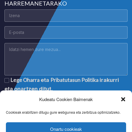
HARREMANETARAKO
Lege Oharra
Pribatutasun Politika
eta
irakurri
eta onartzen ditut.
Kudeatu Cookien Baimenak
Cookieak erabiltzen ditugu gure webgunea eta zerbitzua optimizatzeko.
Onartu cookieak