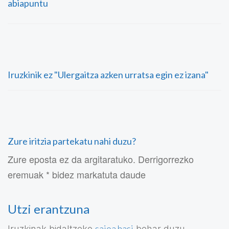
abiapuntu
Iruzkinik ez "Ulergaitza azken urratsa egin ez izana"
Zure iritzia partekatu nahi duzu?
Zure eposta ez da argitaratuko. Derrigorrezko
eremuak * bidez markatuta daude
Utzi erantzuna
saioa hasi
Iruzkinak bidaltzeko
behar duzu.