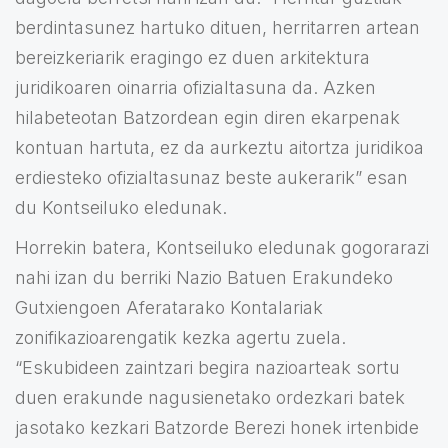
berdintasunez hartuko dituen, herritarren artean
bereizkeriarik eragingo ez duen arkitektura
juridikoaren oinarria ofizialtasuna da. Azken
hilabeteotan Batzordean egin diren ekarpenak
kontuan hartuta, ez da aurkeztu aitortza juridikoa
erdiesteko ofizialtasunaz beste aukerarik” esan
du Kontseiluko eledunak.
Horrekin batera, Kontseiluko eledunak gogorarazi
nahi izan du berriki Nazio Batuen Erakundeko
Gutxiengoen Aferatarako Kontalariak
zonifikazioarengatik kezka agertu zuela.
“Eskubideen zaintzari begira nazioarteak sortu
duen erakunde nagusienetako ordezkari batek
jasotako kezkari Batzorde Berezi honek irtenbide