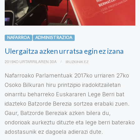
NAFARROA
ADMINISTRAZIOA
Ulergaitza azken urratsa egin ez izana
2019KO URTARRILAREN 30A
IRUZKINIK EZ
Nafarroako Parlamentuak 2017ko urriaren 27ko
Osoko Bilkuran hiru printzipio iradokitzailetan
oinarritu beharreko Euskararen Lege Berri bat
idazteko Batzorde Berezia sortzea erabaki zuen.
Gaur, Batzorde Bereziak azken bilera du,
ondorioak aurkeztu dituzte eta lege berri baterako
adostasunik ez dagoela adierazi dute.