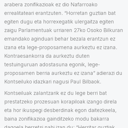
arabera zonifikazioak ez dio Nafarroako
errealitateari erantzuten. “Horretan guztian bat
egiten dugu eta horrexegatik ulergaitza egiten
zaigu Parlamentuak urriaren 27ko Osoko Bilkuran
emandako aginduari behar bezala erantzun ez
izana eta lege-proposamena aurkeztu ez izana.
Kontraesankorra da aurkeztu duten
testuinguruan adostasuna egonik, lege-
proposamen berria aurkeztu ez izana” adierazi du
Kontseiluko idazkari nagusi Paul Bilbaok.
Kontseiluak zalantzarik ez du lege berri bat
prestatzeko prozesuan korapiloak izango direla
eta hor ikuspegi desberdinak egon daitezkeela,
baina zonifikazioa gainditzeko modu bakarra
dagoela berretsi nahi izan du: “Herritar guztiak