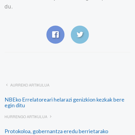
du.
AURREKO ARTIKULUA
NBEko Errelatoreari helarazi genizkion kezkak bere
egin ditu
HURRENGO ARTIKULUA
Protokoloa, gobernantza eredu berrietarako