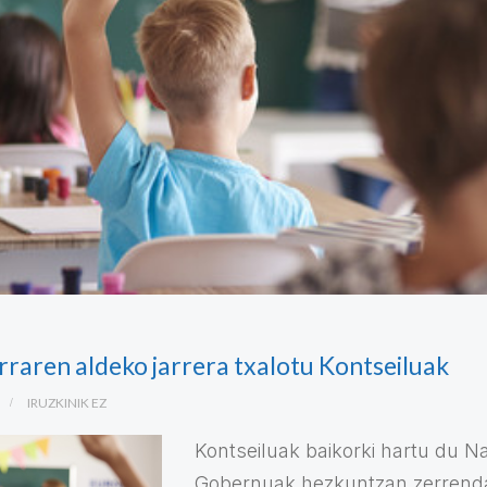
raren aldeko jarrera txalotu Kontseiluak
IRUZKINIK EZ
Kontseiluak baikorki hartu du N
Gobernuak hezkuntzan zerrenda