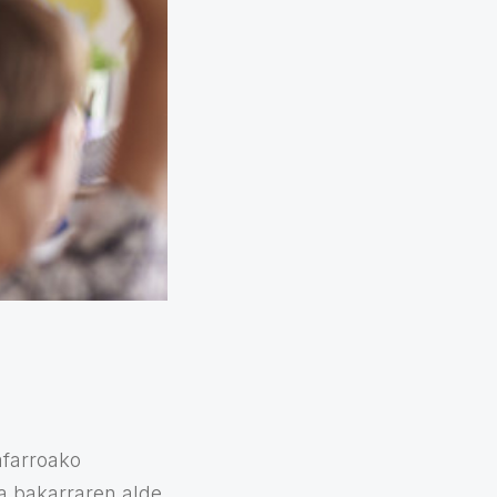
afarroako
 bakarraren alde