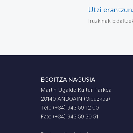
Utzi erantzun
Iruzkinak bidaltz
EGOITZA NAGUSIA
Martin Ugalde Kultur Parkea
20140 ANDOAIN (Gipuzkoa)
Tel.: (+34) 943 59 12 00
Fax: (+34) 943 59 30 51