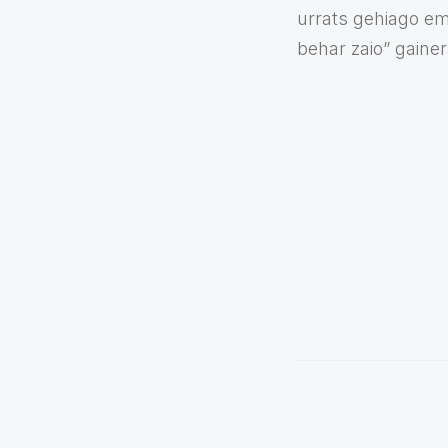
urrats gehiago em
behar zaio” gainer