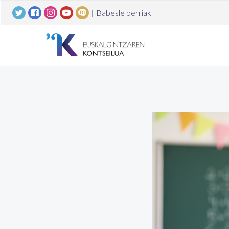
|
Babesle berriak