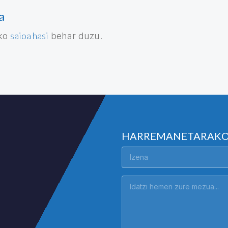
a
saioa hasi
eko
behar duzu.
HARREMANETARAK