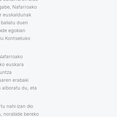
 gabe, Nafarroako
r euskaldunak
 baliatu duen
bide egokian
du Kontseiluko
 Nafarroako
uko euskara
kuntza
uaren erabaki
 alboratu du, eta
tu nahi izan dio
a, norabide bereko