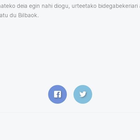
ateko deia egin nahi diogu, urteetako bidegabekeriar
atu du Bilbaok.