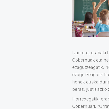
Izan ere, erabaki
Gobernuak eta hem
ezagutzeagatik. “
ezagutzeagatik ha
honek euskaldunak
beraz, justiziazko
Horrexegatik, era
Gobernuari. “Urra