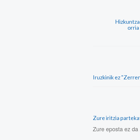
Hizkuntza-
orria
Iruzkinik ez "Zerre
Zure iritzia partek
Zure eposta ez da 