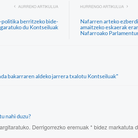
AURREKO ARTIKULUA
HURRENGO ARTIKULUA
politika berritzeko bide-
Nafarren arteko ezberdi
 garatuko du Kontseiluak
amaitzeko eskaerak era
Nafarroako Parlamentu
nda bakarraren aldeko jarrera txalotu Kontseiluak"
atu nahi duzu?
argitaratuko. Derrigorrezko eremuak * bidez markatuta 