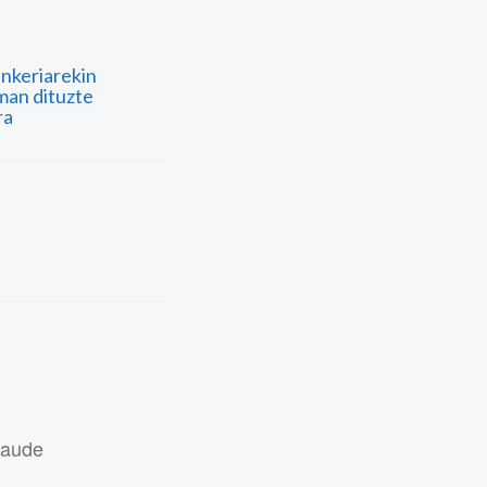
nkeriarekin
man dituzte
ra
daude