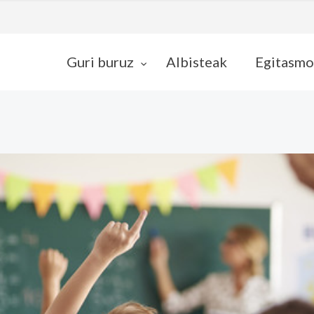
Guri buruz
Albisteak
Egitasmo