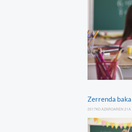
Zerrenda bakar
2017KO AZAROAREN 21A