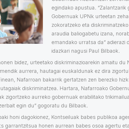
egindako apustua. “Zalantzarik
Gobernuak UPNk urteetan zeha
zokoratzeko eta diskriminatzeko
araudia baliogabetu izana, nora
emandako urratsa da” adierazi 
idazkari nagusi Paul Bilbaok.
 honen bidez, urteetako diskriminazioarekin amaitu du
endik aurrera, hautagai euskaldunak ez dira zigort
Finean, Nafarroan bakarrik gertatzen zen berezko hiz
utagaiak diskriminatzea. Hartara, Nafarroako Gobern
 zigortzeko aurreko gobernuak erabilitako trikimailua
 zerbait egin du” gogoratu du Bilbaok.
baki honi dagokionez, Kontseiluak babes publikoa ager
ts garrantzitsua honen aurrean babes osoa agertu et