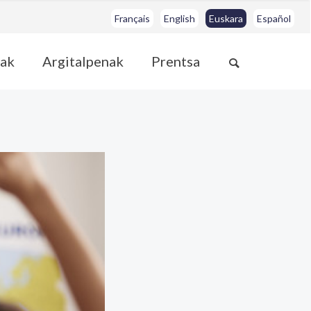
Français
English
Euskara
Español
ak
Argitalpenak
Prentsa