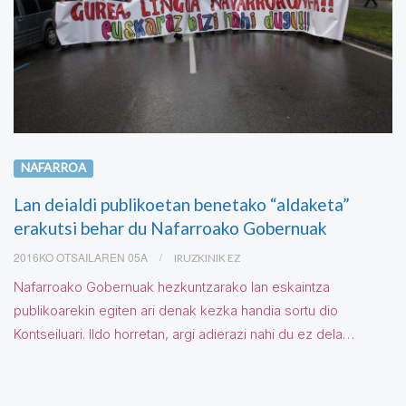
NAFARROA
Lan deialdi publikoetan benetako “aldaketa”
erakutsi behar du Nafarroako Gobernuak
2016KO OTSAILAREN 05A
IRUZKINIK EZ
Nafarroako Gobernuak hezkuntzarako lan eskaintza
publikoarekin egiten ari denak kezka handia sortu dio
Kontseiluari. Ildo horretan, argi adierazi nahi du ez dela…