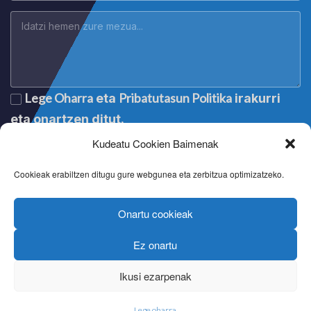
Lege Oharra
Pribatutasun Politika
eta
irakurri
eta onartzen ditut.
Kudeatu Cookien Baimenak
Cookieak erabiltzen ditugu gure webgunea eta zerbitzua optimizatzeko.
Onartu cookieak
Ez onartu
Lege oharra
|
Aviso legal
|
Mention légale
|
Legal notice
Pribatutasun politika
|
Política de privacidad
|
Politique de
Ikusi ezarpenak
confidentialité
|
Privacy policy
Cookien politika
|
Política de cookies
|
Politique de cookies
|
Cookie policy
Lege oharra