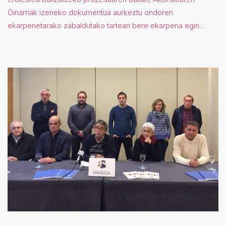
Oinarriak izeneko dokumentua aurkeztu ondoren
ekarpenetarako zabaldutako tartean bere ekarpena egin…