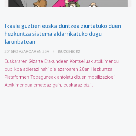
Ikasle guztien euskalduntzea ziurtatuko duen
hezkuntza sistema aldarrikatuko dugu
larunbatean
2015KO AZAROAREN 25A
IRUZKINIK EZ
Euskararen Gizarte Erakundeen Kontseiluak atxikimendu
publikoa adierazi nahi die azaroaren 28an Hezkuntza
Plataformen Topaguneak antolatu dituen mobilizazioei.
Atxikimendua emateaz gain, euskaraz bizi…