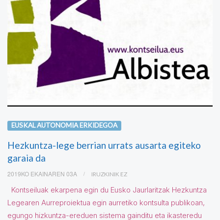
EUSKAL AUTONOMIA ERKIDEGOA
Hezkuntza-lege berrian urrats ausarta egiteko
garaia da
2019KO EKAINAREN 03A
IRUZKINIK EZ
Kontseiluak ekarpena egin du Eusko Jaurlaritzak Hezkuntza
Legearen Aurreproiektua egin aurretiko kontsulta publikoan,
egungo hizkuntza-ereduen sistema gainditu eta ikasteredu