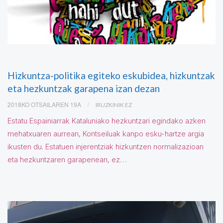
Hizkuntza-politika egiteko eskubidea, hizkuntzak
eta hezkuntzak garapena izan dezan
2018KO OTSAILAREN 19A
IRUZKINIK EZ
Estatu Espainiarrak Kataluniako hezkuntzari egindako azken
mehatxuaren aurrean, Kontseiluak kanpo esku-hartze argia
ikusten du. Estatuen injerentziak hizkuntzen normalizazioan
eta hezkuntzaren garapenean, ez…