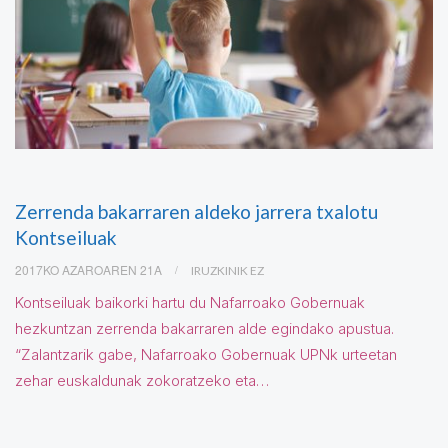
Zerrenda bakarraren aldeko jarrera txalotu
Kontseiluak
2017KO AZAROAREN 21A
IRUZKINIK EZ
Kontseiluak baikorki hartu du Nafarroako Gobernuak
hezkuntzan zerrenda bakarraren alde egindako apustua.
“Zalantzarik gabe, Nafarroako Gobernuak UPNk urteetan
zehar euskaldunak zokoratzeko eta…