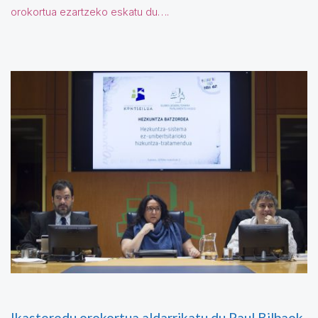
orokortua ezartzeko eskatu du….
Ikasteredu orokortua aldarrikatu du Paul Bilbaok