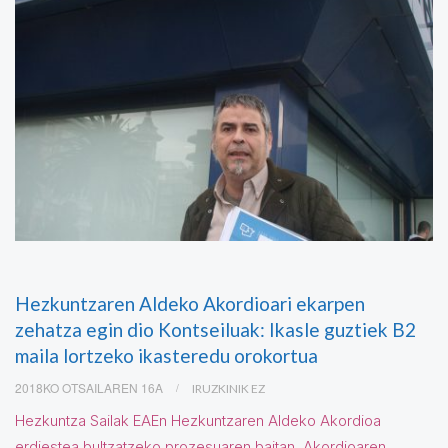
Hezkuntzaren Aldeko Akordioari ekarpen
zehatza egin dio Kontseiluak: Ikasle guztiek B2
maila lortzeko ikasteredu orokortua
2018KO OTSAILAREN 16A
IRUZKINIK EZ
Hezkuntza Sailak EAEn Hezkuntzaren Aldeko Akordioa
erdiestea bultzatzeko prozesuaren baitan, Akordioaren