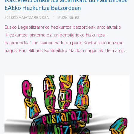
EAEko Hezkuntza Batzordean
2018KO MAIATZAREN 02A
IRUZKINIK EZ
Eusko Legebiltzarreko hezkuntza batzordeak antolatutako
“Hezkuntza-sistema ez-unibertsitarioko hizkuntza-
tratamendua” lan-saioan hartu du parte Kontseiluko idazkari
nagusi Paul Bilbaok Kontseiluko idazkari nagusiak ideia argi…