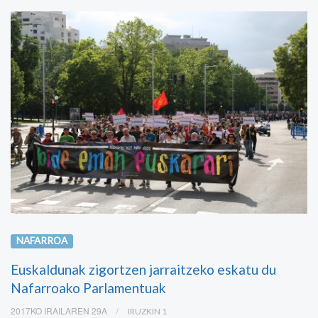
NAFARROA
Euskaldunak zigortzen jarraitzeko eskatu du
Nafarroako Parlamentuak
2017KO IRAILAREN 29A
IRUZKIN 1