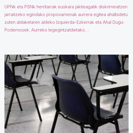
UPNk eta PSNk herritarrak euskara jakiteagatik diskriminatzen
jarraitzeko egindako proposamenak aurrera egitea ahalbidetu
zuten aldaketaren aldeko Izquierda-Ezkerrak eta Ahal Dugu-
Podemosek. Aurreko legegintzaldietako…