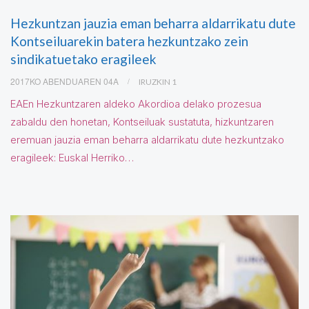
Hezkuntzan jauzia eman beharra aldarrikatu dute
Kontseiluarekin batera hezkuntzako zein
sindikatuetako eragileek
2017KO ABENDUAREN 04A
IRUZKIN 1
EAEn Hezkuntzaren aldeko Akordioa delako prozesua
zabaldu den honetan, Kontseiluak sustatuta, hizkuntzaren
eremuan jauzia eman beharra aldarrikatu dute hezkuntzako
eragileek: Euskal Herriko…