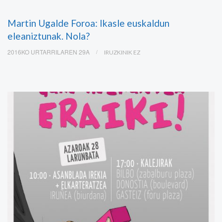
Martin Ugalde Foroa: Ikasle euskaldun
eleaniztunak. Nola?
2016KO URTARRILAREN 29A
IRUZKINIK EZ