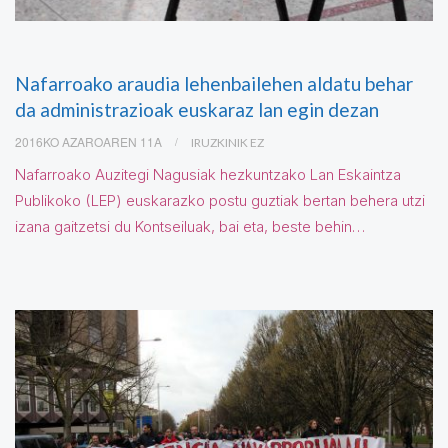
Nafarroako araudia lehenbailehen aldatu behar
da administrazioak euskaraz lan egin dezan
2016KO AZAROAREN 11A
IRUZKINIK EZ
Nafarroako Auzitegi Nagusiak hezkuntzako Lan Eskaintza
Publikoko (LEP) euskarazko postu guztiak bertan behera utzi
izana gaitzetsi du Kontseiluak, bai eta, beste behin…