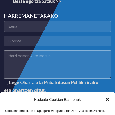
Beste egoitza batzuk >>
HARREMANETARAKO
Lege Oharra
Pribatutasun Politika
eta
irakurri
eta onartzen ditut.
Kudeatu Cookien Baimenak
Cookieak erabiltzen ditugu gure webgunea eta zerbitzua optimizatzeko.