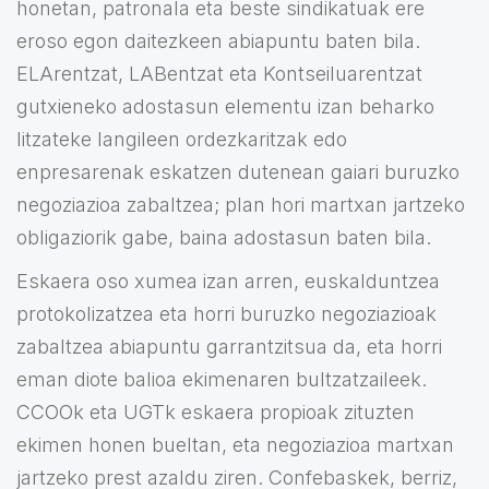
honetan, patronala eta beste sindikatuak ere
eroso egon daitezkeen abiapuntu baten bila.
ELArentzat, LABentzat eta Kontseiluarentzat
gutxieneko adostasun elementu izan beharko
litzateke langileen ordezkaritzak edo
enpresarenak eskatzen dutenean gaiari buruzko
negoziazioa zabaltzea; plan hori martxan jartzeko
obligaziorik gabe, baina adostasun baten bila.
Eskaera oso xumea izan arren, euskalduntzea
protokolizatzea eta horri buruzko negoziazioak
zabaltzea abiapuntu garrantzitsua da, eta horri
eman diote balioa ekimenaren bultzatzaileek.
CCOOk eta UGTk eskaera propioak zituzten
ekimen honen bueltan, eta negoziazioa martxan
jartzeko prest azaldu ziren. Confebaskek, berriz,