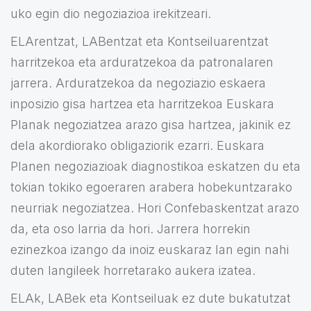
uko egin dio negoziazioa irekitzeari.
ELArentzat, LABentzat eta Kontseiluarentzat
harritzekoa eta arduratzekoa da patronalaren
jarrera. Arduratzekoa da negoziazio eskaera
inposizio gisa hartzea eta harritzekoa Euskara
Planak negoziatzea arazo gisa hartzea, jakinik ez
dela akordiorako obligaziorik ezarri. Euskara
Planen negoziazioak diagnostikoa eskatzen du eta
tokian tokiko egoeraren arabera hobekuntzarako
neurriak negoziatzea. Hori Confebaskentzat arazo
da, eta oso larria da hori. Jarrera horrekin
ezinezkoa izango da inoiz euskaraz lan egin nahi
duten langileek horretarako aukera izatea.
ELAk, LABek eta Kontseiluak ez dute bukatutzat