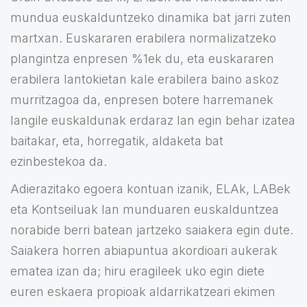
mundua euskalduntzeko dinamika bat jarri zuten
martxan. Euskararen erabilera normalizatzeko
plangintza enpresen %1ek du, eta euskararen
erabilera lantokietan kale erabilera baino askoz
murritzagoa da, enpresen botere harremanek
langile euskaldunak erdaraz lan egin behar izatea
baitakar, eta, horregatik, aldaketa bat
ezinbestekoa da.
Adierazitako egoera kontuan izanik, ELAk, LABek
eta Kontseiluak lan munduaren euskalduntzea
norabide berri batean jartzeko saiakera egin dute.
Saiakera horren abiapuntua akordioari aukerak
ematea izan da; hiru eragileek uko egin diete
euren eskaera propioak aldarrikatzeari ekimen