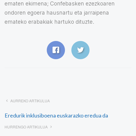
ematen ekimena; Confebasken ezezkoaren
ondoren egoera hausnartu eta jarraipena
emateko erabakiak hartuko dituzte.
AURREKO ARTIKULUA
Eredurik inklusiboena euskarazko eredua da
HURRENGO ARTIKULUA