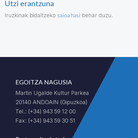
Utzi erantzuna
saioa hasi
Iruzkinak bidaltzeko
behar duzu.
EGOITZA NAGUSIA
Martin Ugalde Kultur Parkea
20140 ANDOAIN (Gipuzkoa)
Tel.: (+34) 943 59 12 00
Fax: (+34) 943 59 30 51