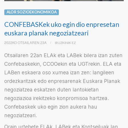
ALOR SOZIOEKONOMIKOA
CONFEBASKek uko egin dio enpresetan
euskara planak negoziatzeari
2022KO OTSAILAREN 23A
IRUZKINIK EZ
Otsailaren 22an ELAk eta LABek bilera izan zuten
Confebaskekin, CCOOekin eta UGTrekin. ELA eta
LABen eskaera oso xumea izan zen: langileen
ordezkaritzak edo enpresarenak Euskara Planak
negoziatzea eskatzen duten lantokietan
negoziazioa irekitzeko konpromisoa hartzea.
Confebaskek uko egin zion aukera hau
negoziatzeari.
Orain urtebete ELAk, LABek eta Kontseiluak lan