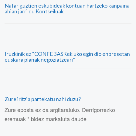
Nafar guztien eskubideak kontuan hartzeko kanpaina
abian jarri du Kontseiluak
Iruzkinik ez "CONFEBASKek uko egin dio enpresetan
euskara planak negoziatzeari"
Zure iritzia partekatu nahi duzu?
Zure eposta ez da argitaratuko. Derrigorrezko
eremuak * bidez markatuta daude