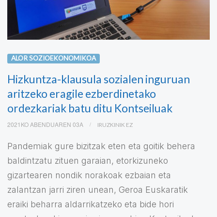
ALOR SOZIOEKONOMIKOA
Hizkuntza-klausula sozialen inguruan
aritzeko eragile ezberdinetako
ordezkariak batu ditu Kontseiluak
2021KO ABENDUAREN 03A
IRUZKINIK EZ
Pandemiak gure bizitzak eten eta goitik behera
baldintzatu zituen garaian, etorkizuneko
gizartearen nondik norakoak ezbaian eta
zalantzan jarri ziren unean, Geroa Euskaratik
eraiki beharra aldarrikatzeko eta bide hori