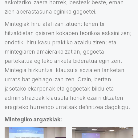
askotariko izaera horrek, besteak beste, eman
zien aberastasuna eginiko gogoetei.
Mintegiak hiru atal izan zituen: lehen bi
hitzaldietan gaiaren kokapen teorikoa eskaini zen;
ondotik, hiru kasu praktiko azaldu ziren; eta
mintegiaren amaierako zatian, gogoeta
partekatua egiteko ariketa bideratua egin zen.
Mintegia hizkuntza klausula sozialen lanketan
urrats bat gehiago izan zen. Orain, bertan
jasotako ekarpenak eta gogoetak bildu eta
administrazioak klausula horiek ezarri ditzaten
eragiteko hurrengo urratsak definitzea dagokigu.
Mintegiko argazkiak: