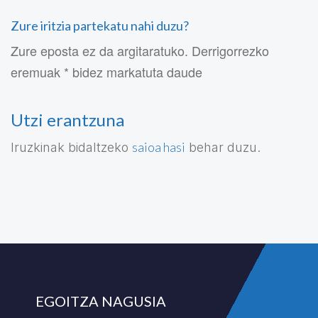
Zure iritzia partekatu nahi duzu?
Zure eposta ez da argitaratuko. Derrigorrezko
eremuak * bidez markatuta daude
Utzi erantzuna
saioa hasi
Iruzkinak bidaltzeko
behar duzu.
EGOITZA NAGUSIA