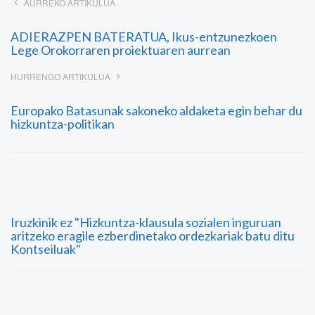
AURREKO ARTIKULUA
ADIERAZPEN BATERATUA, Ikus-entzunezkoen
Lege Orokorraren proiektuaren aurrean
HURRENGO ARTIKULUA
Europako Batasunak sakoneko aldaketa egin behar du
hizkuntza-politikan
Iruzkinik ez "Hizkuntza-klausula sozialen inguruan
aritzeko eragile ezberdinetako ordezkariak batu ditu
Kontseiluak"