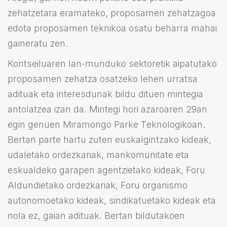
zehatzetara eramateko, proposamen zehatzagoa
edota proposamen teknikoa osatu beharra mahai
gaineratu zen.
Kontseiluaren lan-munduko sektoretik aipatutako
proposamen zehatza osatzeko lehen urratsa
adituak eta interesdunak bildu dituen mintegia
antolatzea izan da. Mintegi hori azaroaren 29an
egin genuen Miramongo Parke Teknologikoan.
Bertan parte hartu zuten euskalgintzako kideak,
udaletako ordezkariak, mankomunitate eta
eskualdeko garapen agentzietako kideak, Foru
Aldundietako ordezkariak, Foru organismo
autonomoetako kideak, sindikatuetako kideak eta
nola ez, gaian adituak. Bertan bildutakoen