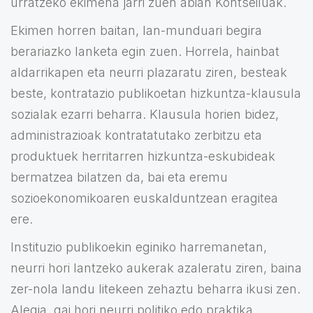
urratzeko ekimena jarri zuen abian Kontseiluak.
Ekimen horren baitan, lan-munduari begira
berariazko lanketa egin zuen. Horrela, hainbat
aldarrikapen eta neurri plazaratu ziren, besteak
beste, kontratazio publikoetan hizkuntza-klausula
sozialak ezarri beharra. Klausula horien bidez,
administrazioak kontratatutako zerbitzu eta
produktuek herritarren hizkuntza-eskubideak
bermatzea bilatzen da, bai eta eremu
sozioekonomikoaren euskalduntzean eragitea
ere.
Instituzio publikoekin eginiko harremanetan,
neurri hori lantzeko aukerak azaleratu ziren, baina
zer-nola landu litekeen zehaztu beharra ikusi zen.
Alegia, gai hori neurri politiko edo praktika