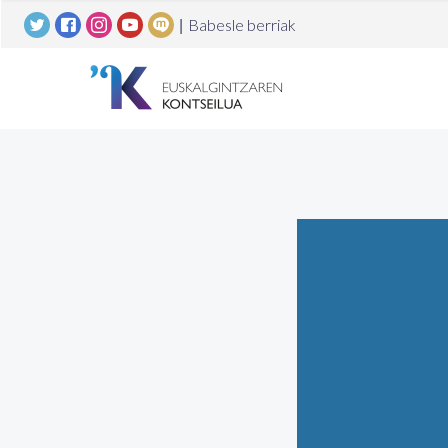
|
Babesle berriak