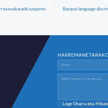
rroa euskaratik suspertu
Basque-language discri
HARREMANETARAK
Lege Oharra
Pribat
eta