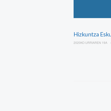
Hizkuntza Esk
2020KO URRIAREN 19A