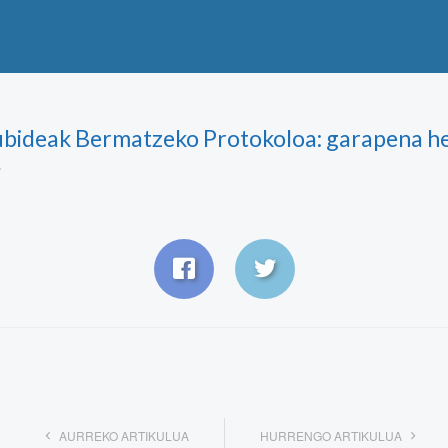
ubideak Bermatzeko Protokoloa: garapena he
AURREKO ARTIKULUA
HURRENGO ARTIKULUA