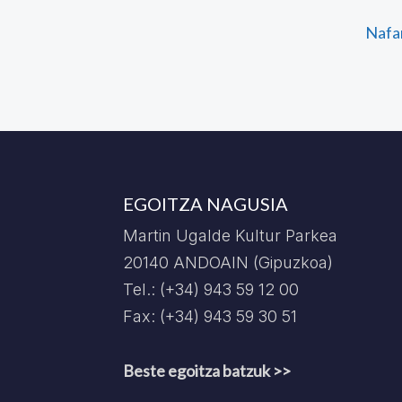
Nafa
EGOITZA NAGUSIA
Martin Ugalde Kultur Parkea
20140 ANDOAIN (Gipuzkoa)
Tel.: (+34) 943 59 12 00
Fax: (+34) 943 59 30 51
Beste egoitza batzuk >>