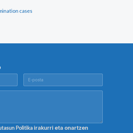
mination cases
O
utasun Politika
irakurri eta onartzen