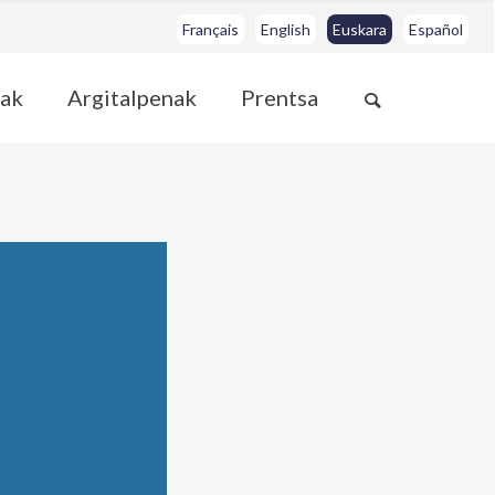
Français
English
Euskara
Español
ak
Argitalpenak
Prentsa