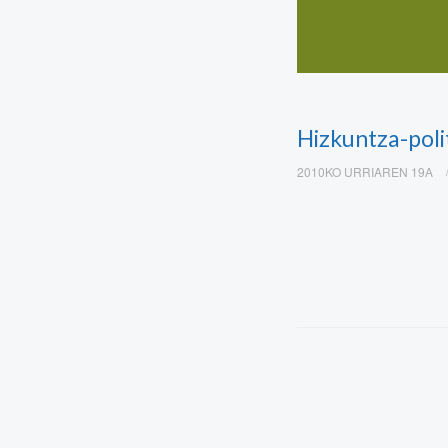
Hizkuntza-poli
2010KO URRIAREN 19A