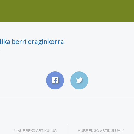
tika berri eraginkorra
AURREKO ARTIKULUA
HURRENGO ARTIKULUA