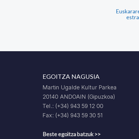
Euskarare
estra
EGOITZA NAGUSIA
Martin Ugalde Kultur Parkea
20140 ANDOAIN (Gipuzkoa)
Tel.: (+34) 943 59 12 00
Fax: (+34) 943 59 30 51
Beste egoitza batzuk >>