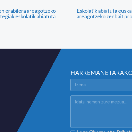
n erabilera areagotzeko
Eskolatik abiatuta euska
tegiak eskolatik abiatuta
areagotzeko zenbait pr
HARREMANETARAK