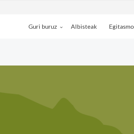
Guri buruz
Albisteak
Egitasmo