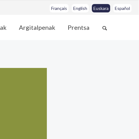
Français
English
Euskara
Español
ak
Argitalpenak
Prentsa