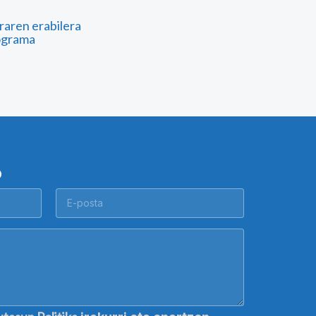
raren erabilera
ograma
O