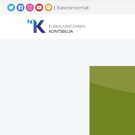
|
Babesle berriak