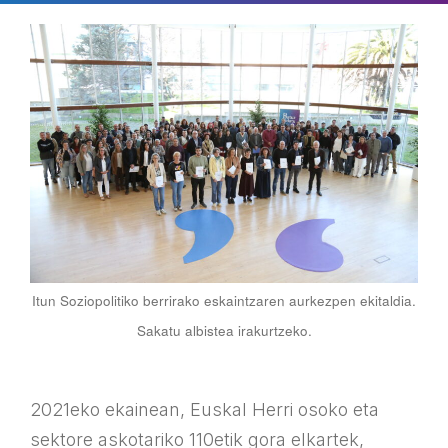
Itun Soziopolitiko berrirako eskaintzaren aurkezpen ekitaldia.
Sakatu albistea irakurtzeko.
2021eko ekainean, Euskal Herri osoko eta
sektore askotariko 110etik gora elkartek,