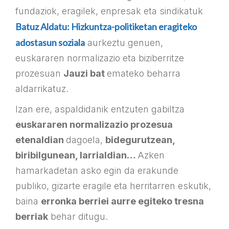
fundaziok, eragilek, enpresak eta sindikatuk
Batuz Aldatu: Hizkuntza-politiketan eragiteko
adostasun soziala
aurkeztu genuen,
euskararen normalizazio eta biziberritze
prozesuan
Jauzi bat
emateko beharra
aldarrikatuz.
Izan ere, aspaldidanik entzuten gabiltza
euskararen normalizazio prozesua
etenaldian
dagoela,
bidegurutzean,
biribilgunean, larrialdian…
Azken
hamarkadetan asko egin da erakunde
publiko, gizarte eragile eta herritarren eskutik,
baina
erronka berriei aurre egiteko tresna
berriak
behar ditugu.