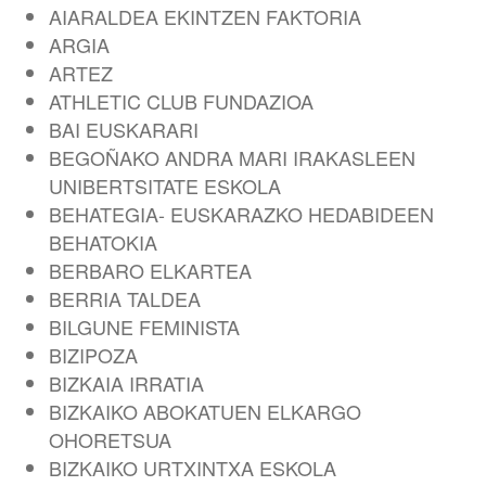
AIARALDEA EKINTZEN FAKTORIA
ARGIA
ARTEZ
ATHLETIC CLUB FUNDAZIOA
BAI EUSKARARI
BEGOÑAKO ANDRA MARI IRAKASLEEN
UNIBERTSITATE ESKOLA
BEHATEGIA- EUSKARAZKO HEDABIDEEN
BEHATOKIA
BERBARO ELKARTEA
BERRIA TALDEA
BILGUNE FEMINISTA
BIZIPOZA
BIZKAIA IRRATIA
BIZKAIKO ABOKATUEN ELKARGO
OHORETSUA
BIZKAIKO URTXINTXA ESKOLA