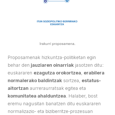
Irakurri proposamena.
Proposamenak hizkuntza-politiketan egin
behar den
jauziaren oinarriak
jasotzen ditu:
euskararen
ezagutza orokortzea
,
erabilera
normalerako baldintzak
sortzea,
estatus-
aitortzan
aurreraurratsak egitea eta
komunitatea ahalduntzea
. Halaber, bost
eremu nagusitan banatzen ditu euskararen
normalizazio- eta biziberritze-prozesuan