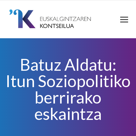
Batuz Aldatu:
Itun Soziopolitiko
berrirako
eskaintza