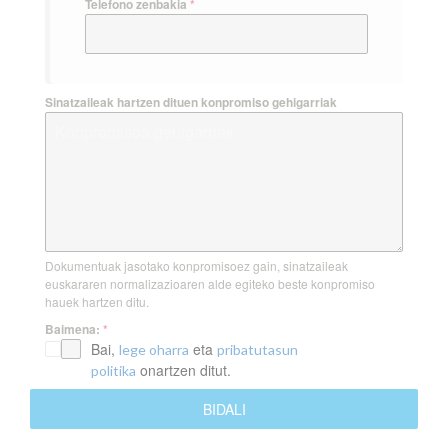
Telefono zenbakia
*
Sinatzaileak hartzen dituen konpromiso gehigarriak
Dokumentuak jasotako konpromisoez gain, sinatzaileak
euskararen normalizazioaren alde egiteko beste konpromiso
hauek hartzen ditu.
Baimena:
*
Bai,
eta
lege oharra
pribatutasun
onartzen ditut.
politika
BIDALI