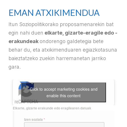
EMAN ATXIKIMENDUA
Itun Soziopolitikorako proposamenarekin bat
egin nahi duen
elkarte, gizarte-eragile edo -
erakundeak
ondorengo galdetegia bete
behar du, eta atxikimenduaren egiazkotasuna
baieztatzeko zuekin harremanetan jarriko
gara.
Click to accept marketing cookies and
enable this content
Elkarte, gizarte erakunde edo eragilearen datuak
Izen soziala
*