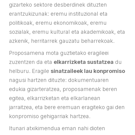
gizarteko sektore desberdinek dituzten
erantzukizunak: eremu instituzional eta
politikoak, eremu ekonomikoak, eremu
sozialak, eremu kultural eta akademikoak, eta
azkenik, herritarrek gauzatu beharrekoak.
Proposamena mota guztietako eragileei
zuzentzen da eta
elkarrizketa sustatzea
du
helburu. Eragile
sinatzaileek lau konpromiso
nagusi hartzen dituzte: dokumentuaren
edukia gizarteratzea, proposamenak beren
egitea, elkarrizketan eta elkarlanean
jarraitzea, eta bere eremuan eragiteko gai den
konpromiso gehigarriak hartzea.
Itunari atxikimendua eman nahi dioten