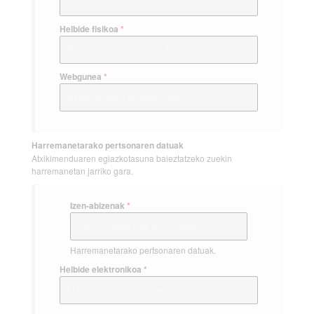
Helbide fisikoa
*
Webgunea
*
Harremanetarako pertsonaren datuak
Atxikimenduaren egiazkotasuna baieztatzeko zuekin
harremanetan jarriko gara.
Izen-abizenak
*
Harremanetarako pertsonaren datuak.
Helbide elektronikoa
*