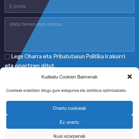
Lege Oharra
Pribatutasun Politika
eta
irakurri
eta onartzen ditut.
Kudeatu Cookien Baimenak
Cookieak erabiltzen ditugu gure webgunea eta zerbitzua optimizatzeko.
Onartu cookieak
Ez onartu
Lege oharra
|
Aviso legal
|
Mention légale
|
Legal notice
Pribatutasun politika
|
Política de privacidad
|
Politique de
Ikusi ezarpenak
confidentialité
|
Privacy policy