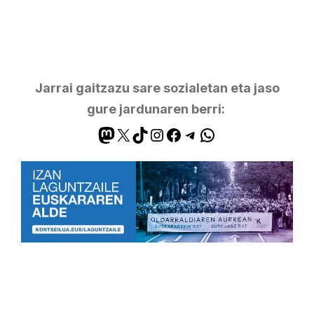
Jarrai gaitzazu sare sozialetan eta jaso
gure jardunaren berri: