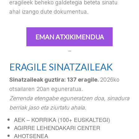
eragileek beheko galdetegia beteta sinatu
ahal izango dute dokumentua.
EMAN ATXIKIMENDUA
–
ERAGILE SINATZAILEAK
Sinatzaileak guztira: 137 eragile.
2026ko
otsailaren 20an eguneratua.
Zerrenda etengabe eguneratzen doa, sinadura
berriak jaso eta ziurtatu ahala.
AEK – KORRIKA (100+ EUSKALTEGI)
AGIRRE LEHENDAKARI CENTER
AHOTSENEA