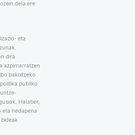
ozein dela ere
zazio- eta
izunak.
n dira
a azpimarratzen
ibo bakoitzeko
olitika publiko
duntze-
agusiak. Halaber,
na eta hedapena
 bideak