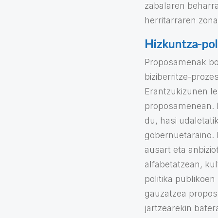
zabalaren beharra
herritarraren zona
Hizkuntza-poli
Proposamenak bos
biziberritze-proz
Erantzukizunen le
proposamenean. H
du, hasi udaletat
gobernuetaraino. H
ausart eta anbizi
alfabetatzean, kul
politika publikoe
gauzatzea proposa
jartzearekin bater