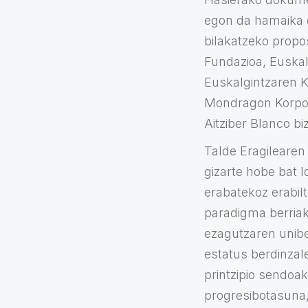
egon da hamaika e
bilakatzeko propo
Fundazioa, Euska
Euskalgintzaren K
Mondragon Korpora
Aitziber Blanco bi
Talde Eragilearen
gizarte hobe bat 
erabatekoz erabilt
paradigma berriak
ezagutzaren unibe
estatus berdinzal
printzipio sendoak
progresibotasuna,