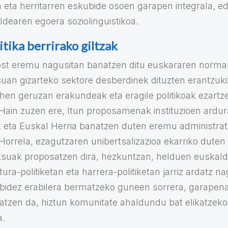
 eta herritarren eskubide osoen garapen integrala, ed
ldearen egoera soziolinguistikoa.
tika berrirako giltzak
t eremu nagusitan banatzen ditu euskararen normali
esuan gizarteko sektore desberdinek dituzten erantzuk
hen geruzan erakundeak eta eragile politikoak ezartze
ain zuzen ere, Itun proposamenak instituzioen ardur
ik eta Euskal Herria banatzen duten eremu administrat
orrela, ezagutzaren unibertsalizazioa ekarriko duten p
otsuak proposatzen dira, hezkuntzan, helduen euskal
tura-politiketan eta harrera-politiketan jarriz ardatz n
n bidez erabilera bermatzeko guneen sorrera, garape
tzen da, hiztun komunitate ahaldundu bat elikatzeko
a.