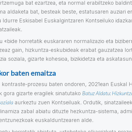
tzemuga bat ezartzea, eta normal erabiltzeko baldint
gma aldaketa bat, besteak beste, estatusaren auziari 
u Idurre Eskisabel Euskalgintzaren Kontseiluko idazkar
tzaileak.
u «bide horretatik euskararen normalizazio eta biziber
zeaz gain, hizkuntza-eskubideak erabat gauzatzea lort
izia soziala, gizarte kohesioa, bizikidetza eta askatasu
kor baten emaitza
 kontraste-prozesu baten ondoren, 2021ean Euskal H
Batuz Aldatu: Hizkuntza
k gora gizarte eragilek sinatutako
soziala
aurkeztu zuen Kontseiluak. Ordutik, sinatzailee
namiza zabal abiatu dituzte hezkuntza-sistema, admin
entzunezkoak euskalduntzearen alde.
tu horretatik abiatuta, urtebeteko elkarrizketa proz