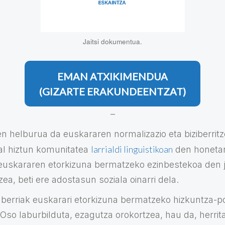
Jaitsi dokumentua.
EMAN ATXIKIMENDUA
(GIZARTE ERAKUNDEENTZAT)
–
helburua da euskararen normalizazio eta biziberrit
larrialdi linguistikoan
al hiztun komunitatea
den honetan
 euskararen etorkizuna bermatzeko ezinbestekoa den 
a, beti ere adostasun soziala oinarri dela.
o berriak euskarari etorkizuna bermatzeko hizkuntza-pol
 Oso laburbilduta, ezagutza orokortzea, hau da, herrit