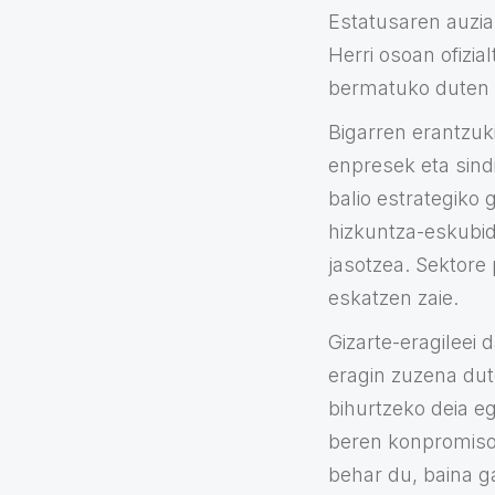
Estatusaren auzia
Herri osoan ofizia
bermatuko duten po
Bigarren erantzuk
enpresek eta sind
balio estrategiko 
hizkuntza-eskubid
jasotzea. Sektore 
eskatzen zaie.
Gizarte-eragileei
eragin zuzena dute
bihurtzeko deia eg
beren konpromisoe
behar du, baina ga