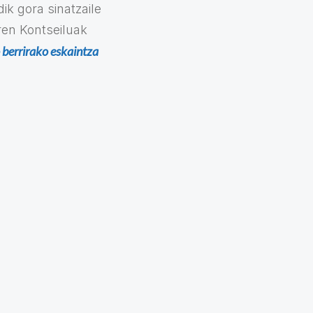
k gora sinatzaile
ren Kontseiluak
o berrirako eskaintza