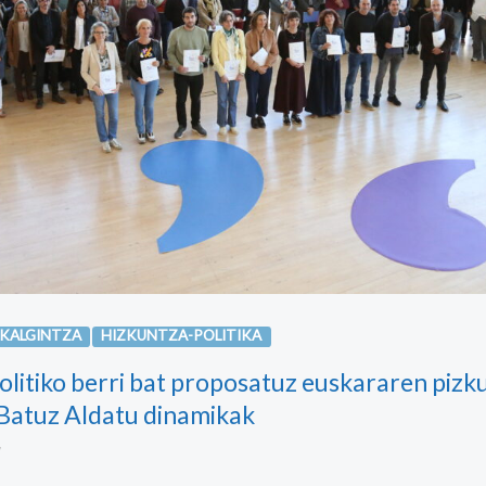
SKALGINTZA
HIZKUNTZA-POLITIKA
olitiko berri bat proposatuz euskararen pizk
 Batuz Aldatu dinamikak