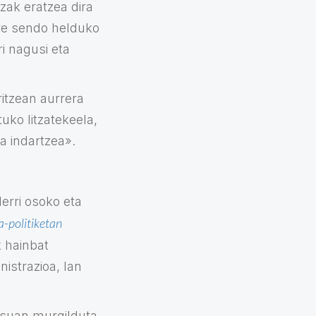
zak eratzea dira
ere sendo helduko
i nagusi eta
ritzean aurrera
uko litzatekeela,
na indartzea».
erri osoko eta
-politiketan
k hainbat
istrazioa, lan
esuan murgilduta