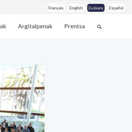
Français
English
Euskara
Español
ak
Argitalpenak
Prentsa