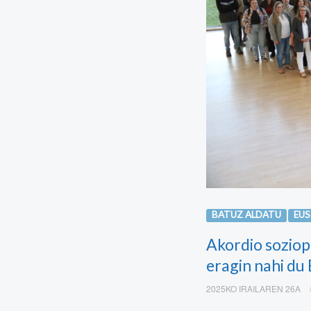
BATUZ ALDATU
EU
Akordio soziop
eragin nahi du
2025KO IRAILAREN 26A