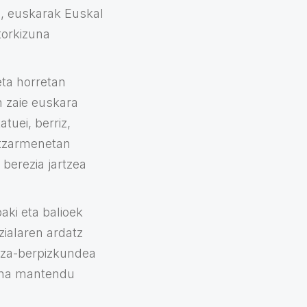
z, euskarak Euskal
torkizuna
ta horretan
n zaie euskara
tuei, berriz,
hitzarmenetan
 berezia jartzea
ki eta balioek
zialaren ardatz
ntza-berpizkundea
lana mantendu