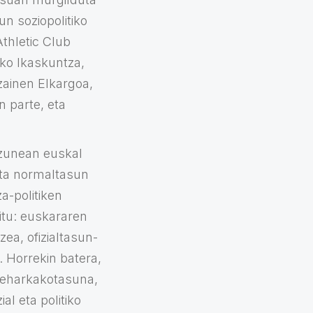
n soziopolitiko
thletic Club
ko Ikaskuntza,
zainen Elkargoa,
 parte, eta
izunean euskal
eta normaltasun
a-politiken
itu: euskararen
ea, ofizialtasun-
 Horrekin batera,
n zeharkakotasuna,
l eta politiko