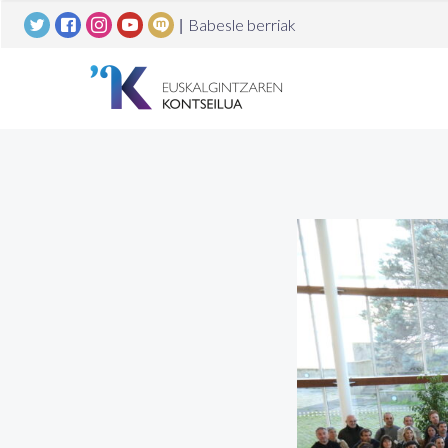
|
Babesle berriak