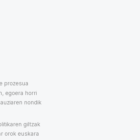
ze prozesua
, egoera horri
jauziaren nondik
itikaren giltzak
ar orok euskara