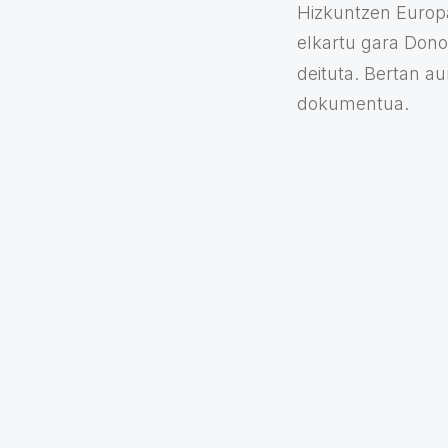
Hizkuntzen Euro
elkartu gara Dono
deituta. Bertan a
dokumentua.