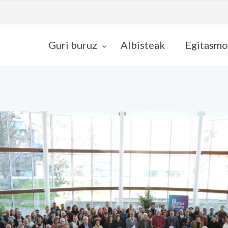
Guri buruz
Albisteak
Egitasmo