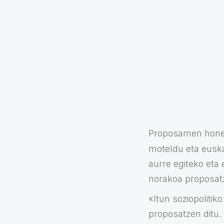
Proposamen honen 
moteldu eta eusk
aurre egiteko eta
norakoa proposatze
«Itun soziopolitik
proposatzen ditu.