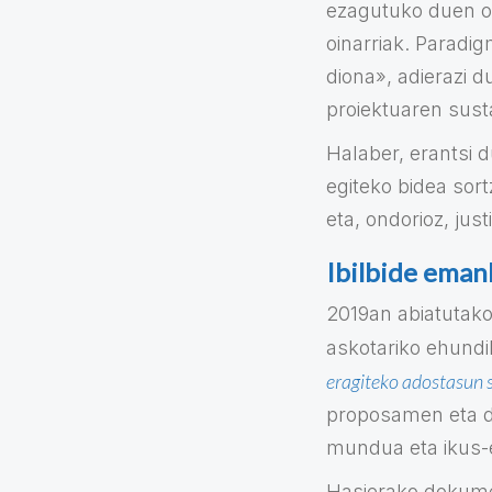
ezagutuko duen or
oinarriak. Paradi
diona», adierazi d
proiektuaren susta
Halaber, erantsi d
egiteko bidea sort
eta, ondorioz, just
Ibilbide eman
2019an abiatutako
askotariko ehundi
eragiteko adostasun 
proposamen eta di
mundua eta ikus-
Hasierako dokumen