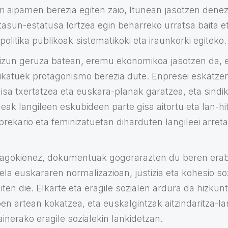
ri aipamen berezia egiten zaio, Itunean jasotzen dene
ltasun-estatusa lortzea egin beharreko urratsa baita e
litika publikoak sistematikoki eta iraunkorki egiteko.
izun geruza batean, eremu ekonomikoa jasotzen da, e
ikatuek protagonismo berezia dute. Enpresei eskatze
gisa txertatzea eta euskara-planak garatzea, eta sindika
eak langileen eskubideen parte gisa aitortu eta lan-
prekario eta feminizatuetan diharduten langileei arreta
 dagokienez, dokumentuak gogorarazten du beren eraba
la euskararen normalizazioan, justizia eta kohesio so
iten die. Elkarte eta eragile sozialen ardura da hizku
n artean kokatzea, eta euskalgintzak aitzindaritza-
inerako eragile sozialekin lankidetzan.