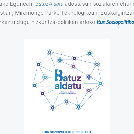
Batuz Aldatu
pako Egunean,
adostasun sozialaren ehundi
stian, Miramongo Parke Teknologikoan, Euskalgintza
Itun Soziopolitik
urkeztu dugu hizkuntza-politiken arloko