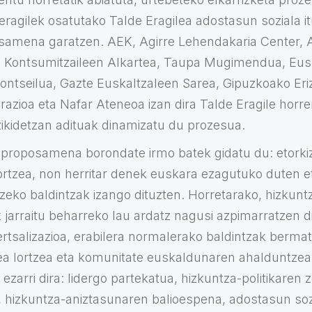
ragilek osatutako Talde Eragilea adostasun soziala itu
samena garatzen. AEK, Agirre Lehendakaria Center, A
l Kontsumitzaileen Alkartea, Taupa Mugimendua, Eus
ontseilua, Gazte Euskaltzaleen Sarea, Gipuzkoako Eri
zioa eta Nafar Ateneoa izan dira Talde Eragile horren
zikidetzan adituak dinamizatu du prozesua.
 proposamena borondate irmo batek gidatu du: etork
lortzea, non herritar denek euskara ezagutuko duten 
zeko baldintzak izango dituzten. Horretarako, hizkuntz
 jarraitu beharreko lau ardatz nagusi azpimarratzen d
rtsalizazioa, erabilera normalerako baldintzak bermatz
ea lortzea eta komunitate euskaldunaren ahalduntzea.
 ezarri dira: lidergo partekatua, hizkuntza-politikare
 hizkuntza-aniztasunaren balioespena, adostasun sozia