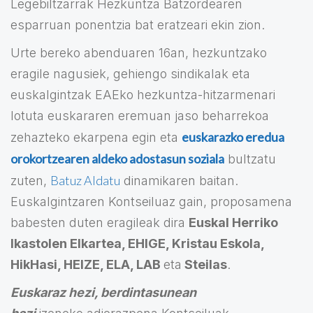
Legebiltzarrak Hezkuntza Batzordearen
esparruan ponentzia bat eratzeari ekin zion.
Urte bereko abenduaren 16an, hezkuntzako
eragile nagusiek, gehiengo sindikalak eta
euskalgintzak EAEko hezkuntza-hitzarmenari
lotuta euskararen eremuan jaso beharrekoa
euskarazko eredua
zehazteko ekarpena egin eta
orokortzearen aldeko adostasun soziala
bultzatu
Batuz Aldatu
zuten,
dinamikaren baitan.
Euskalgintzaren Kontseiluaz gain, proposamena
babesten duten eragileak dira
Euskal Herriko
Ikastolen Elkartea, EHIGE, Kristau Eskola,
HikHasi, HEIZE, ELA, LAB
eta
Steilas
.
Euskaraz hezi, berdintasunean