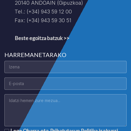
20140 ANDOAIN (Gipuzkoa)
Tel.: (+34) 943 59 12 00
Fax: (+34) 943 59 30 51
Beste egoitza batzuk >>
HARREMANETARAKO
Lege Oharra
Pribatutasun Politika
eta
irakurri