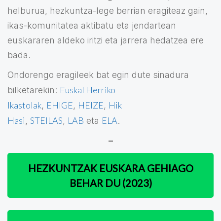
helburua, hezkuntza-lege berrian eragiteaz gain,
ikas-komunitatea aktibatu eta jendartean
euskararen aldeko iritzi eta jarrera hedatzea ere
bada.
Ondorengo eragileek bat egin dute sinadura
Euskal Herriko
bilketarekin:
Ikastolak
EHIGE
HEIZE
Hik
,
,
,
Hasi
STEILAS
LAB
ELA
,
,
eta
.
–
HEZKUNTZAK EUSKARA GEHIAGO
BEHAR DU (2023)