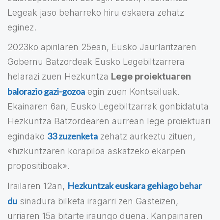
Legeak jaso beharreko hiru eskaera zehatz
eginez.
2023ko apirilaren 25ean, Eusko Jaurlaritzaren
Gobernu Batzordeak Eusko Legebiltzarrera
helarazi zuen Hezkuntza
Lege proiektuaren
balorazio gazi-gozoa
egin zuen Kontseiluak.
Ekainaren 6an, Eusko Legebiltzarrak gonbidatuta
Hezkuntza Batzordearen aurrean lege proiektuari
33 zuzenketa
egindako
zehatz aurkeztu zituen,
«hizkuntzaren korapiloa askatzeko ekarpen
propositiboak».
Hezkuntzak euskara gehiago behar
Irailaren 12an,
du
sinadura bilketa iragarri zen Gasteizen,
urriaren 15a bitarte iraungo duena. Kanpainaren