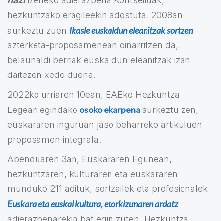
hazi
izeneko adierazpena Kontseiluak,
hezkuntzako eragileekin adostuta, 2008an
Ikasle euskaldun eleanitzak sortzen
aurkeztu zuen
azterketa-proposamenean oinarritzen da,
belaunaldi berriak euskaldun eleanitzak izan
daitezen xede duena.
2022ko urriaren 10ean, EAEko Hezkuntza
osoko ekarpena
Legeari egindako
aurkeztu zen,
euskararen inguruan jaso beharreko artikuluen
proposamen integrala.
Abenduaren 3an, Euskararen Egunean,
hezkuntzaren, kulturaren eta euskararen
munduko 211 adituk, sortzailek eta profesionalek
Euskara eta euskal kultura, etorkizunaren ardatz
adierazpenarekin bat egin zuten, Hezkuntza