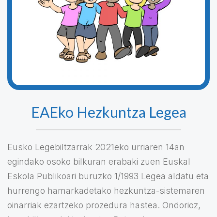
EAEko Hezkuntza Legea
Eusko Legebiltzarrak 2021eko urriaren 14an
egindako osoko bilkuran erabaki zuen Euskal
Eskola Publikoari buruzko 1/1993 Legea aldatu eta
hurrengo hamarkadetako hezkuntza-sistemaren
oinarriak ezartzeko prozedura hastea. Ondorioz,