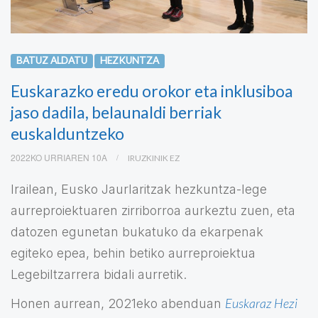
BATUZ ALDATU
HEZKUNTZA
Euskarazko eredu orokor eta inklusiboa
jaso dadila, belaunaldi berriak
euskalduntzeko
2022KO URRIAREN 10A
IRUZKINIK EZ
Irailean, Eusko Jaurlaritzak hezkuntza-lege
aurreproiektuaren zirriborroa aurkeztu zuen, eta
datozen egunetan bukatuko da ekarpenak
egiteko epea, behin betiko aurreproiektua
Legebiltzarrera bidali aurretik.
Euskaraz Hezi
Honen aurrean, 2021eko abenduan