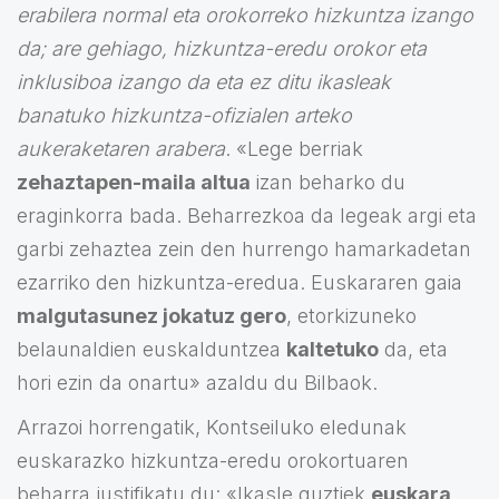
erabilera normal eta orokorreko hizkuntza izango
da; are gehiago, hizkuntza-eredu orokor eta
inklusiboa izango da eta ez ditu ikasleak
banatuko hizkuntza-ofizialen arteko
aukeraketaren arabera
. «Lege berriak
zehaztapen-maila altua
izan beharko du
eraginkorra bada. Beharrezkoa da legeak argi eta
garbi zehaztea zein den hurrengo hamarkadetan
ezarriko den hizkuntza-eredua. Euskararen gaia
malgutasunez jokatuz gero
, etorkizuneko
belaunaldien euskalduntzea
kaltetuko
da, eta
hori ezin da onartu» azaldu du Bilbaok.
Arrazoi horrengatik, Kontseiluko eledunak
euskarazko hizkuntza-eredu orokortuaren
beharra justifikatu du: «Ikasle guztiek
euskara