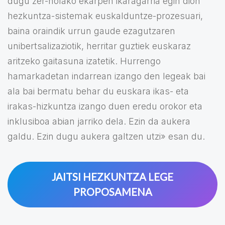
dugu zer-nolako ekarpen ikaragarria egin dion
hezkuntza-sistemak euskalduntze-prozesuari,
baina oraindik urrun gaude ezagutzaren
unibertsalizaziotik, herritar guztiek euskaraz
aritzeko gaitasuna izatetik. Hurrengo
hamarkadetan indarrean izango den legeak bai
ala bai bermatu behar du euskara ikas- eta
irakas-hizkuntza izango duen eredu orokor eta
inklusiboa abian jarriko dela. Ezin da aukera
galdu. Ezin dugu aukera galtzen utzi» esan du.
JAITSI HEZKUNTZA LEGE
PROPOSAMENA