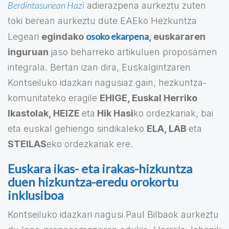
Berdintasunean Hazi
adierazpena aurkeztu zuten
toki berean aurkeztu dute EAEko Hezkuntza
osoko ekarpena
Legeari
egindako
, euskararen
inguruan
jaso beharreko artikuluen proposamen
integrala. Bertan izan dira, Euskalgintzaren
Kontseiluko idazkari nagusiaz gain, hezkuntza-
komunitateko eragile
EHIGE, Euskal Herriko
Ikastolak, HEIZE
eta
Hik Hasi
ko ordezkariak, bai
eta euskal gehiengo sindikaleko
ELA, LAB
eta
STEILAS
eko ordezkariak ere.
Euskara ikas- eta irakas-hizkuntza
duen hizkuntza-eredu orokortu
inklusiboa
Kontseiluko idazkari nagusi Paul Bilbaok aurkeztu