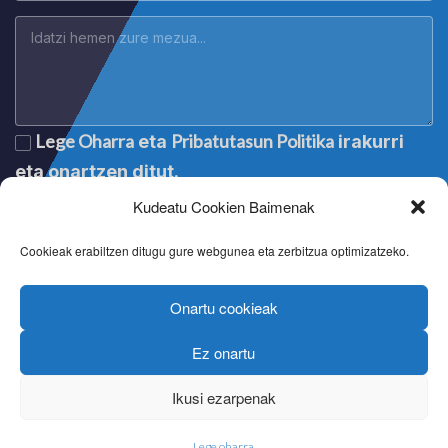
Lege Oharra
Pribatutasun Politika
eta
irakurri
eta onartzen ditut.
Kudeatu Cookien Baimenak
Cookieak erabiltzen ditugu gure webgunea eta zerbitzua optimizatzeko.
Onartu cookieak
Ez onartu
Lege oharra
|
Aviso legal
|
Mention légale
|
Legal notice
Pribatutasun politika
|
Política de privacidad
|
Politique de
Ikusi ezarpenak
confidentialité
|
Privacy policy
Cookien politika
|
Política de cookies
|
Politique de cookies
|
Cookie policy
Lege oharra