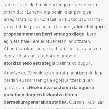
Kontseiluko eledunak hurrengo urratsen berri
eman du: «Lehenik eta behin, ekarpen gisa
erregistratuko du Kontseiluak Eusko Jaurlaritzak
zabaldutako prozesuan. Ondoren
, alderdiei gure
proposamenaren berri emango diegu
, bere
egin eta haiek ere ekarpenetan jar ditzaten.
Abenduan ikusi beharko dugu zer-nola jasotzen
den zirriborroan, eta horren arabera
etorkizuneko estrategia
definituko dugu».
Amaitzeko, Bilbaok azpimarratu nahi izan du lege
berrian euskararen gaia egoki jartzeak duen
garrantzia. «
Hezkuntza-sistema da egoera
gutxituan dagoen hizkuntza baten
berreskurapenerako zutabea
. Gurean, ikusi izan