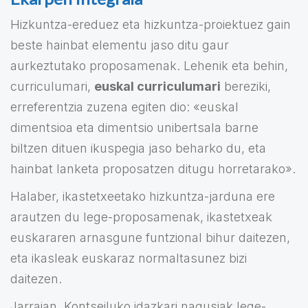
Hizkuntza-ereduez eta hizkuntza-proiektuez gain
beste hainbat elementu jaso ditu gaur
aurkeztutako proposamenak. Lehenik eta behin,
curriculumari,
euskal curriculumari
bereziki,
erreferentzia zuzena egiten dio: «euskal
dimentsioa eta dimentsio unibertsala barne
biltzen dituen ikuspegia jaso beharko du, eta
hainbat lanketa proposatzen ditugu horretarako».
Halaber, ikastetxeetako hizkuntza-jarduna ere
arautzen du lege-proposamenak, ikastetxeak
euskararen arnasgune funtzional bihur daitezen,
eta ikasleak euskaraz normaltasunez bizi
daitezen.
Jarraian, Kontseiluko idazkari nagusiak lege-