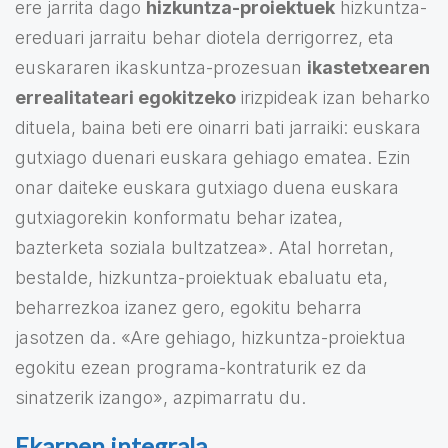
ere jarrita dago
hizkuntza-proiektuek
hizkuntza-
ereduari jarraitu behar diotela derrigorrez, eta
euskararen ikaskuntza-prozesuan
ikastetxearen
errealitateari egokitzeko
irizpideak izan beharko
dituela, baina beti ere oinarri bati jarraiki: euskara
gutxiago duenari euskara gehiago ematea. Ezin
onar daiteke euskara gutxiago duena euskara
gutxiagorekin konformatu behar izatea,
bazterketa soziala bultzatzea». Atal horretan,
bestalde, hizkuntza-proiektuak ebaluatu eta,
beharrezkoa izanez gero, egokitu beharra
jasotzen da. «Are gehiago, hizkuntza-proiektua
egokitu ezean programa-kontraturik ez da
sinatzerik izango», azpimarratu du.
Ekarpen integrala