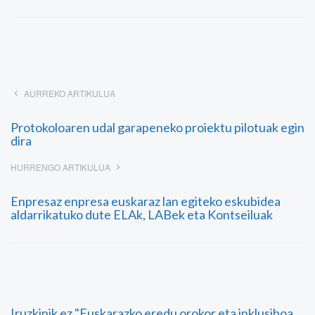
AURREKO ARTIKULUA
Protokoloaren udal garapeneko proiektu pilotuak egin
dira
HURRENGO ARTIKULUA
Enpresaz enpresa euskaraz lan egiteko eskubidea
aldarrikatuko dute ELAk, LABek eta Kontseiluak
Iruzkinik ez "Euskarazko eredu orokor eta inklusiboa