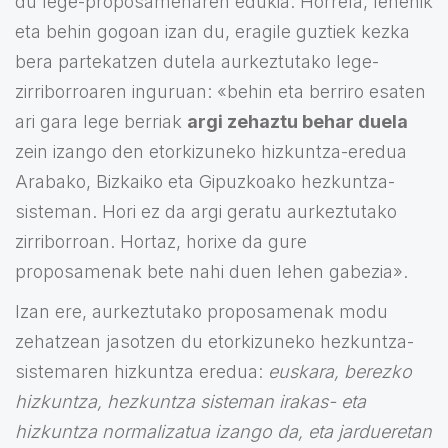
du lege-proposamenaren edukia. Horrela, lehenik
eta behin gogoan izan du, eragile guztiek kezka
bera partekatzen dutela aurkeztutako lege-
zirriborroaren inguruan: «behin eta berriro esaten
ari gara lege berriak
argi zehaztu behar duela
zein izango den etorkizuneko hizkuntza-eredua
Arabako, Bizkaiko eta Gipuzkoako hezkuntza-
sisteman. Hori ez da argi geratu aurkeztutako
zirriborroan. Hortaz, horixe da gure
proposamenak bete nahi duen lehen gabezia».
Izan ere, aurkeztutako proposamenak modu
zehatzean jasotzen du etorkizuneko hezkuntza-
sistemaren hizkuntza eredua:
euskara, berezko
hizkuntza, hezkuntza sisteman irakas- eta
hizkuntza normalizatua izango da, eta jardueretan