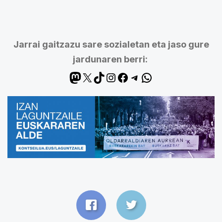
Jarrai gaitzazu sare sozialetan eta jaso gure
jardunaren berri: