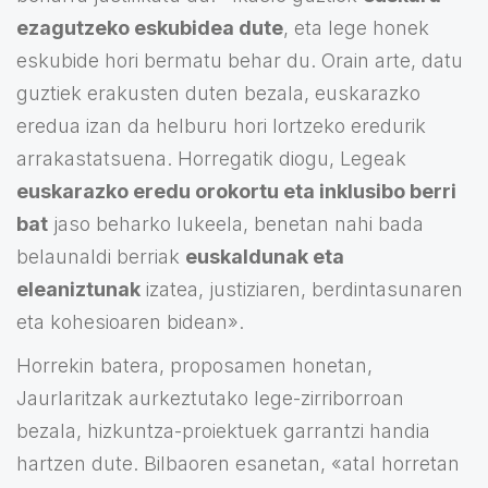
ezagutzeko eskubidea dute
, eta lege honek
eskubide hori bermatu behar du. Orain arte, datu
guztiek erakusten duten bezala, euskarazko
eredua izan da helburu hori lortzeko eredurik
arrakastatsuena. Horregatik diogu, Legeak
euskarazko eredu orokortu eta inklusibo berri
bat
jaso beharko lukeela, benetan nahi bada
belaunaldi berriak
euskaldunak eta
eleaniztunak
izatea, justiziaren, berdintasunaren
eta kohesioaren bidean».
Horrekin batera, proposamen honetan,
Jaurlaritzak aurkeztutako lege-zirriborroan
bezala, hizkuntza-proiektuek garrantzi handia
hartzen dute. Bilbaoren esanetan, «atal horretan