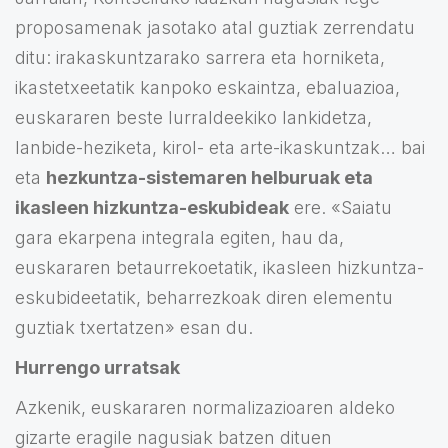
proposamenak jasotako atal guztiak zerrendatu
ditu: irakaskuntzarako sarrera eta horniketa,
ikastetxeetatik kanpoko eskaintza, ebaluazioa,
euskararen beste lurraldeekiko lankidetza,
lanbide-heziketa, kirol- eta arte-ikaskuntzak… bai
eta
hezkuntza-sistemaren helburuak eta
ikasleen hizkuntza-eskubideak
ere. «Saiatu
gara ekarpena integrala egiten, hau da,
euskararen betaurrekoetatik, ikasleen hizkuntza-
eskubideetatik, beharrezkoak diren elementu
guztiak txertatzen» esan du.
Hurrengo urratsak
Azkenik, euskararen normalizazioaren aldeko
gizarte eragile nagusiak batzen dituen