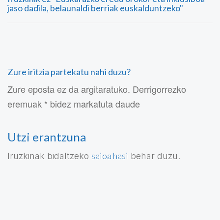
jaso dadila, belaunaldi berriak euskalduntzeko"
Zure iritzia partekatu nahi duzu?
Zure eposta ez da argitaratuko. Derrigorrezko
eremuak * bidez markatuta daude
Utzi erantzuna
saioa hasi
Iruzkinak bidaltzeko
behar duzu.