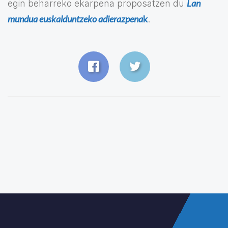
Lan
egin beharreko ekarpena proposatzen du
mundua euskalduntzeko adierazpena
k
.