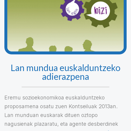
Lan mundua euskalduntzeko
adierazpena
Eremu sozioekonomikoa euskalduntzeko
proposamena osatu zuen Kontseiluak 2013an.
Lan munduan euskarak dituen oztopo
nagusienak plazaratu, eta agente desberdinek