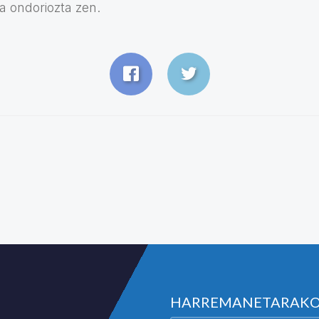
la ondoriozta zen.
HARREMANETARAK