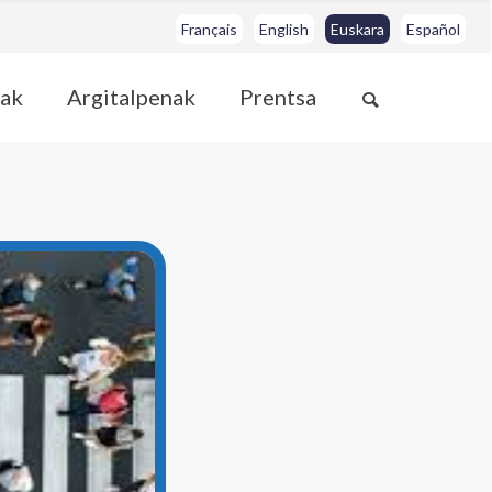
Français
English
Euskara
Español
ak
Argitalpenak
Prentsa