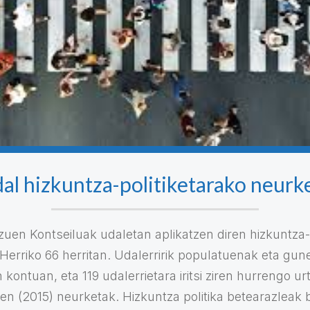
al hizkuntza-politiketarako neurk
zuen Kontseiluak udaletan aplikatzen diren hizkuntza-
Herriko 66 herritan. Udalerririk populatuenak eta gun
n kontuan, eta 119 udalerrietara iritsi ziren hurrengo u
ren (2015) neurketak. Hizkuntza politika betearazleak 