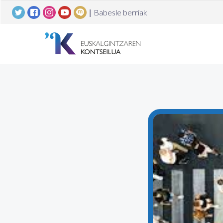
|
Babesle berriak