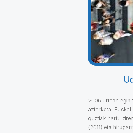
Ud
2006 urtean egin 
azterketa, Euskal 
guztiak hartu zire
(2011) eta hirugar