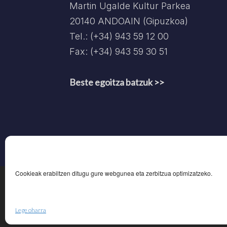
Martin Ugalde Kultur Parkea
20140 ANDOAIN (Gipuzkoa)
Tel.: (+34) 943 59 12 00
Fax: (+34) 943 59 30 51
Beste egoitza batzuk >>
Cookieak erabiltzen ditugu gure webgunea eta zerbitzua optimizatzeko.
Pribatu
Lege oharra