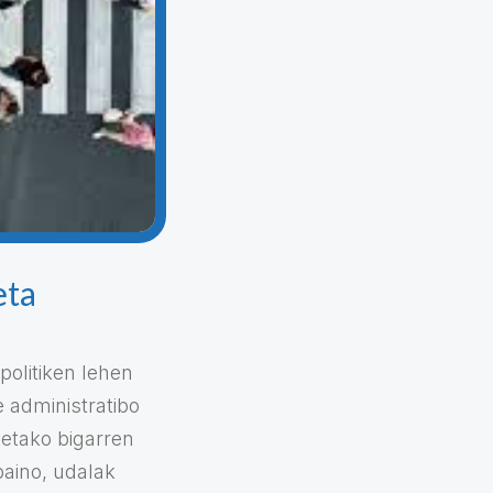
eta
politiken lehen
e administratibo
rtetako bigarren
baino, udalak