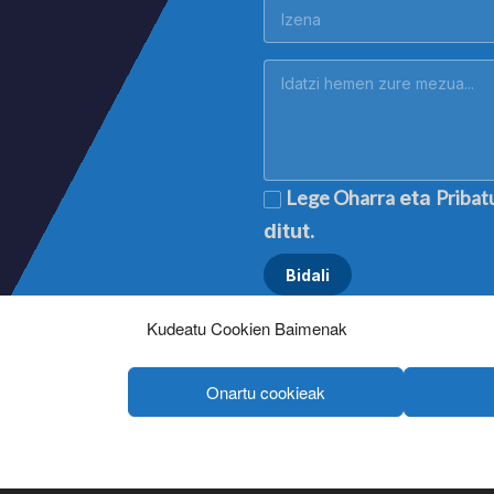
Lege Oharra
Pribat
eta
ditut.
Kudeatu Cookien Baimenak
Onartu cookieak
Lege oharra
|
Aviso legal
|
Mention légale
|
Legal notice
tasun politika
|
Política de privacidad
|
Politique de confidentialité
|
Priva
Cookien politika
|
Política de cookies
|
Politique de cookies
|
Cookie polic