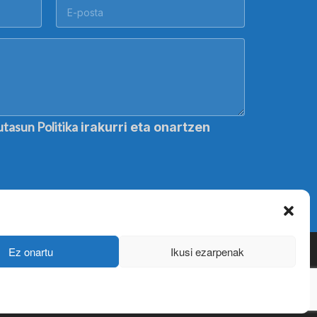
utasun Politika
irakurri eta onartzen
Ez onartu
Ikusi ezarpenak
cy policy
y