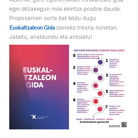
egin ditzakegun mila ekintza posible daude.
Proposamen sorta bat bildu dugu
Euskaltzaleon Gida
izeneko tresna honetan.
Jabetu, ahaldundu eta antolatu!