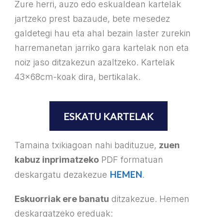
Zure herri, auzo edo eskualdean kartelak
jartzeko prest bazaude, bete mesedez
galdetegi hau eta ahal bezain laster zurekin
harremanetan jarriko gara kartelak non eta
noiz jaso ditzakezun azaltzeko. Kartelak
43x68cm-koak dira, bertikalak.
ESKATU KARTELAK
Tamaina txikiagoan nahi badituzue,
zuen
kabuz inprimatzeko
PDF formatuan
HEMEN
deskargatu dezakezue
.
Eskuorriak ere banatu
ditzakezue. Hemen
deskargatzeko ereduak: