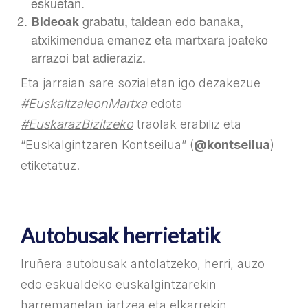
eskuetan.
grabatu, taldean edo banaka,
Bideoak
atxikimendua emanez eta martxara joateko
arrazoi bat adieraziz.
Eta jarraian sare sozialetan igo dezakezue
#EuskaltzaleonMartxa
edota
#EuskarazBizitzeko
traolak erabiliz eta
“Euskalgintzaren Kontseilua” (
@kontseilua
)
etiketatuz.
Autobusak herrietatik
Iruñera autobusak antolatzeko, herri, auzo
edo eskualdeko euskalgintzarekin
harremanetan jartzea eta elkarrekin