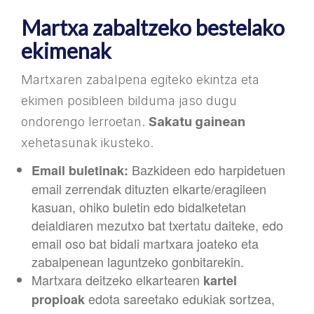
Martxa zabaltzeko bestelako
ekimenak
Martxaren zabalpena egiteko ekintza eta
ekimen posibleen bilduma jaso dugu
ondorengo lerroetan.
Sakatu gainean
xehetasunak ikusteko.
Bazkideen edo harpidetuen
Email buletinak:
email zerrendak dituzten elkarte/eragileen
kasuan, ohiko buletin edo bidalketetan
deialdiaren mezutxo bat txertatu daiteke, edo
email oso bat bidali martxara joateko eta
zabalpenean laguntzeko gonbitarekin.
Martxara deitzeko elkartearen
kartel
edota sareetako edukiak sortzea,
propioak