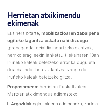
Herrietan atxikimendu
ekimenak
Ekainera bitarte,
mobilizazioaren zabalpena
egiteko laguntza eskatu nahi dizuegu
(propaganda, deialdia indartzeko ekintzak,
herriko eragileekin lanketa…): ekainaren 13an
Iruñeko kaleak betetzeko erronka dugu eta
deialdia indar bereziz lantzea izango da
Iruñeko kaleak betetzeko giltza.
Proposamena:
herrietan Euskaltzaleon
Martxari atxikimendua adierazteko:
egin, taldean edo banaka, kartela
Argazkiak