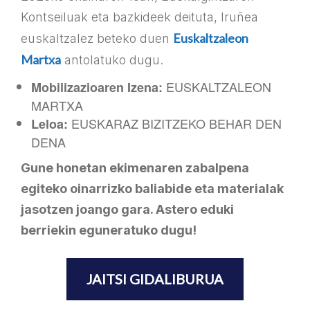
Kontseiluak eta bazkideek deituta, Iruñea
Euskaltzaleon
euskaltzalez beteko duen
Martxa
antolatuko dugu.
EUSKALTZALEON
Mobilizazioaren Izena:
MARTXA
EUSKARAZ BIZITZEKO BEHAR DEN
Leloa:
DENA
Gune honetan ekimenaren zabalpena
egiteko oinarrizko baliabide eta materialak
jasotzen joango gara.
Astero eduki
berriekin eguneratuko dugu!
JAITSI GIDALIBURUA