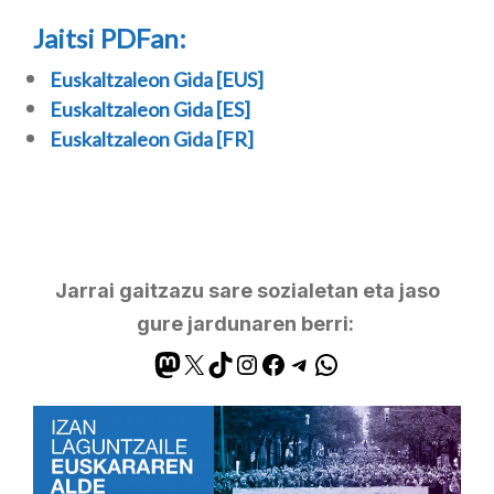
Jaitsi PDFan:
Euskaltzaleon Gida [EUS]
Euskaltzaleon Gida [ES]
Euskaltzaleon Gida [FR]
Jarrai gaitzazu sare sozialetan eta jaso
gure jardunaren berri: