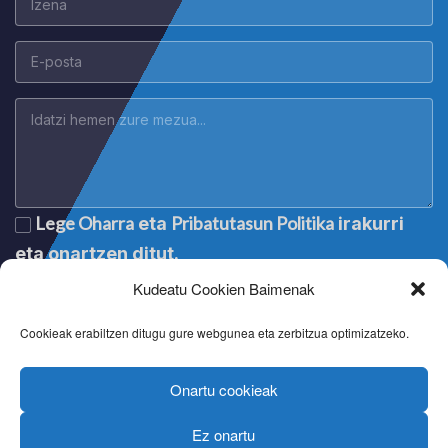
Lege Oharra
Pribatutasun Politika
eta
irakurri
eta onartzen ditut.
Kudeatu Cookien Baimenak
Cookieak erabiltzen ditugu gure webgunea eta zerbitzua optimizatzeko.
Onartu cookieak
Ez onartu