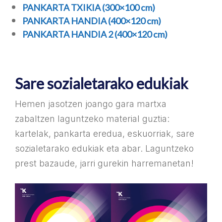
PANKARTA TXIKIA (300×100 cm)
PANKARTA HANDIA (400×120 cm)
PANKARTA HANDIA 2 (400×120 cm)
Sare sozialetarako edukiak
Hemen jasotzen joango gara martxa
zabaltzen laguntzeko material guztia:
kartelak, pankarta eredua, eskuorriak, sare
sozialetarako edukiak eta abar. Laguntzeko
prest bazaude, jarri gurekin harremanetan!