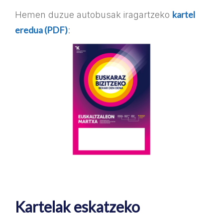
kartel
Hemen duzue autobusak iragartzeko
eredua (PDF)
:
Kartelak eskatzeko