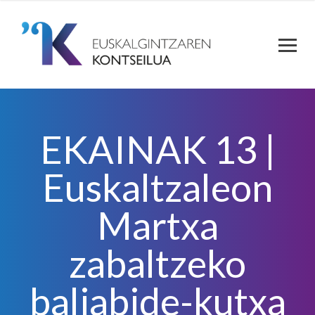
EKAINAK 13 |
Euskaltzaleon
Martxa
zabaltzeko
baliabide-kutxa