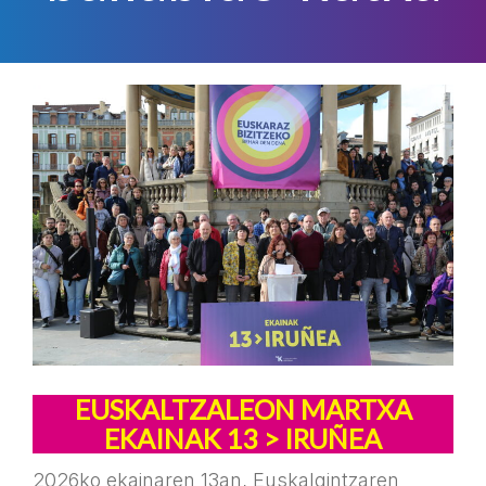
EUSKALTZALEON MARTXA
EKAINAK 13 > IRUÑEA
2026ko ekainaren 13an, Euskalgintzaren