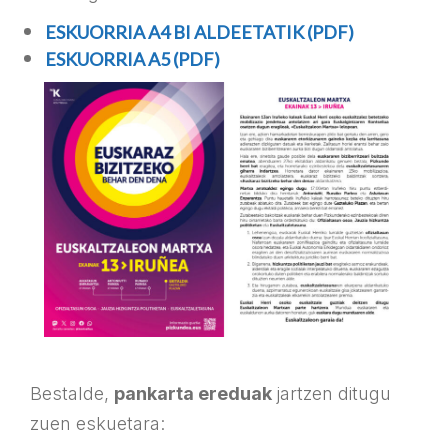
ESKUORRIA A4 BI ALDEETATIK (PDF)
ESKUORRIA A5 (PDF)
Bestalde,
pankarta ereduak
jartzen ditugu
zuen eskuetara: