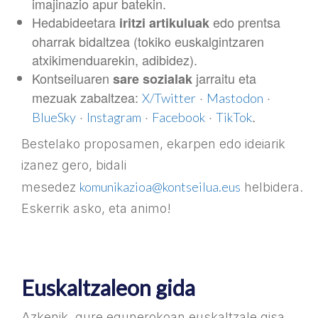
imajinazio apur batekin.
Hedabideetara
edo prentsa
iritzi artikuluak
oharrak bidaltzea (tokiko euskalgintzaren
atxikimenduarekin, adibidez).
Kontseiluaren
jarraitu eta
sare sozialak
mezuak zabaltzea:
·
·
X/Twitter
Mastodon
·
·
·
.
BlueSky
Instagram
Facebook
TikTok
Bestelako proposamen, ekarpen edo ideiarik
izanez gero, bidali
komunikazioa@kontseilua.eus
mesedez
helbidera.
Eskerrik asko, eta animo!
Euskaltzaleon gida
Azkenik, gure egunerokoan euskaltzale gisa