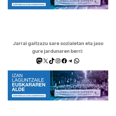
Jarrai gaitzazu sare sozialetan eta jaso
gure jardunaren berri: