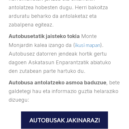
antolatzea hobesten dugu. Herri bakoitza
arduratu beharko da antolaketaz eta
zabalpena egiteaz.
Autobusetatik jaisteko tokia
Monte
ikusi mapan
Monjardin kalea izango da (
).
Autobusez datorren jendeak hortik gertu
dagoen Askatasun Enparantzatik abiatuko
den zutabean parte hartuko du.
Autobusa antolatzeko asmoa baduzue
, bete
galdetegi hau eta informazio guztia helaraziko
dizuegu:
AUTOBUSAK JAKINARAZI