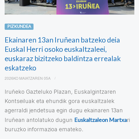
PIZKUNDEA
Ekainaren 13an Iruñean batzeko deia
Euskal Herri osoko euskaltzaleei,
euskaraz bizitzeko baldintza errealak
eskatzeko
2026KO MAIATZAREN 05A
Iruñeko Gazteluko Plazan, Euskalgintzaren
Kontseiluak eta ehundik gora euskaltzalek
agerraldi jendetsua egin dugu ekainaren 13an
Euskaltzaleon Martxa
Iruñean antolatuko dugun
ri
buruzko informazioa emateko.