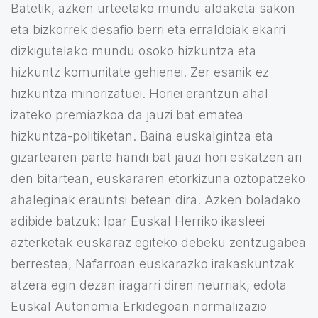
Batetik, azken urteetako mundu aldaketa sakon
eta bizkorrek desafio berri eta erraldoiak ekarri
dizkigutelako mundu osoko hizkuntza eta
hizkuntz komunitate gehienei. Zer esanik ez
hizkuntza minorizatuei. Horiei erantzun ahal
izateko premiazkoa da jauzi bat ematea
hizkuntza-politiketan. Baina euskalgintza eta
gizartearen parte handi bat jauzi hori eskatzen ari
den bitartean, euskararen etorkizuna oztopatzeko
ahaleginak erauntsi betean dira. Azken boladako
adibide batzuk: Ipar Euskal Herriko ikasleei
azterketak euskaraz egiteko debeku zentzugabea
berrestea, Nafarroan euskarazko irakaskuntzak
atzera egin dezan iragarri diren neurriak, edota
Euskal Autonomia Erkidegoan normalizazio