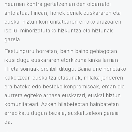
neurrien kontra gertatzen ari den oldarraldi
antolatua. Finean, horiek denak euskararen eta
euskal hiztun komunitatearen erroko arazoaren
ispilu: minorizatutako hizkuntza eta hiztunak
garela.
Testuinguru horretan, behin baino gehiagotan
ikusi dugu euskararen etorkizuna kinka larrian.
Hileta soinuak ere ibili ditugu. Baina une horietako
bakoitzean euskaltzaletasunak, milaka jenderen
era bateko edo besteko konpromisoak, eman dio
aurrera egiteko arnasa euskarari, euskal hiztun
komunitateari. Azken hilabeteotan hainbatetan
errepikatu dugun bezala, euskaltzaleon garaia
da.