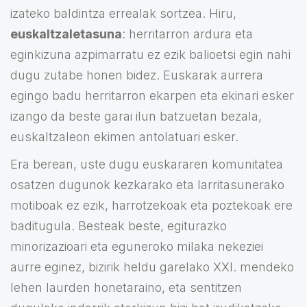
izateko baldintza errealak sortzea. Hiru,
euskaltzaletasuna
: herritarron ardura eta
eginkizuna azpimarratu ez ezik balioetsi egin nahi
dugu zutabe honen bidez. Euskarak aurrera
egingo badu herritarron ekarpen eta ekinari esker
izango da beste garai ilun batzuetan bezala,
euskaltzaleon ekimen antolatuari esker.
Era berean, uste dugu euskararen komunitatea
osatzen dugunok kezkarako eta larritasunerako
motiboak ez ezik, harrotzekoak eta poztekoak ere
baditugula. Besteak beste, egiturazko
minorizazioari eta eguneroko milaka nekeziei
aurre eginez, bizirik heldu garelako XXI. mendeko
lehen laurden honetaraino, eta sentitzen