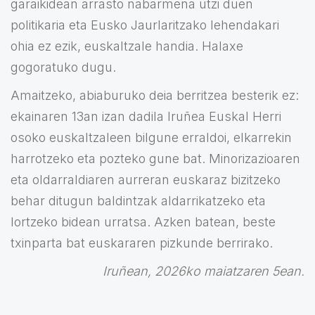
garaikidean arrasto nabarmena utzi duen
politikaria eta Eusko Jaurlaritzako lehendakari
ohia ez ezik, euskaltzale handia. Halaxe
gogoratuko dugu.
Amaitzeko, abiaburuko deia berritzea besterik ez:
ekainaren 13an izan dadila Iruñea Euskal Herri
osoko euskaltzaleen bilgune erraldoi, elkarrekin
harrotzeko eta pozteko gune bat. Minorizazioaren
eta oldarraldiaren aurreran euskaraz bizitzeko
behar ditugun baldintzak aldarrikatzeko eta
lortzeko bidean urratsa. Azken batean, beste
txinparta bat euskararen pizkunde berrirako.
Iruñean, 2026ko maiatzaren 5ean.