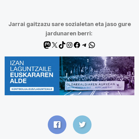
Jarrai gaitzazu sare sozialetan eta jaso gure
jardunaren berri: