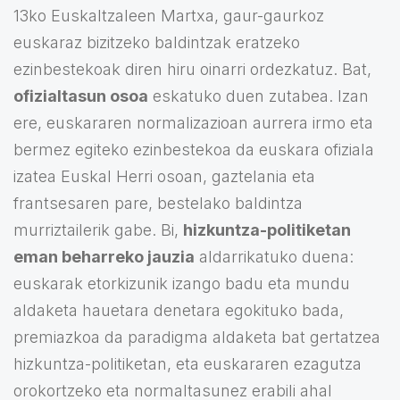
13ko Euskaltzaleen Martxa, gaur-gaurkoz
euskaraz bizitzeko baldintzak eratzeko
ezinbestekoak diren hiru oinarri ordezkatuz. Bat,
ofizialtasun osoa
eskatuko duen zutabea. Izan
ere, euskararen normalizazioan aurrera irmo eta
bermez egiteko ezinbestekoa da euskara ofiziala
izatea Euskal Herri osoan, gaztelania eta
frantsesaren pare, bestelako baldintza
murriztailerik gabe. Bi,
hizkuntza-politiketan
eman beharreko jauzia
aldarrikatuko duena:
euskarak etorkizunik izango badu eta mundu
aldaketa hauetara denetara egokituko bada,
premiazkoa da paradigma aldaketa bat gertatzea
hizkuntza-politiketan, eta euskararen ezagutza
orokortzeko eta normaltasunez erabili ahal