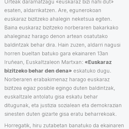
Urteak daramatzagu «euskaraz bizi nahi dut»
esaten, aldarrikatzen. Are, egunerokoan
euskaraz bizitzeko ahalegin neketsua egiten.
Baina euskaraz bizitzeko norberaren bakarkako
ahaleginaz harago denon artean osatutako
baldintzak behar dira. Hain zuzen, aldarri nagusi
horren bueltan batuko gara ekainaren 13an
Iruñean, Euskaltzaleon Martxan:
«Euskaraz
bizitzeko behar den dena»
eskatuko dugu.
Norberaren erabakimenaz harago euskaraz
bizitzea egiaz posible egingo duten baldintzak,
euskaltzale antolatu gisa eskatu behar
ditugunak, eta justizia sozialean eta demokrazian
sinesten duten gizarte gisa eratu beharrekoak.
Horregatik, hiru zutabetan banatuko da ekainaren