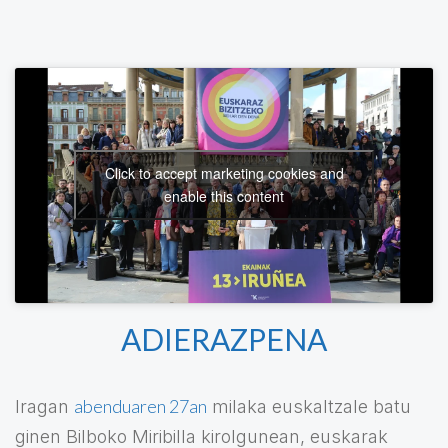
Click to accept marketing cookies and
enable this content
ADIERAZPENA
abenduaren 27an
Iragan
milaka euskaltzale batu
ginen Bilboko Miribilla kirolgunean, euskarak