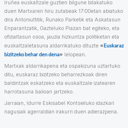
Iruñea euskaltzale guztien bilgune bilakatuko
duen Martxaren hiru zutabeak 17:00etan abiatuko
dira Antoniuttitik, Runako Parketik eta Askatasun
Enparantzatik, Gazteluko Plazan bat egiteko, eta
ofizialtasun osoa, jauzia hizkuntza politiketan eta
Euskaraz
euskaltzaletasuna aldarrikatuko dituzte
«
bizitzeko behar den dena
»
lelopean.
Martxak aldarrikapena eta ospakizuna uztartuko
ditu, euskaraz bizitzeko beharrezkoak diren
baldintzak eskatzeko eta euskaltzale izatearen
harrotasuna balioan jartzeko.
Jarraian, Idurre Eskisabel Kontseiluko idazkari
nagusiak agerraldian irakurri duen adierazpena.