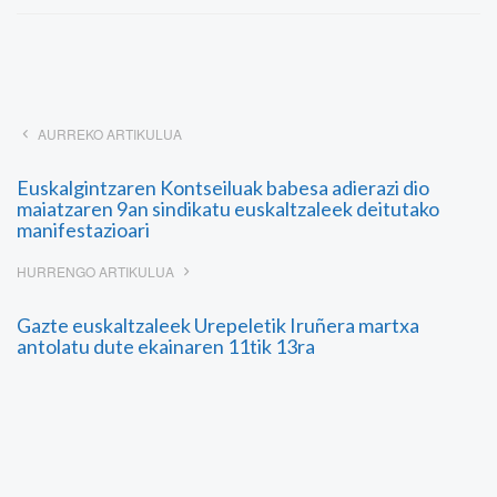
AURREKO ARTIKULUA
Euskalgintzaren Kontseiluak babesa adierazi dio
maiatzaren 9an sindikatu euskaltzaleek deitutako
manifestazioari
HURRENGO ARTIKULUA
Gazte euskaltzaleek Urepeletik Iruñera martxa
antolatu dute ekainaren 11tik 13ra