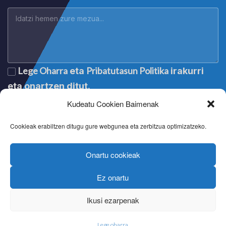
Lege Oharra
Pribatutasun Politika
eta
irakurri
eta onartzen ditut.
Kudeatu Cookien Baimenak
Cookieak erabiltzen ditugu gure webgunea eta zerbitzua optimizatzeko.
Onartu cookieak
Ez onartu
Lege oharra
|
Aviso legal
|
Mention légale
|
Legal notice
Pribatutasun politika
|
Política de privacidad
|
Politique de
Ikusi ezarpenak
confidentialité
|
Privacy policy
Cookien politika
|
Política de cookies
|
Politique de cookies
|
Cookie policy
Lege oharra