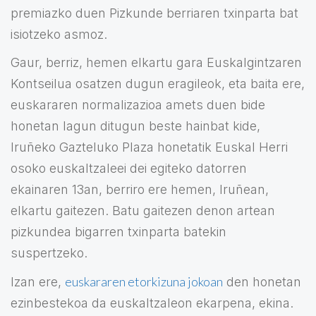
premiazko duen Pizkunde berriaren txinparta bat
isiotzeko asmoz.
Gaur, berriz, hemen elkartu gara Euskalgintzaren
Kontseilua osatzen dugun eragileok, eta baita ere,
euskararen normalizazioa amets duen bide
honetan lagun ditugun beste hainbat kide,
Iruñeko Gazteluko Plaza honetatik Euskal Herri
osoko euskaltzaleei dei egiteko datorren
ekainaren 13an, berriro ere hemen, Iruñean,
elkartu gaitezen. Batu gaitezen denon artean
pizkundea bigarren txinparta batekin
suspertzeko.
euskararen etorkizuna jokoan
Izan ere,
den honetan
ezinbestekoa da euskaltzaleon ekarpena, ekina.