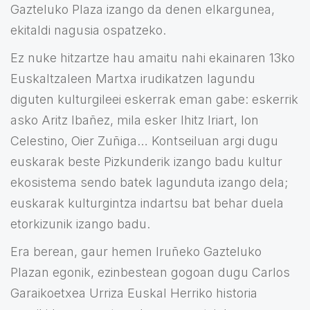
Gazteluko Plaza izango da denen elkargunea,
ekitaldi nagusia ospatzeko.
Ez nuke hitzartze hau amaitu nahi ekainaren 13ko
Euskaltzaleen Martxa irudikatzen lagundu
diguten kulturgileei eskerrak eman gabe: eskerrik
asko Aritz Ibañez, mila esker Ihitz Iriart, Ion
Celestino, Oier Zuñiga… Kontseiluan argi dugu
euskarak beste Pizkunderik izango badu kultur
ekosistema sendo batek lagunduta izango dela;
euskarak kulturgintza indartsu bat behar duela
etorkizunik izango badu.
Era berean, gaur hemen Iruñeko Gazteluko
Plazan egonik, ezinbestean gogoan dugu Carlos
Garaikoetxea Urriza Euskal Herriko historia