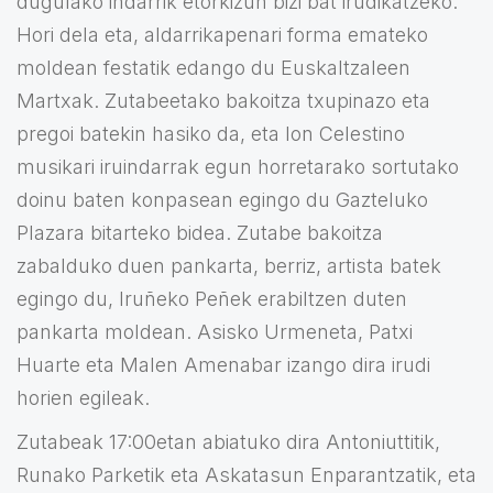
dugulako indarrik etorkizun bizi bat irudikatzeko.
Hori dela eta, aldarrikapenari forma emateko
moldean festatik edango du Euskaltzaleen
Martxak. Zutabeetako bakoitza txupinazo eta
pregoi batekin hasiko da, eta Ion Celestino
musikari iruindarrak egun horretarako sortutako
doinu baten konpasean egingo du Gazteluko
Plazara bitarteko bidea. Zutabe bakoitza
zabalduko duen pankarta, berriz, artista batek
egingo du, Iruñeko Peñek erabiltzen duten
pankarta moldean. Asisko Urmeneta, Patxi
Huarte eta Malen Amenabar izango dira irudi
horien egileak.
Zutabeak 17:00etan abiatuko dira Antoniuttitik,
Runako Parketik eta Askatasun Enparantzatik, eta