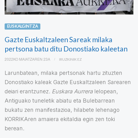
EUSKALGINTZA
Gazte Euskaltzaleen Sareak milaka
pertsona batu ditu Donostiako kaleetan
2022KO MAIATZAREN 23A
IRUZKINIK EZ
Larunbatean, milaka pertsonak hartu zituzten
Donostiako kaleak Gazte Euskaltzaleen Sarearen
deiari erantzunez.
Euskara Aurrera
lelopean,
Antiguako tuneletik abiatu eta Bulebarrean
bukatu zen manifestazioa, hilabete lehenago
KORRIKAren amaiera ekitaldia egin zen toki
berean.