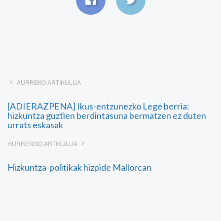
AURREKO ARTIKULUA
[ADIERAZPENA] Ikus-entzunezko Lege berria:
hizkuntza guztien berdintasuna bermatzen ez duten
urrats eskasak
HURRENGO ARTIKULUA
Hizkuntza-politikak hizpide Mallorcan