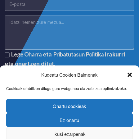
Lege Oharra
Pribatutasun Politika
eta
irakurri
eta onartzen ditut.
Kudeatu Cookien Baimenak
Cookieak erabiltzen ditugu gure webgunea eta zerbitzua optimizatzeko.
Onartu cookieak
Ez onartu
Lege oharra
|
Aviso legal
|
Mention légale
|
Legal notice
Pribatutasun politika
|
Política de privacidad
|
Politique de
Ikusi ezarpenak
confidentialité
|
Privacy policy
Cookien politika
|
Política de cookies
|
Politique de cookies
|