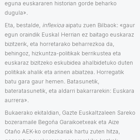
eguna euskararen historian gorde beharko
dugula».
Eta, bestalde,
inflexioa
aipatu zuen Bilbaok: «gaur
egun oraindik Euskal Herrian ez baitago euskaraz
bizitzerik, eta horretarako beharrezkoa da,
behingoz, hizkuntza-politikak berrikustea eta
euskaraz bizitzeko eskubidea ahalbidetuko duten
politikak ahalik eta arinen abiatzea. Horregatik
batu gara gaur hemen. Batasunetik,
bateratasunetik, eta aldarri bakarrarekin: Euskara
aurrera».
Bukaerako ekitaldian, Gazte Euskaltzaleen Sareko
bozeramaile Begoña Garaikoetxeak eta Aize
Otaño AEK-ko ordezkariak hartu zuten hitza,