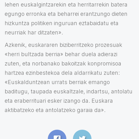
lehen euskalgintzarekin eta herritarrekin batera
egungo erronka eta beharrei erantzungo dieten
hizkuntza politiken inguruan eztabaidatu eta
neurriak har ditzaten».
Azkenik, euskararen biziberritzeko prozesuak
«herri bultzada berria» behar duela adierazi
zuten, eta norbanako bakoitzak konpromisoa
hartzea ezinbestekoa dela aldarrikatu zuten:
«Euskalduntzean urrats berriak emango
baditugu, taupada euskaltzale, indartsu, antolatu
eta eraberrituari esker izango da. Euskara
aktibatzeko eta antolatzeko garaia da».