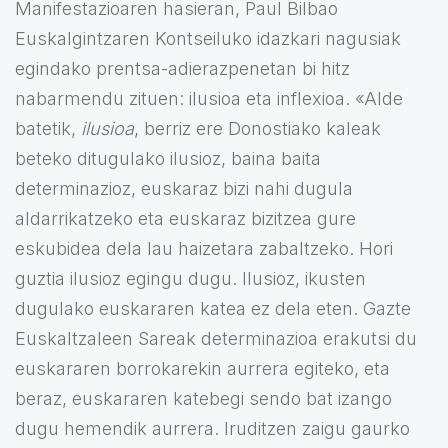
Manifestazioaren hasieran, Paul Bilbao
Euskalgintzaren Kontseiluko idazkari nagusiak
egindako prentsa-adierazpenetan bi hitz
nabarmendu zituen: ilusioa eta inflexioa. «Alde
batetik,
ilusioa
, berriz ere Donostiako kaleak
beteko ditugulako ilusioz, baina baita
determinazioz, euskaraz bizi nahi dugula
aldarrikatzeko eta euskaraz bizitzea gure
eskubidea dela lau haizetara zabaltzeko. Hori
guztia ilusioz egingu dugu. Ilusioz, ikusten
dugulako euskararen katea ez dela eten. Gazte
Euskaltzaleen Sareak determinazioa erakutsi du
euskararen borrokarekin aurrera egiteko, eta
beraz, euskararen katebegi sendo bat izango
dugu hemendik aurrera. Iruditzen zaigu gaurko