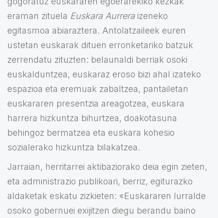
gogoratuz euskararen egoerarekiko kezkak
eraman zituela
Euskara Aurrera
izeneko
egitasmoa abiaraztera. Antolatzaileek euren
ustetan euskarak dituen erronketariko batzuk
zerrendatu zituzten: belaunaldi berriak osoki
euskalduntzea, euskaraz eroso bizi ahal izateko
espazioa eta eremuak zabaltzea, pantailetan
euskararen presentzia areagotzea, euskara
harrera hizkuntza bihurtzea, doakotasuna
behingoz bermatzea eta euskara kohesio
sozialerako hizkuntza bilakatzea.
Jarraian, herritarrei aktibaziorako deia egin zieten,
eta administrazio publikoari, berriz, egiturazko
aldaketak eskatu zizkieten: «Euskararen lurralde
osoko gobernuei exijitzen diegu berandu baino