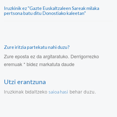
Iruzkinik ez "Gazte Euskaltzaleen Sareak milaka
pertsona batu ditu Donostiako kaleetan"
Zure iritzia partekatu nahi duzu?
Zure eposta ez da argitaratuko. Derrigorrezko
eremuak * bidez markatuta daude
Utzi erantzuna
saioa hasi
Iruzkinak bidaltzeko
behar duzu.