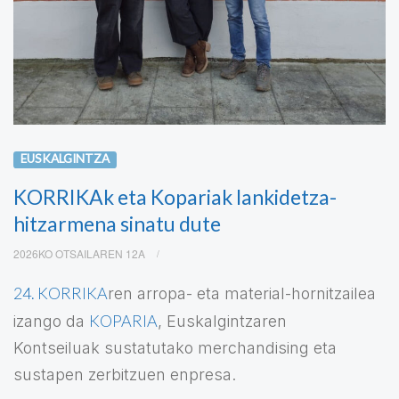
EUSKALGINTZA
KORRIKAk eta Kopariak lankidetza-
hitzarmena sinatu dute
2026KO OTSAILAREN 12A
24. KORRIKA
ren arropa- eta material-hornitzailea
KOPARIA
izango da
, Euskalgintzaren
Kontseiluak sustatutako merchandising eta
sustapen zerbitzuen enpresa.