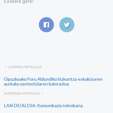
Euskara gara!
AURREKO ARTIKULUA
Gipuzkoako Foru Aldundiko hizkuntza-eskakizunen
aurkako sententziaren balorazioa
HURRENGO ARTIKULUA
LAN DEIALDIA: Komunikazio teknikaria