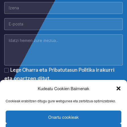
Lege Oharra
Pribatutasun Politika
eta
irakurri
eta onartzen ditut.
Kudeatu Cookien Baimenak
Cookieak erabiltzen ditugu gure webgunea eta zerbitzua optimizatzeko.
Onartu cookieak