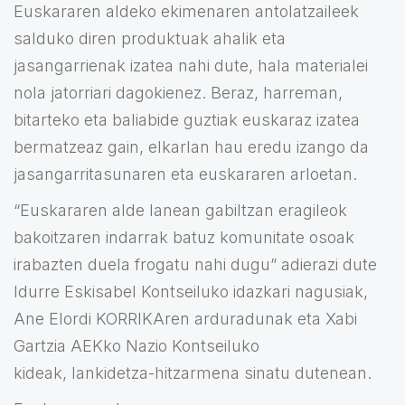
Euskararen aldeko ekimenaren antolatzaileek
salduko diren produktuak ahalik eta
jasangarrienak izatea nahi dute, hala materialei
nola jatorriari dagokienez. Beraz, harreman,
bitarteko eta baliabide guztiak euskaraz izatea
bermatzeaz gain, elkarlan hau eredu izango da
jasangarritasunaren eta euskararen arloetan.
“Euskararen alde lanean gabiltzan eragileok
bakoitzaren indarrak batuz komunitate osoak
irabazten duela frogatu nahi dugu” adierazi dute
Idurre Eskisabel Kontseiluko idazkari nagusiak,
Ane Elordi KORRIKAren arduradunak eta Xabi
Gartzia AEKko Nazio Kontseiluko
kideak, lankidetza-hitzarmena sinatu dutenean.