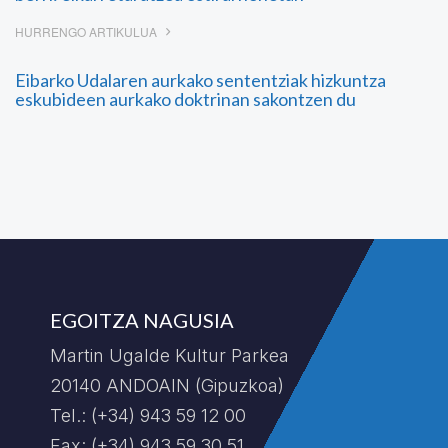
HURRENGO ARTIKULUA
Eibarko Udalaren aurkako sententziak hizkuntza
eskubideen aurkako doktrinan sakontzen du
EGOITZA NAGUSIA
Martin Ugalde Kultur Parkea
20140 ANDOAIN (Gipuzkoa)
Tel.: (+34) 943 59 12 00
Fax: (+34) 943 59 30 51