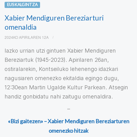
EUSKALGINTZA
Xabier Mendiguren Bereziarturi
omenaldia
2024KO APIRILAREN 12A
Iazko urrian utzi gintuen Xabier Mendiguren
Bereziartuk (1945-2023). Apirilaren 26an,
ostiralarekin, Kontseiluko lehenengo idazkari
nagusiaren omenezko ekitaldia egingo dugu,
12:30ean Martin Ugalde Kultur Parkean. Atsegin
handiz gonbidatu nahi zaitugu omenaldira.
–
«Bizi gaitezen» – Xabier Mendiguren Bereziarturen
omenezko hitzak