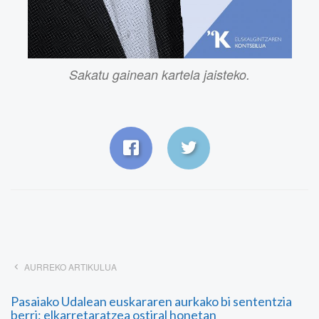
Sakatu gainean kartela jaisteko.
AURREKO ARTIKULUA
Pasaiako Udalean euskararen aurkako bi sententzia
berri: elkarretaratzea ostiral honetan