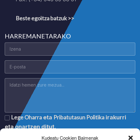
Beste egoitza batzuk >>
HARREMANETARAKO
Lege Oharra
Pribatutasun Politika
eta
irakurri
eta onartzen ditut.
Kudeatu Cookien Baimenak