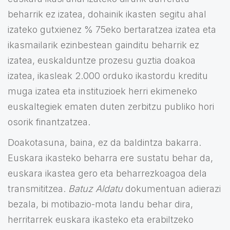
beharrik ez izatea, dohainik ikasten segitu ahal
izateko gutxienez % 75eko bertaratzea izatea eta
ikasmailarik ezinbestean gainditu beharrik ez
izatea, euskalduntze prozesu guztia doakoa
izatea, ikasleak 2.000 orduko ikastordu kreditu
muga izatea eta instituzioek herri ekimeneko
euskaltegiek ematen duten zerbitzu publiko hori
osorik finantzatzea.
Doakotasuna, baina, ez da baldintza bakarra.
Euskara ikasteko beharra ere sustatu behar da,
euskara ikastea gero eta beharrezkoagoa dela
transmititzea.
Batuz Aldatu
dokumentuan adierazi
bezala, bi motibazio-mota landu behar dira,
herritarrek euskara ikasteko eta erabiltzeko