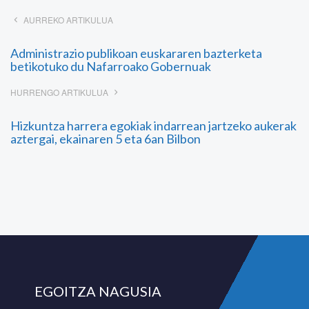
AURREKO ARTIKULUA
Administrazio publikoan euskararen bazterketa
betikotuko du Nafarroako Gobernuak
HURRENGO ARTIKULUA
Hizkuntza harrera egokiak indarrean jartzeko aukerak
aztergai, ekainaren 5 eta 6an Bilbon
EGOITZA NAGUSIA