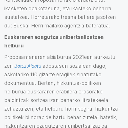
ikasketen doakotasuna, eta ikasteko beharra
sustatzea. Horretarako tresna bat ere jasotzen
du: Euskal Herri mailako agentzia bateratua.
Euskararen ezagutza unibertsalizatzea
helburu
Proposamenaren abiaburua 2021ean aurkeztu
Batuz Aldatu
zen
adostasun sozialean dago,
askotariko 110 gizarte eragilek sinatutako
dokumentua. Bertan, hizkuntza-politiken
helburua euskararen erabilera erosorako
baldintzak sortzea izan beharko litzatekeela
zehaztu zen, eta helburu horri begira, hizkuntza-
politikek bi norabide hartu behar zutela: batetik,
hizkuntzaren ezagutzaren unibertsalizazioa