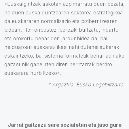
«Euskalgintzak askotan azpimarratu duen bezala,
helduen euskalduntzearen sektorea estrategikoa
da euskararen normalizazio eta biziberritzearen
bidean. Horrenbestez, bereziki bultzatu, indartu
eta orokortu behar den jardunbidea da, bai
helduaroan euskaraz ikasi nahi dutenei aukerak
eskaintzeko, bai sistema formaletik behar adinako
gaitasunik gabe irten diren herritarrak berriro
euskarara hurbiltzeko».
* Argazkia: Eusko Legebiltzarra.
Jarrai gaitzazu sare sozialetan eta jaso gure