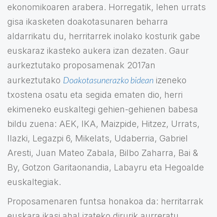
ekonomikoaren arabera. Horregatik, lehen urrats
gisa ikasketen doakotasunaren beharra
aldarrikatu du, herritarrek inolako kosturik gabe
euskaraz ikasteko aukera izan dezaten. Gaur
aurkeztutako proposamenak 2017an
Doakotasunerazko bidean
aurkeztutako
izeneko
txostena osatu eta segida ematen dio, herri
ekimeneko euskaltegi gehien-gehienen babesa
bildu zuena: AEK, IKA, Maizpide, Hitzez, Urrats,
Ilazki, Legazpi 6, Mikelats, Udaberria, Gabriel
Aresti, Juan Mateo Zabala, Bilbo Zaharra, Bai &
By, Gotzon Garitaonandia, Labayru eta Hegoalde
euskaltegiak.
Proposamenaren funtsa honakoa da: herritarrak
euskara ikasi ahal izateko dirurik aurreratu