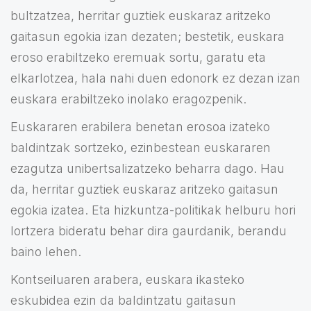
bultzatzea, herritar guztiek euskaraz aritzeko
gaitasun egokia izan dezaten; bestetik, euskara
eroso erabiltzeko eremuak sortu, garatu eta
elkarlotzea, hala nahi duen edonork ez dezan izan
euskara erabiltzeko inolako eragozpenik.
Euskararen erabilera benetan erosoa izateko
baldintzak sortzeko, ezinbestean euskararen
ezagutza unibertsalizatzeko beharra dago. Hau
da, herritar guztiek euskaraz aritzeko gaitasun
egokia izatea. Eta hizkuntza-politikak helburu hori
lortzera bideratu behar dira gaurdanik, berandu
baino lehen.
Kontseiluaren arabera, euskara ikasteko
eskubidea ezin da baldintzatu gaitasun