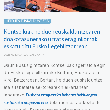
HELDUEN EUSKALDUNTZEA
Kontseiluak helduen euskalduntzearen
doakotasunerako urrats eraginkorrak
eskatu ditu Eusko Legebiltzarrean
2025KO MAIATZAREN 07A
Gaur, Euskalgintzaren Kontseiluak agerraldia egin
du Eusko Legebiltzarreko Kultura, Euskara eta
Kirol Batzordean. Bertan, helduen euskalduntze
eta alfabetatze sektorearekin elkarlanean
Euskara ezagutzeko beharra helduengan
landutako
sustatzeko proposamena
dokumentua aurkeztu du
Kontseiluak. Proposamenak bi ardatz ditu: