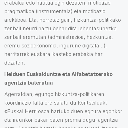
erabakia edo hautua egin dezaten: motibazio
pragmatikoa (instrumentala) eta motibazio
afektiboa. Eta, horretaz gain, hizkuntza-politikako
zenbait neurri hartu behar dira lehentasunezko
zenbait eremutan (administrazioa, hezkuntza,
eremu sozioekonomia, ingurune digitala…),
herritarrek euskara ikasteko erabakia har
dezaten.
Helduen Euskalduntze eta Alfabetatzerako
agentzia bateratua
Agerraldian, egungo hizkuntza-politikaren
koordinazio falta ere salatu du Kontseiluak:
«Euskal Herri osoa hartuko duen egitura egonkor
eta iraunkor bakar baten premia dugu: agentzia