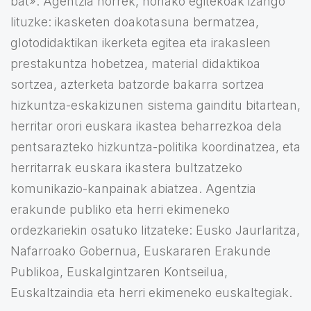
bat». Agentzia horrek, honako egitekoak izango
lituzke: ikasketen doakotasuna bermatzea,
glotodidaktikan ikerketa egitea eta irakasleen
prestakuntza hobetzea, material didaktikoa
sortzea, azterketa batzorde bakarra sortzea
hizkuntza-eskakizunen sistema gainditu bitartean,
herritar orori euskara ikastea beharrezkoa dela
pentsarazteko hizkuntza-politika koordinatzea, eta
herritarrak euskara ikastera bultzatzeko
komunikazio-kanpainak abiatzea. Agentzia
erakunde publiko eta herri ekimeneko
ordezkariekin osatuko litzateke: Eusko Jaurlaritza,
Nafarroako Gobernua, Euskararen Erakunde
Publikoa, Euskalgintzaren Kontseilua,
Euskaltzaindia eta herri ekimeneko euskaltegiak.