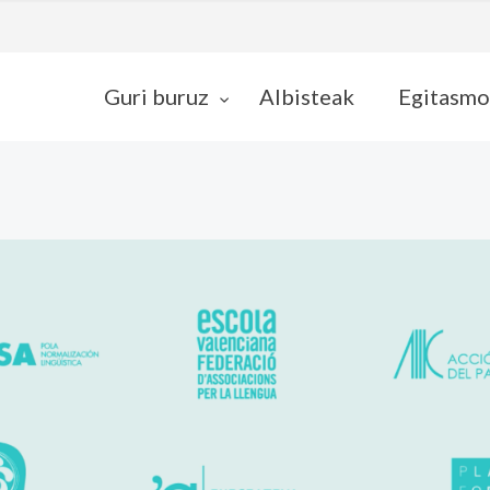
Guri buruz
Albisteak
Egitasmo