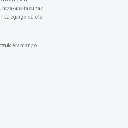
untza-aniztasunaz
hitz egingo da eta
.
tzuk
eramango