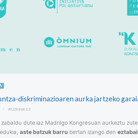
A
untza-diskriminazioaren aurka jartzeko garai
IRUZKINIK EZ
 zabaldu dute iaz Madrilgo Kongresuan aurkeztu zut
edukia,
aste batzuk barru
bertan izango den
eztabai