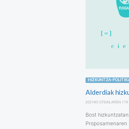
HIZKUNTZA-POLITIK
Alderdiak hizk
2021KO OTSAILAREN 17A
Bost hizkuntzatan
Proposamenaren 