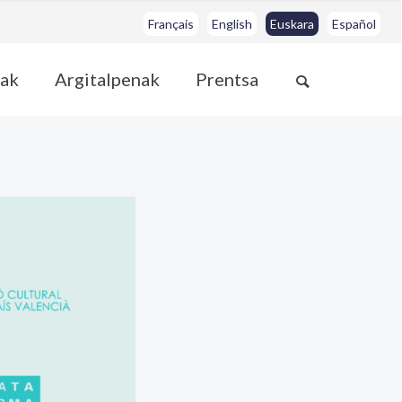
Français
English
Euskara
Español
ak
Argitalpenak
Prentsa