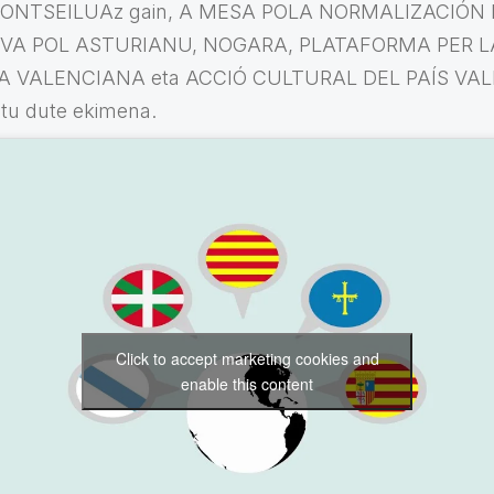
 KONTSEILUAz gain, A MESA POLA NORMALIZACIÓN 
TIVA POL ASTURIANU, NOGARA, PLATAFORMA PER 
 VALENCIANA eta ACCIÓ CULTURAL DEL PAÍS VA
tu dute ekimena.
Click to accept marketing cookies and
enable this content