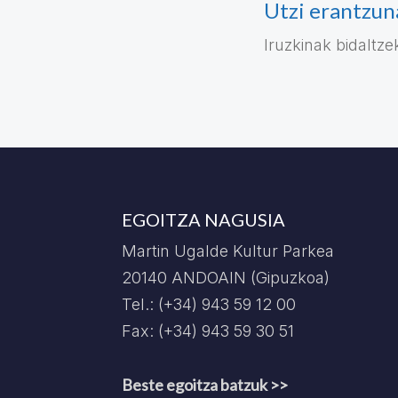
Utzi erantzun
Iruzkinak bidaltz
EGOITZA NAGUSIA
Martin Ugalde Kultur Parkea
20140 ANDOAIN (Gipuzkoa)
Tel.: (+34) 943 59 12 00
Fax: (+34) 943 59 30 51
Beste egoitza batzuk >>