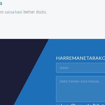
a
saioa hasi
eko
behar duzu.
HARREMANETARAK