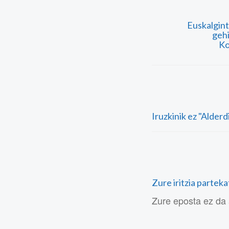
Euskalgin
gehi
Ko
Iruzkinik ez "Alder
Zure iritzia partek
Zure eposta ez da 