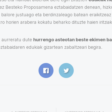
gez Besteko Proposamena eztabaidatzen denean, hizk
 balore justuago eta berdinzaleago batean eraikitzeaz 
o horien arabera kokatu beharko dituzte haien iritziak
k aurreratu dute
hurrengo asteotan beste ekimen ba
eztabaidaren edukiak gizartean zabaltzeari begira.