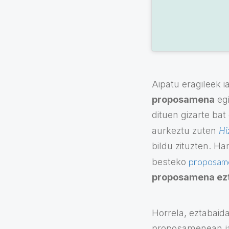
Aipatu eragileek 
proposamena
egi
dituen gizarte bat
Hi
aurkeztu zuten
bildu zituzten. H
proposame
besteko
proposamena ezt
Horrela, eztabaida
proposamenean jas