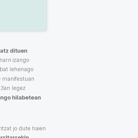
atz dituen
narri izango
e bat lehenago
a
manifestuan
 3an legez
engo hilabetean
itzat jo dute haien
rritarrekin