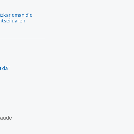
izkar eman die
ntseiluaren
u da"
daude