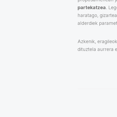
partekatzea
. Le
haratago, gizartea
alderdiek parametr
Azkenik, eragileo
dituztela aurrera 