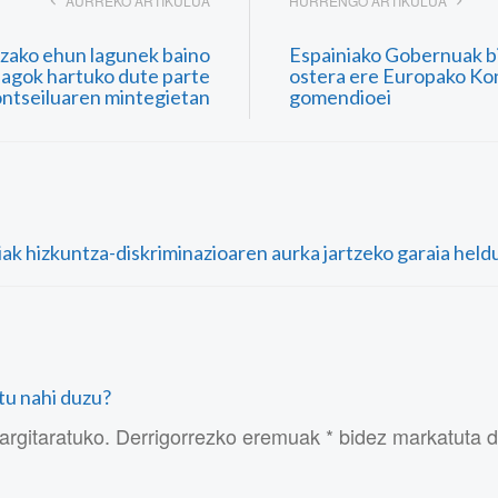
AURREKO ARTIKULUA
HURRENGO ARTIKULUA
tzako ehun lagunek baino
Espainiako Gobernuak b
agok hartuko dute parte
ostera ere Europako Ko
ntseiluaren mintegietan
gomendioei
diak hizkuntza-diskriminazioaren aurka jartzeko garaia held
atu nahi duzu?
argitaratuko. Derrigorrezko eremuak * bidez markatuta 