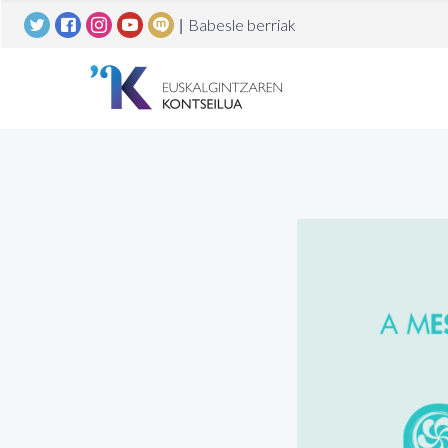
|
Babesle berriak