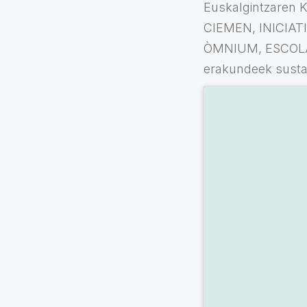
Euskalgintzaren
CIEMEN, INICIA
ÒMNIUM, ESCOLA
erakundeek susta