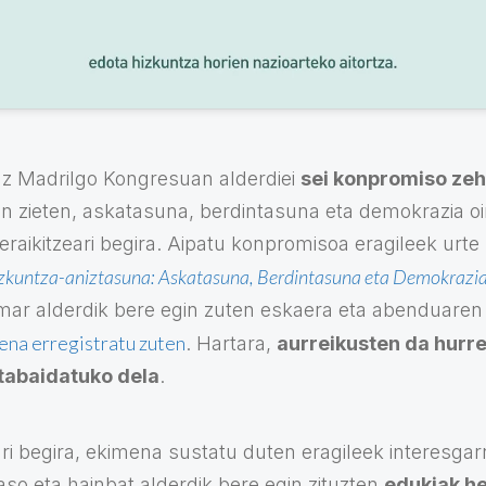
iaz Madrilgo Kongresuan alderdiei
sei konpromiso zeh
n zieten, askatasuna, berdintasuna eta demokrazia oi
 eraikitzeari begira. Aipatu konpromisoa eragileek urt
zkuntza-aniztasuna: Askatasuna, Berdintasuna eta Demokrazi
amar alderdik bere egin zuten eskaera eta abenduaren
na erregistratu zuten
. Hartara,
aurreikusten da hurr
abaidatuko dela
.
ri begira, ekimena sustatu duten eragileek interesgarr
o eta hainbat alderdik bere egin zituzten
edukiak he