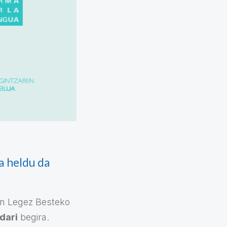
a heldu da
en Legez Besteko
dari
begira.