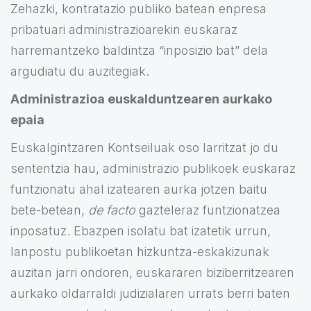
Zehazki, kontratazio publiko batean enpresa
pribatuari administrazioarekin euskaraz
harremantzeko baldintza “inposizio bat” dela
argudiatu du auzitegiak.
Administrazioa euskalduntzearen aurkako
epaia
Euskalgintzaren Kontseiluak oso larritzat jo du
sententzia hau, administrazio publikoek euskaraz
funtzionatu ahal izatearen aurka jotzen baitu
bete-betean,
de facto
gazteleraz funtzionatzea
inposatuz. Ebazpen isolatu bat izatetik urrun,
lanpostu publikoetan hizkuntza-eskakizunak
auzitan jarri ondoren, euskararen biziberritzearen
aurkako oldarraldi judizialaren urrats berri baten