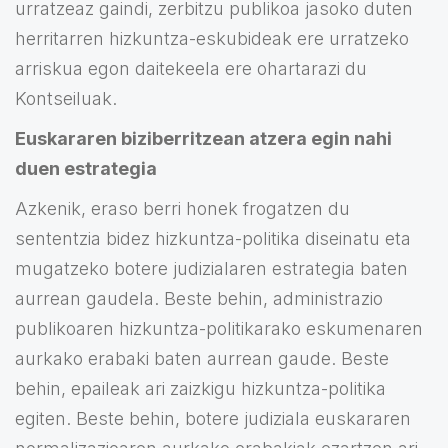
urratzeaz gaindi, zerbitzu publikoa jasoko duten
herritarren hizkuntza-eskubideak ere urratzeko
arriskua egon daitekeela ere ohartarazi du
Kontseiluak.
Euskararen biziberritzean atzera egin nahi
duen estrategia
Azkenik, eraso berri honek frogatzen du
sententzia bidez hizkuntza-politika diseinatu eta
mugatzeko botere judizialaren estrategia baten
aurrean gaudela. Beste behin, administrazio
publikoaren hizkuntza-politikarako eskumenaren
aurkako erabaki baten aurrean gaude. Beste
behin, epaileak ari zaizkigu hizkuntza-politika
egiten. Beste behin, botere judiziala euskararen