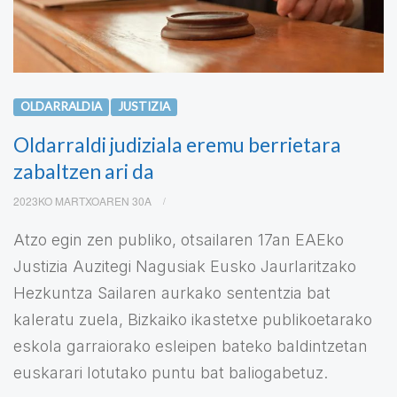
OLDARRALDIA
JUSTIZIA
Oldarraldi judiziala eremu berrietara
zabaltzen ari da
2023KO MARTXOAREN 30A
Atzo egin zen publiko, otsailaren 17an EAEko
Justizia Auzitegi Nagusiak Eusko Jaurlaritzako
Hezkuntza Sailaren aurkako sententzia bat
kaleratu zuela, Bizkaiko ikastetxe publikoetarako
eskola garraiorako esleipen bateko baldintzetan
euskarari lotutako puntu bat baliogabetuz.