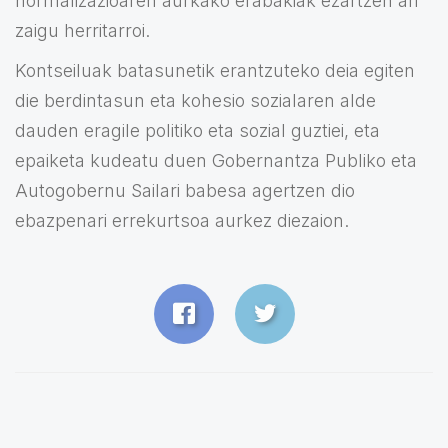
normalizazioaren aurkako erabakiak ezartzen ari
zaigu herritarroi.
Kontseiluak batasunetik erantzuteko deia egiten
die berdintasun eta kohesio sozialaren alde
dauden eragile politiko eta sozial guztiei, eta
epaiketa kudeatu duen Gobernantza Publiko eta
Autogobernu Sailari babesa agertzen dio
ebazpenari errekurtsoa aurkez diezaion.