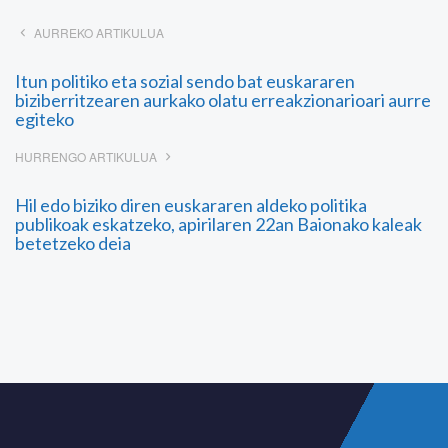
AURREKO ARTIKULUA
Itun politiko eta sozial sendo bat euskararen
biziberritzearen aurkako olatu erreakzionarioari aurre
egiteko
HURRENGO ARTIKULUA
Hil edo biziko diren euskararen aldeko politika
publikoak eskatzeko, apirilaren 22an Baionako kaleak
betetzeko deia