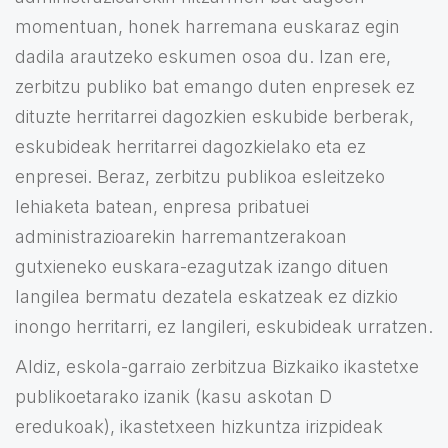
momentuan, honek harremana euskaraz egin
dadila arautzeko eskumen osoa du. Izan ere,
zerbitzu publiko bat emango duten enpresek ez
dituzte herritarrei dagozkien eskubide berberak,
eskubideak herritarrei dagozkielako eta ez
enpresei. Beraz, zerbitzu publikoa esleitzeko
lehiaketa batean, enpresa pribatuei
administrazioarekin harremantzerakoan
gutxieneko euskara-ezagutzak izango dituen
langilea bermatu dezatela eskatzeak ez dizkio
inongo herritarri, ez langileri, eskubideak urratzen.
Aldiz, eskola-garraio zerbitzua Bizkaiko ikastetxe
publikoetarako izanik (kasu askotan D
eredukoak), ikastetxeen hizkuntza irizpideak