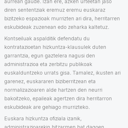
aurrean gaude. Izan ere, azken urteetan jaso
diren sententziak eremuz eremu euskaraz
bizitzeko espazioak murrizten ari dira, herritarren
eskubideak zuzenean edo zeharka kaltetuz.
Kontseiluak aspalditik defendatu du
kontratazioetan hizkuntza-klausulek duten
garrantzia, egun gaztelera nagusi den
administrazioa eta zerbitzu publikoak
euskalduntzeko urrats gisa. Tamalez, ikusten ari
garenez, euskararen biziberritzean eta
normalizazioaren alde hartzen den neurri
bakoitzeko, epaileak agertzen dira herritarron
eskubideak are gehiago murrizteko.
Euskara hizkuntza ofiziala izanik,
administrazioarekin hitzarmen bat dagoen