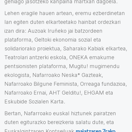
gehiago jasotzeko kanpaina martxan dagoela.
Lehen eragile hauen artean, eremu ezberdinetan
lan egiten duten elkarteetako hainbat ordezkari
izan dira: Auzoak Iruñeko jai batzordeen
plataforma, Geltoki ekonomia sozial eta
solidariorako proiektua, Saharako Kabiak elkartea,
Teatrolari antzerki eskola, ONEKA emakume
pentsionisten plataforma, Mugitu! mugimendu
ekologista, Nafarroako Neska* Gazteak,
Nafarroako Bilgune Feminista, Orreaga fundazioa,
Nafarroako Ernai, AHT Gelditu!, EHGAM eta
Eskubide Sozialen Karta.
Bertan, Nafarroako euskal hiztunek pairatzen
duten egiturazko bereizkeria salatu dute, eta
maiatzaren 7rako
Euskalgintzaren Kontseiluak