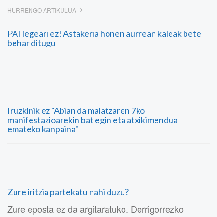
HURRENGO ARTIKULUA
PAI legeari ez! Astakeria honen aurrean kaleak bete
behar ditugu
Iruzkinik ez "Abian da maiatzaren 7ko
manifestazioarekin bat egin eta atxikimendua
emateko kanpaina"
Zure iritzia partekatu nahi duzu?
Zure eposta ez da argitaratuko. Derrigorrezko