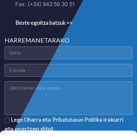
Fax: (+34) 943 59 30 51
Beste egoitza batzuk >>
HARREMANETARAKO
Lege Oharra
Pribatutasun Politika
eta
irakurri
eta onartzen ditut.