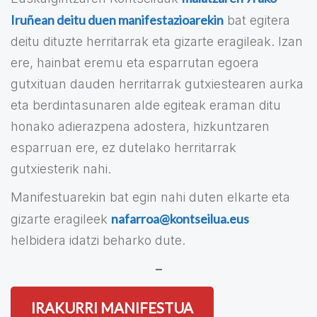
Iruñean deitu duen manifestazioarekin
bat egitera
deitu dituzte herritarrak eta gizarte eragileak. Izan
ere, hainbat eremu eta esparrutan egoera
gutxituan dauden herritarrak gutxiestearen aurka
eta berdintasunaren alde egiteak eraman ditu
honako adierazpena adostera, hizkuntzaren
esparruan ere, ez dutelako herritarrak
gutxiesterik nahi.
Manifestuarekin bat egin nahi duten elkarte eta
nafarroa@kontseilua.eus
gizarte eragileek
helbidera idatzi beharko dute.
–
IRAKURRI MANIFESTUA