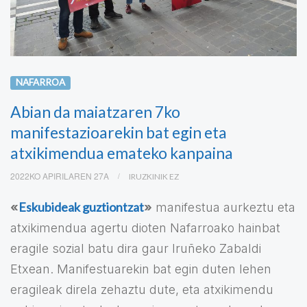
NAFARROA
Abian da maiatzaren 7ko
manifestazioarekin bat egin eta
atxikimendua emateko kanpaina
2022KO APIRILAREN 27A
IRUZKINIK EZ
Eskubideak guztiontzat
«
»
manifestua aurkeztu eta
atxikimendua agertu dioten Nafarroako hainbat
eragile sozial batu dira gaur Iruñeko Zabaldi
Etxean. Manifestuarekin bat egin duten lehen
eragileak direla zehaztu dute, eta atxikimendu