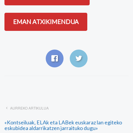
EMAN ATXIKIMENDUA
AURREKO ARTIKULUA
«Kontseiluak, ELAk eta LABek euskaraz lan egiteko
eskubidea aldarrikatzen jarraituko dugu»