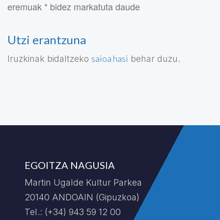
eremuak * bidez markatuta daude
Utzi erantzuna
saioa hasi
Iruzkinak bidaltzeko
behar duzu.
EGOITZA NAGUSIA
Martin Ugalde Kultur Parkea
20140 ANDOAIN (Gipuzkoa)
Tel.: (+34) 943 59 12 00