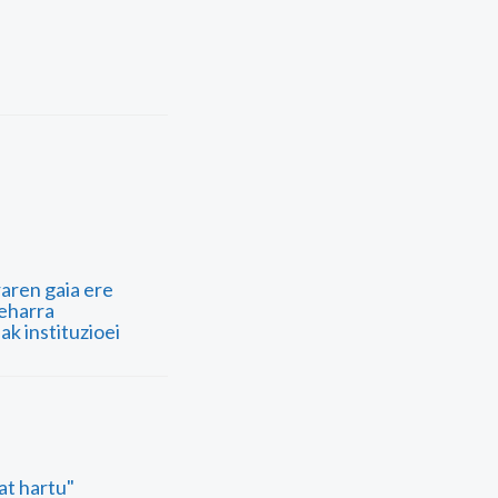
raren gaia ere
eharra
ak instituzioei
at hartu"