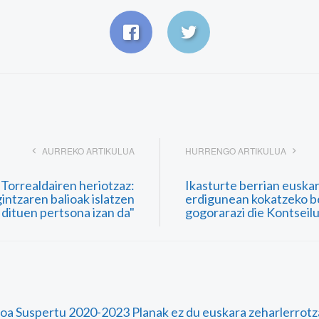
AURREKO ARTIKULUA
HURRENGO ARTIKULUA
Torrealdairen heriotzaz:
Ikasturte berrian euska
intzaren balioak islatzen
erdigunean kokatzeko b
dituen pertsona izan da"
gogorarazi die Kontseilu
roa Suspertu 2020-2023 Planak ez du euskara zeharlerrotz