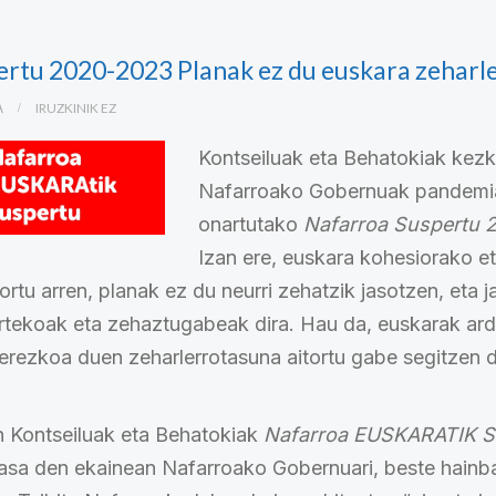
rtu 2020-2023 Planak ez du euskara zeharle
A
IRUZKINIK EZ
Kontseiluak eta Behatokiak kezk
Nafarroako Gobernuak pandemiar
onartutako
Nafarroa Suspertu 
Izan ere, euskara kohesiorako e
ortu arren, planak ez du neurri zehatzik jasotzen, eta 
artekoak eta zehaztugabeak dira. Hau da, euskarak ar
 berezkoa duen zeharlerrotasuna aitortu gabe segitzen
 Kontseiluak eta Behatokiak
Nafarroa EUSKARATIK S
pasa den ekainean Nafarroako Gobernuari, beste hainb