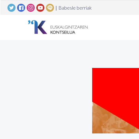
|
Babesle berriak