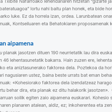
ia Txibite Nafarroako lehendariaren hitzetan “gizarte j
bateratuagoa” lortu nahi baitu plan honek, eta bide ho
arko luke. Ez da horrela izan, ordea. Larunbatean ona
nuak, Kontseiluaren eta Behatokiaren proposamenak k
an aipamena
u
planak jasotzen dituen 190 neurrietatik lau dira euska
n 46 lehentasunetatik bakarra
. Hain zuzen ere, lehent
ko eta aniztasunerako faktorea dela. Poztekoa da hori
ari nagusiaren ustez, baina beste urrats bat eman beha
uak: «Kohesiorako faktorea dela izendatzeaz harago 
rtu behar dira, eta planak ez ditu halakorik jasotzen».
arruan soilik egiten zaio aipamena euskarari. Kohesio 
naren planaren atalean, aldiz, ez; inkoherentea eta z