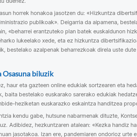
tu duenez.
tasun horrek honakoa jasotzen du: «Hizkuntza dibertsi
dministrazio publikoak». Deigarria da aipamena, bestela
in, «beharrei erantzuteko plan batek euskaldunon hiz
harko lukeelako xede, eta ez hizkuntza dibertsifikazio
ik, bestelako azalpenak beharrezkoak direla uste dute
 Osasuna biluzik
z, haur eta gazteen online edukiak sortzearen eta he
k, baita bestelako euskarako sarerako edukiak hedatz
anbide-heziketan euskarazko eskaintza handitzea prop
antzia kendu gabe, hutsune nabarmenak dituzte, Kontse
uz. Adibidez, hezkuntzaren atalean: «Kezka handiz ha
uan jasotakoa. Izan ere, pandemiaren ondorioz urte e