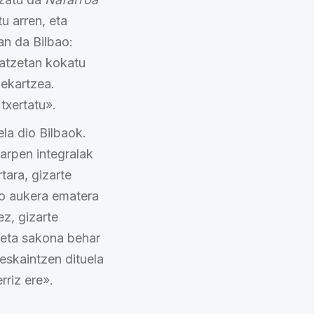
u arren, eta
an da Bilbao:
datzetan kokatu
 ekartzea.
txertatu».
la dio Bilbaok.
arpen integralak
tara, gizarte
ko aukera ematera
z, gizarte
keta sakona behar
 eskaintzen dituela
rriz ere».