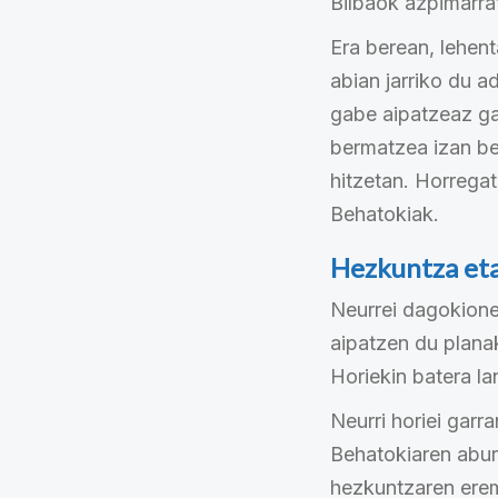
Bilbaok azpimarra
Era berean, lehen
abian jarriko du a
gabe aipatzeaz ga
bermatzea izan be
hitzetan. Horregat
Behatokiak.
Hezkuntza eta
Neurrei dagokione
aipatzen du plana
Horiekin batera l
Neurri horiei garr
Behatokiaren abur
hezkuntzaren erem