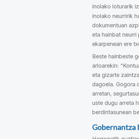
inolako loturarik 
inolako neurririk 
dokumentuan azpim
eta hainbat neurri
ekarpenean ere txe
Beste hainbeste g
arloarekin: “Kont
eta gizarte zaint
dagoela. Gogora 
arretan, segurtas
uste dugu arreta h
berdintasunean be
Gobernantza 
Horregatik guztia