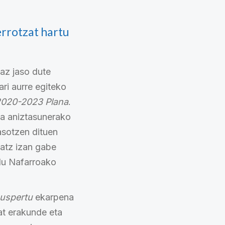
rrotzat hartu
az jaso dute
i aurre egiteko
2020-2023 Plana
.
ta aniztasunerako
jasotzen dituen
datz izan gabe
 du Nafarroako
uspertu
ekarpena
at erakunde eta