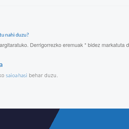
atu nahi duzu?
argitaratuko. Derrigorrezko eremuak * bidez markatuta 
a
saioa hasi
eko
behar duzu.