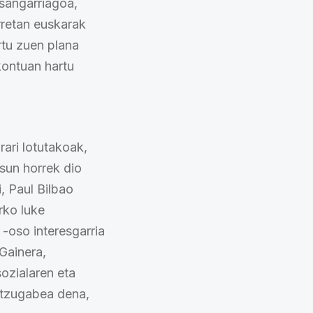
asangarriagoa,
rretan euskarak
rtu zuen plana
ontuan hartu
rari lotutakoak,
asun horrek dio
, Paul Bilbao
rko luke
-oso interesgarria
 Gainera,
sozialaren eta
entzugabea dena,