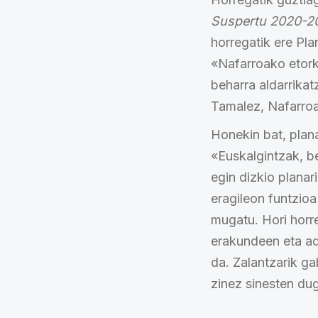
Suspertu 2020-2
horregatik ere Pl
«Nafarroako etork
beharra aldarrika
Tamalez, Nafarroa 
Honekin bat, plan
«Euskalgintzak, b
egin dizkio planar
eragileon funtzio
mugatu. Hori horr
erakundeen eta ad
da. Zalantzarik ga
zinez sinesten dug