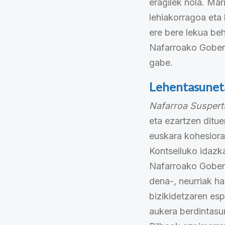
eragilek nola. Mar
lehiakorragoa eta 
ere bere lekua beh
Nafarroako Gober
gabe.
Lehentasunet
Nafarroa Suspert
eta ezartzen ditue
euskara kohesiora
Kontseiluko idazk
Nafarroako Gobern
dena-, neurriak ha
bizikidetzaren esp
aukera berdintasu