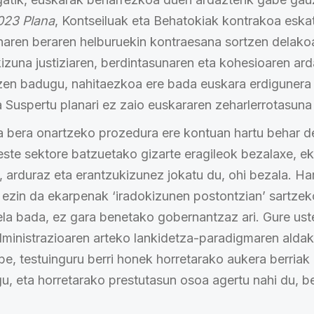
023 Plana
, Kontseiluak eta Behatokiak kontrakoa eskat
anaren beraren helburuekin kontraesana sortzen delako
izuna justiziaren, berdintasunaren eta kohesioaren ar
tzen badugu, nahitaezkoa ere bada euskara erdigunera
Suspertu planari ez zaio euskararen zeharlerrotasuna 
a bera onartzeko prozedura ere kontuan hartu behar de
este sektore batzuetako gizarte eragileok bezalaxe, ek
i, arduraz eta erantzukizunez jokatu du, ohi bezala. Har
a ezin da ekarpenak ‘iradokizunen postontzian’ sartze
ela bada, ez gara benetako gobernantzaz ari. Gure uste
ministrazioaren arteko lankidetza-paradigmaren alda
be, testuinguru berri honek horretarako aukera berriak
u, eta horretarako prestutasun osoa agertu nahi du, be