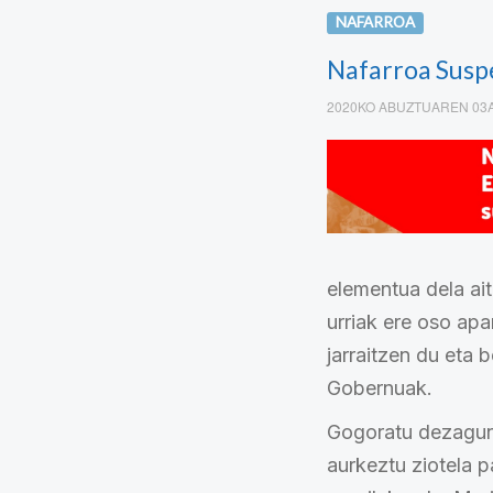
NAFARROA
Nafarroa Suspe
2020KO ABUZTUAREN 03
elementua dela ait
urriak ere oso ap
jarraitzen du eta
Gobernuak.
Gogoratu dezagun
aurkeztu ziotela 