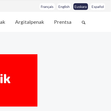
Français
English
Euskara
Español
ak
Argitalpenak
Prentsa