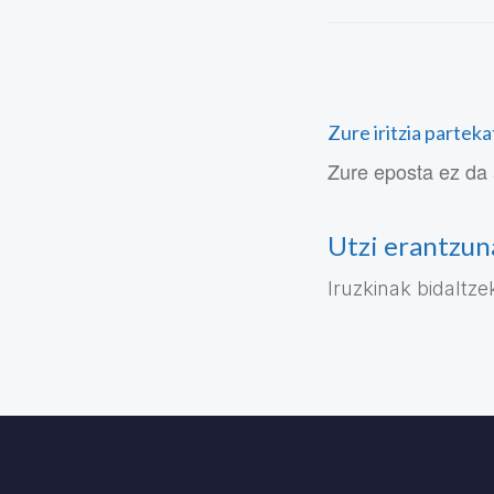
Zure iritzia partek
Zure eposta ez da 
Utzi erantzun
Iruzkinak bidaltz