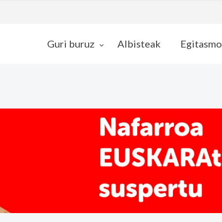
Guri buruz
Albisteak
Egitasmo