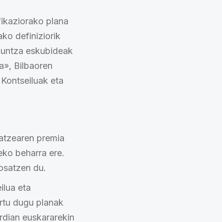
fikaziorako plana
ko definiziorik
kuntza eskubideak
a», Bilbaoren
 Kontseiluak eta
datzearen premia
eko beharra ere.
osatzen du.
ilua eta
rtu dugu planak
rdian euskararekin