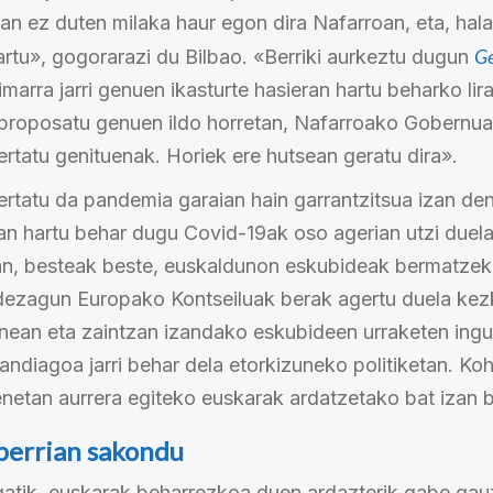
izan ez duten milaka haur egon dira Nafarroan, eta, hala
Ge
hartu», gogorarazi du Bilbao. «Berriki aurkeztu dugun
arra jarri genuen ikasturte hasieran hartu beharko lir
 proposatu genuen ildo horretan, Nafarroako Gobernuar
rtatu genituenak. Horiek ere hutsean geratu dira».
ertatu da pandemia garaian hain garrantzitsua izan de
uan hartu behar dugu Covid-19ak oso agerian utzi duel
zan, besteak beste, euskaldunon eskubideak bermatzek
dezagun Europako Kontseiluak berak agertu duela kez
unean eta zaintzan izandako eskubideen urraketen ingur
andiagoa jarri behar dela etorkizuneko politiketan. Ko
netan aurrera egiteko euskarak ardatzetako bat izan 
berrian sakondu
gatik, euskarak beharrezkoa duen ardazterik gabe ga