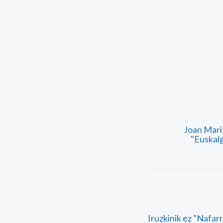
Joan Mari 
"Euskalg
Iruzkinik ez "Nafar