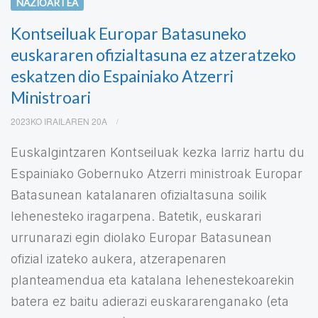
NAZIOARTEA
Kontseiluak Europar Batasuneko
euskararen ofizialtasuna ez atzeratzeko
eskatzen dio Espainiako Atzerri
Ministroari
2023KO IRAILAREN 20A
Euskalgintzaren Kontseiluak kezka larriz hartu du
Espainiako Gobernuko Atzerri ministroak Europar
Batasunean katalanaren ofizialtasuna soilik
lehenesteko iragarpena. Batetik, euskarari
urrunarazi egin diolako Europar Batasunean
ofizial izateko aukera, atzerapenaren
planteamendua eta katalana lehenestekoarekin
batera ez baitu adierazi euskararenganako (eta