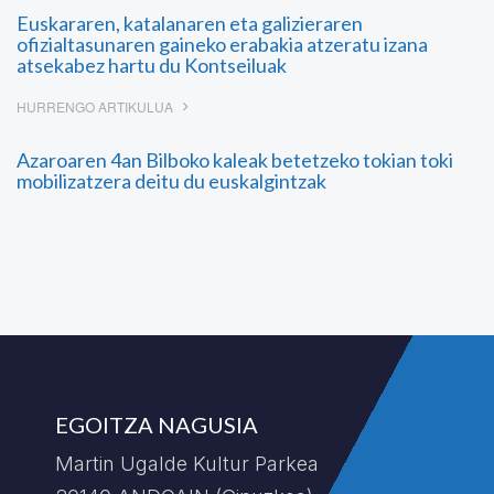
Euskararen, katalanaren eta galizieraren
ofizialtasunaren gaineko erabakia atzeratu izana
atsekabez hartu du Kontseiluak
HURRENGO ARTIKULUA
Azaroaren 4an Bilboko kaleak betetzeko tokian toki
mobilizatzera deitu du euskalgintzak
EGOITZA NAGUSIA
Martin Ugalde Kultur Parkea