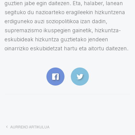
guztien jabe egin daitezen. Eta, halaber, lanean
segituko du nazioarteko eragileekin hizkuntzena
erdiguneko auzi soziopolitikoa izan dadin,
supremazismo ikuspegien gainetik, hizkuntza-
eskubideak hizkuntza guztietako jendeen
oinarrizko eskubidetzat hartu eta aitortu daitezen.
AURREKO ARTIKULUA