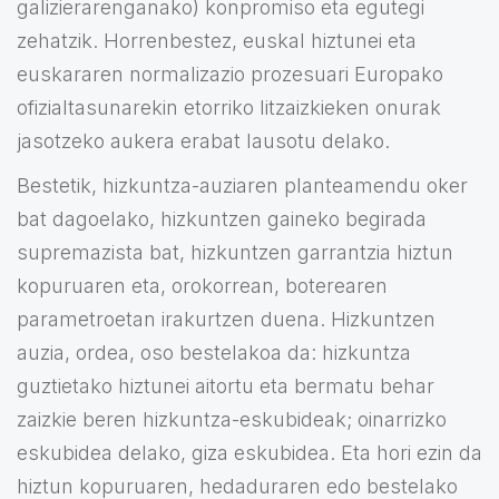
galizierarenganako) konpromiso eta egutegi
zehatzik. Horrenbestez, euskal hiztunei eta
euskararen normalizazio prozesuari Europako
ofizialtasunarekin etorriko litzaizkieken onurak
jasotzeko aukera erabat lausotu delako.
Bestetik, hizkuntza-auziaren planteamendu oker
bat dagoelako, hizkuntzen gaineko begirada
supremazista bat, hizkuntzen garrantzia hiztun
kopuruaren eta, orokorrean, boterearen
parametroetan irakurtzen duena. Hizkuntzen
auzia, ordea, oso bestelakoa da: hizkuntza
guztietako hiztunei aitortu eta bermatu behar
zaizkie beren hizkuntza-eskubideak; oinarrizko
eskubidea delako, giza eskubidea. Eta hori ezin da
hiztun kopuruaren, hedaduraren edo bestelako