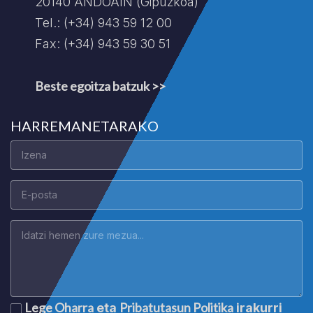
20140 ANDOAIN (Gipuzkoa)
Tel.: (+34) 943 59 12 00
Fax: (+34) 943 59 30 51
Beste egoitza batzuk >>
HARREMANETARAKO
Lege Oharra
Pribatutasun Politika
eta
irakurri