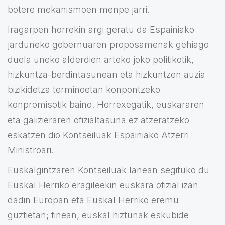
botere mekanismoen menpe jarri.
Iragarpen horrekin argi geratu da Espainiako
jarduneko gobernuaren proposamenak gehiago
duela uneko alderdien arteko joko politikotik,
hizkuntza-berdintasunean eta hizkuntzen auzia
bizikidetza terminoetan konpontzeko
konpromisotik baino. Horrexegatik, euskararen
eta galizieraren ofizialtasuna ez atzeratzeko
eskatzen dio Kontseiluak Espainiako Atzerri
Ministroari.
Euskalgintzaren Kontseiluak lanean segituko du
Euskal Herriko eragileekin euskara ofizial izan
dadin Europan eta Euskal Herriko eremu
guztietan; finean, euskal hiztunak eskubide