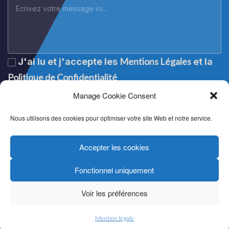
Mentions Légales
J'ai lu et j'accepte les
et la
Politique de Confidentialité
Manage Cookie Consent
Nous utilisons des cookies pour optimiser votre site Web et notre service.
Accepter les cookies
Fonctionnel uniquement
Lege oharra
|
Aviso legal
|
Mention légale
|
Legal notice
Pribatutasun politika
|
Política de privacidad
|
Politique de
Voir les préférences
confidentialité
|
Privacy policy
Cookien politika
|
Política de cookies
|
Politique de cookies
|
Cookie policy
Mention légale