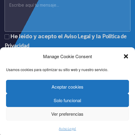
Aviso Legal
Política de
He leído y acepto el
y la
Privacidad
Manage Cookie Consent
Usamos cookies para optimizar su sitio web y nuestro servicio.
Aceptar cookies
Solo funcional
Lege oharra
|
Aviso legal
|
Mention légale
|
Legal notice
Pribatutasun politika
|
Política de privacidad
|
Politique de
Ver preferencias
confidentialité
|
Privacy policy
Cookien politika
|
Política de cookies
|
Politique de cookies
|
Cookie policy
Aviso Legal