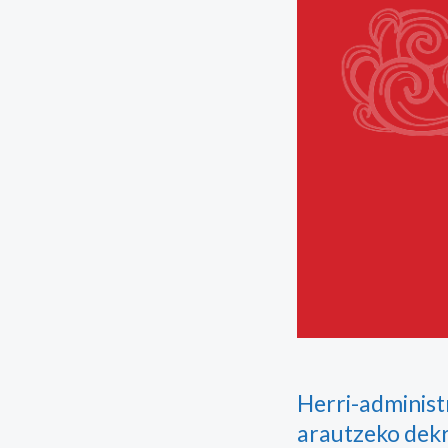
Herri-administ
arautzeko dek