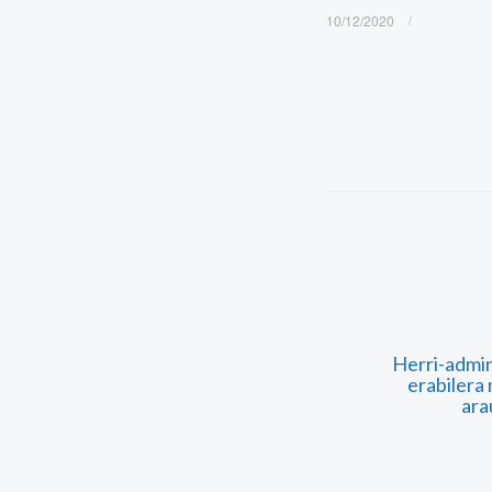
10/12/2020
Herri-admin
erabilera
ara