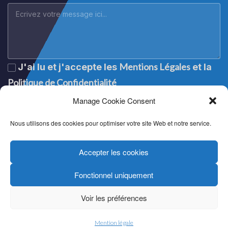
Mentions Légales
J'ai lu et j'accepte les
et la
Politique de Confidentialité
Manage Cookie Consent
Nous utilisons des cookies pour optimiser votre site Web et notre service.
Accepter les cookies
Fonctionnel uniquement
Lege oharra
|
Aviso legal
|
Mention légale
|
Legal notice
Pribatutasun politika
|
Política de privacidad
|
Politique de
Voir les préférences
confidentialité
|
Privacy policy
Cookien politika
|
Política de cookies
|
Politique de cookies
|
Cookie policy
Mention légale