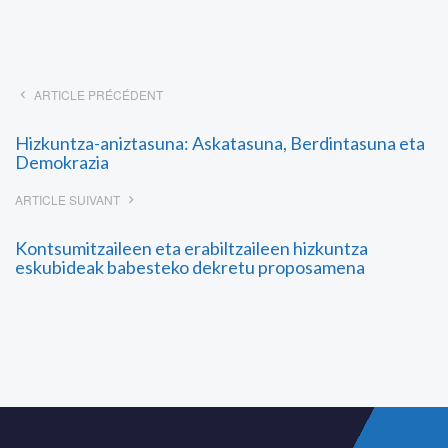
ARTICLE PRÉCÉDENT
Hizkuntza-aniztasuna: Askatasuna, Berdintasuna eta
Demokrazia
ARTICLE SUIVANT
Kontsumitzaileen eta erabiltzaileen hizkuntza
eskubideak babesteko dekretu proposamena