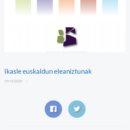
Ikasle euskaldun eleaniztunak
10/12/2020