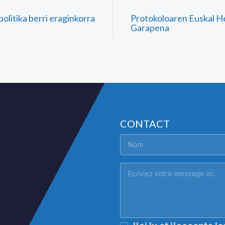
olitika berri eraginkorra
Protokoloaren Euskal H
Garapena
CONTACT