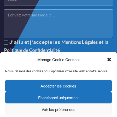
Mentions Légales
J'ai lu et j'accepte les
et la
Politique de Confidentialité
Manage Cookie Consent
Nous utilisons des cookies pour optimiser votre site Web et notre service.
Accepter les cookies
Fonctionnel uniquement
Lege oharra
|
Aviso legal
|
Mention légale
|
Legal notice
Pribatutasun politika
|
Política de privacidad
|
Politique de
Voir les préférences
confidentialité
|
Privacy policy
Cookien politika
|
Política de cookies
|
Politique de cookies
|