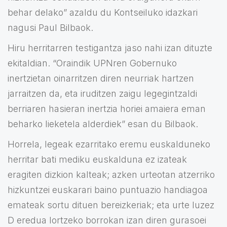
behar delako” azaldu du Kontseiluko idazkari
nagusi Paul Bilbaok.
Hiru herritarren testigantza jaso nahi izan dituzte
ekitaldian. “Oraindik UPNren Gobernuko
inertzietan oinarritzen diren neurriak hartzen
jarraitzen da, eta iruditzen zaigu legegintzaldi
berriaren hasieran inertzia horiei amaiera eman
beharko lieketela alderdiek” esan du Bilbaok.
Horrela, legeak ezarritako eremu euskalduneko
herritar bati mediku euskalduna ez izateak
eragiten dizkion kalteak; azken urteotan atzerriko
hizkuntzei euskarari baino puntuazio handiagoa
emateak sortu dituen bereizkeriak; eta urte luzez
D eredua lortzeko borrokan izan diren gurasoei