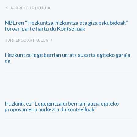
AURREKO ARTIKULUA
NBEren "Hezkuntza, hizkuntza eta giza eskubideak"
foroan parte hartu du Kontseiluak
HURRENGO ARTIKULUA
Hezkuntza-lege berrian urrats ausarta egiteko garaia
da
Iruzkinik ez "Legegintzaldi berrian jauzia egiteko
proposamena aurkeztu du kontseiluak"