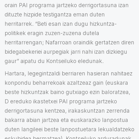
orain PAI programa jartzeko derrigortasuna izan
dituzte hizpide testigantza eman duten
herritarrek. “Beti esan izan dugu hizkuntza-
politikek eragin zuzen-zuzena dutela
herritarrengan; Nafarroan oraindik gertatzen diren
bidegabekeriei aurpegiak jarri nahi izan dizkiegu
gaur” aipatu du Kontseiluko eledunak.
Hartara, legegintzaldi berriaren hasieran nahitaez
konpondu beharrekoak azaltzeaz gain (euskara
beste hizkuntzak baino gutxiago ezin baloratzea,
D ereduko ikastetxei PAI programa jartzeko
derrigortasuna kentzea, irakaskuntzan zerrenda
bakarra abian jartzea eta euskarazko lanpostua
duten langileei beste lanpostuetara lekualdatzeko
eskubidea bermatzea), Kontseiluko arduradunak