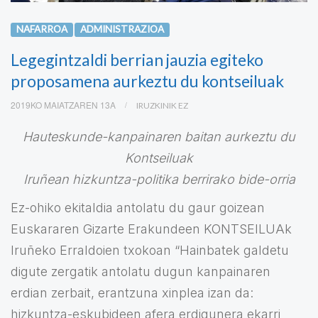
NAFARROA
ADMINISTRAZIOA
Legegintzaldi berrian jauzia egiteko
proposamena aurkeztu du kontseiluak
2019KO MAIATZAREN 13A
IRUZKINIK EZ
Hauteskunde-kanpainaren baitan aurkeztu du
Kontseiluak
Iruñean hizkuntza-politika berrirako bide-orria
Ez-ohiko ekitaldia antolatu du gaur goizean
Euskararen Gizarte Erakundeen KONTSEILUAk
Iruñeko Erraldoien txokoan “Hainbatek galdetu
digute zergatik antolatu dugun kanpainaren
erdian zerbait, erantzuna xinplea izan da:
hizkuntza-eskubideen afera erdigunera ekarri