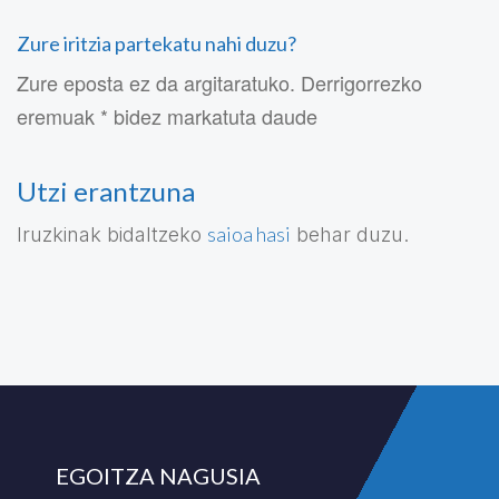
Zure iritzia partekatu nahi duzu?
Zure eposta ez da argitaratuko. Derrigorrezko
eremuak * bidez markatuta daude
Utzi erantzuna
saioa hasi
Iruzkinak bidaltzeko
behar duzu.
EGOITZA NAGUSIA