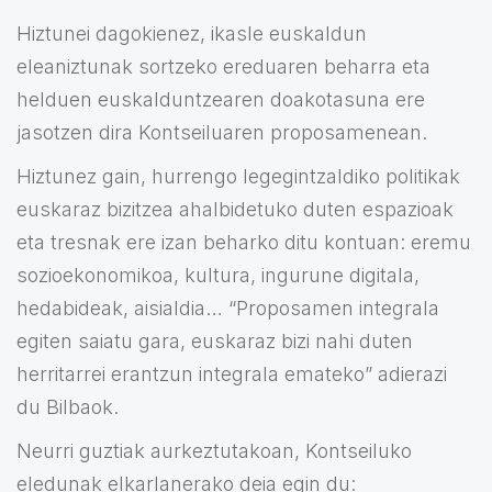
Hiztunei dagokienez, ikasle euskaldun
eleaniztunak sortzeko ereduaren beharra eta
helduen euskalduntzearen doakotasuna ere
jasotzen dira Kontseiluaren proposamenean.
Hiztunez gain, hurrengo legegintzaldiko politikak
euskaraz bizitzea ahalbidetuko duten espazioak
eta tresnak ere izan beharko ditu kontuan: eremu
sozioekonomikoa, kultura, ingurune digitala,
hedabideak, aisialdia… “Proposamen integrala
egiten saiatu gara, euskaraz bizi nahi duten
herritarrei erantzun integrala emateko” adierazi
du Bilbaok.
Neurri guztiak aurkeztutakoan, Kontseiluko
eledunak elkarlanerako deia egin du: