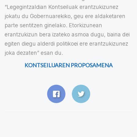
“Legegintzaldian Kontseiluak erantzukizunez
jokatu du Gobernuarekiko, geu ere aldaketaren
parte sentitzen ginelako. Etorkizunean
erantzukizun bera izateko asmoa dugu, baina dei
egiten diegu alderdi politikoei ere erantzukizunez
joka dezaten” esan du.
KONTSEILUAREN PROPOSAMENA