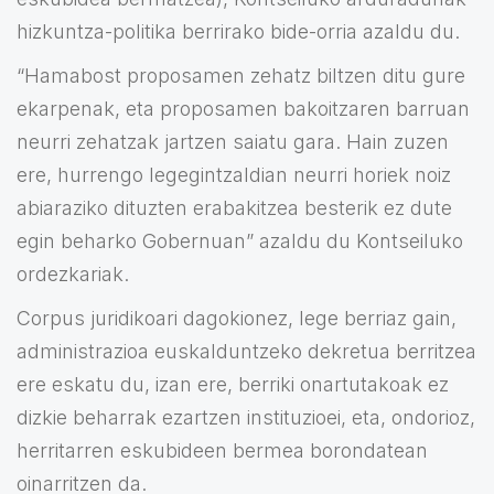
hizkuntza-politika berrirako bide-orria azaldu du.
“Hamabost proposamen zehatz biltzen ditu gure
ekarpenak, eta proposamen bakoitzaren barruan
neurri zehatzak jartzen saiatu gara. Hain zuzen
ere, hurrengo legegintzaldian neurri horiek noiz
abiaraziko dituzten erabakitzea besterik ez dute
egin beharko Gobernuan” azaldu du Kontseiluko
ordezkariak.
Corpus juridikoari dagokionez, lege berriaz gain,
administrazioa euskalduntzeko dekretua berritzea
ere eskatu du, izan ere, berriki onartutakoak ez
dizkie beharrak ezartzen instituzioei, eta, ondorioz,
herritarren eskubideen bermea borondatean
oinarritzen da.