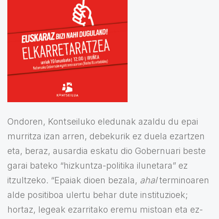
Ondoren, Kontseiluko eledunak azaldu du epai
murritza izan arren, debekurik ez duela ezartzen
eta, beraz, ausardia eskatu dio Gobernuari beste
garai bateko “hizkuntza-politika ilunetara” ez
itzultzeko. “Epaiak dioen bezala,
ahal
terminoaren
alde positiboa ulertu behar dute instituzioek;
hortaz, legeak ezarritako eremu mistoan eta ez-