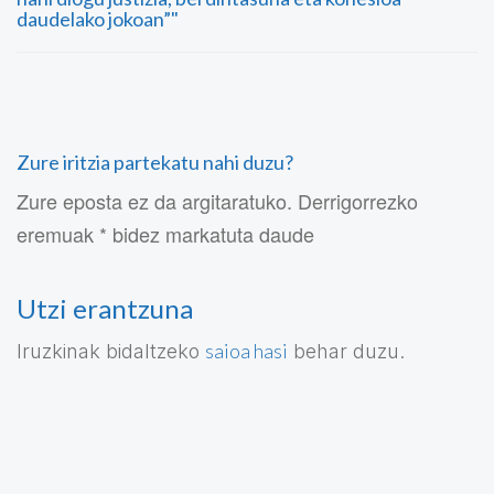
daudelako jokoan”"
Zure iritzia partekatu nahi duzu?
Zure eposta ez da argitaratuko. Derrigorrezko
eremuak * bidez markatuta daude
Utzi erantzuna
saioa hasi
Iruzkinak bidaltzeko
behar duzu.