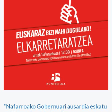
“Nafarroako Gobernuari ausardia eskatu