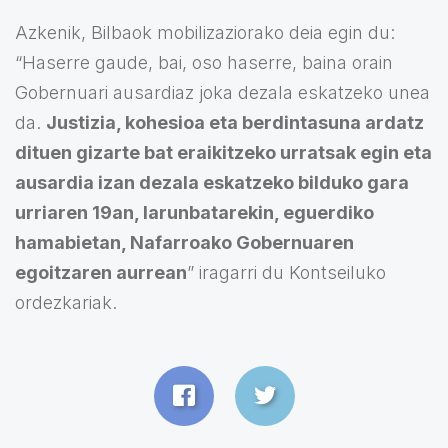
Azkenik, Bilbaok mobilizaziorako deia egin du:
“Haserre gaude, bai, oso haserre, baina orain
Gobernuari ausardiaz joka dezala eskatzeko unea
da.
Justizia, kohesioa eta berdintasuna ardatz
dituen gizarte bat eraikitzeko urratsak egin eta
ausardia izan dezala eskatzeko bilduko gara
urriaren 19an, larunbatarekin, eguerdiko
hamabietan, Nafarroako Gobernuaren
egoitzaren aurrean
” iragarri du Kontseiluko
ordezkariak.