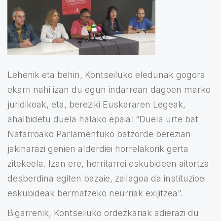
Lehenik eta behin, Kontseiluko eledunak gogora
ekarri nahi izan du egun indarrean dagoen marko
juridikoak, eta, bereziki Euskararen Legeak,
ahalbidetu duela halako epaia: “Duela urte bat
Nafarroako Parlamentuko batzorde berezian
jakinarazi genien alderdiei horrelakorik gerta
zitekeela. Izan ere, herritarrei eskubideen aitortza
desberdina egiten bazaie, zailagoa da instituzioei
eskubideak bermatzeko neurriak exijitzea”.
Bigarrenik, Kontseiluko ordezkariak adierazi du