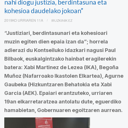
nahi diogu justizia, berdintasuna eta
kohesioa daudelako jokoan”
2019KO URRIAREN 11A
IRUZKINIK EZ
“Justiziari, berdintasunari eta kohesioari
muzin egiten dien epaia izan da”; horrela
adierazi du Kontseiluko idazkari nagusi Paul
Bilbaok, euskalgintzako hainbat eragilerekin
batera: Xabi Martinez de Lezea (IKA), Begoña
Muñoz (Nafarroako Ikastolen Elkartea), Agurne
Gaubeka (Hizkuntzaren Behatokia eta Xabi
Garcia (AEK). Epaiari erantzuteko, urriaren
19an elkarretaratzea antolatu dute, eguerdiko
hamabietan, Gobernuaren egoitzaren aurrean.