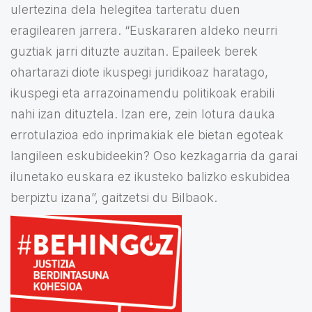
ulertezina dela helegitea tarteratu duen
eragilearen jarrera. “Euskararen aldeko neurri
guztiak jarri dituzte auzitan. Epaileek berek
ohartarazi diote ikuspegi juridikoaz haratago,
ikuspegi eta arrazoinamendu politikoak erabili
nahi izan dituztela. Izan ere, zein lotura dauka
errotulazioa edo inprimakiak ele bietan egoteak
langileen eskubideekin? Oso kezkagarria da garai
ilunetako euskara ez ikusteko balizko eskubidea
berpiztu izana”, gaitzetsi du Bilbaok.