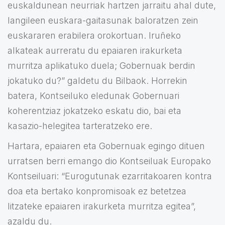
euskaldunean neurriak hartzen jarraitu ahal dute,
langileen euskara-gaitasunak baloratzen zein
euskararen erabilera orokortuan. Iruñeko
alkateak aurreratu du epaiaren irakurketa
murritza aplikatuko duela; Gobernuak berdin
jokatuko du?” galdetu du Bilbaok. Horrekin
batera, Kontseiluko eledunak Gobernuari
koherentziaz jokatzeko eskatu dio, bai eta
kasazio-helegitea tarteratzeko ere.
Hartara, epaiaren eta Gobernuak egingo dituen
urratsen berri emango dio Kontseiluak Europako
Kontseiluari: “Eurogutunak ezarritakoaren kontra
doa eta bertako konpromisoak ez betetzea
litzateke epaiaren irakurketa murritza egitea”,
azaldu du.