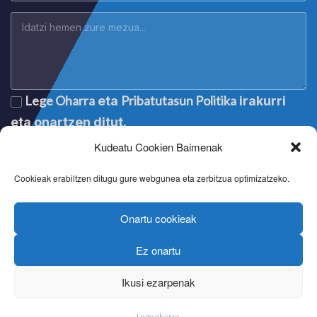
Lege Oharra
Pribatutasun Politika
eta
irakurri
eta onartzen ditut.
Kudeatu Cookien Baimenak
Cookieak erabiltzen ditugu gure webgunea eta zerbitzua optimizatzeko.
Onartu cookieak
Ez onartu
Lege oharra
|
Aviso legal
|
Mention légale
|
Legal notice
Pribatutasun politika
|
Política de privacidad
|
Politique de
Ikusi ezarpenak
confidentialité
|
Privacy policy
Cookien politika
|
Política de cookies
|
Politique de cookies
|
Cookie policy
Lege oharra