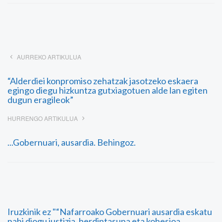
AURREKO ARTIKULUA
“Alderdiei konpromiso zehatzak jasotzeko eskaera
egingo diegu hizkuntza gutxiagotuen alde lan egiten
dugun eragileok”
HURRENGO ARTIKULUA
...Gobernuari, ausardia. Behingoz.
Iruzkinik ez "“Nafarroako Gobernuari ausardia eskatu
nahi diogu justizia, berdintasuna eta kohesioa