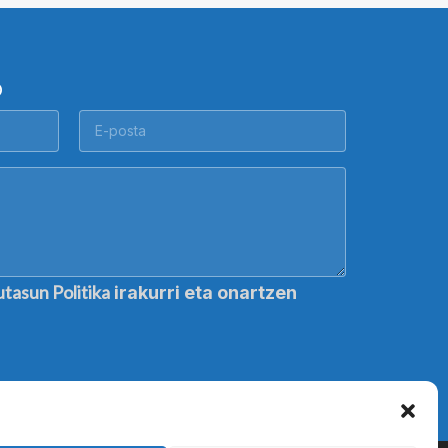
O
utasun Politika
irakurri eta onartzen