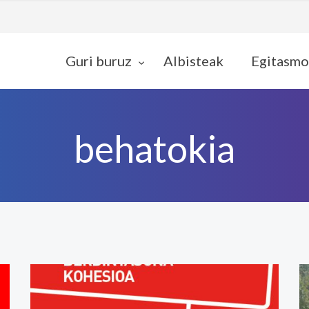
Guri buruz
Albisteak
Egitasmo
behatokia