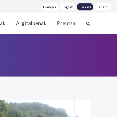
Français
English
Euskara
Español
ak
Argitalpenak
Prentsa