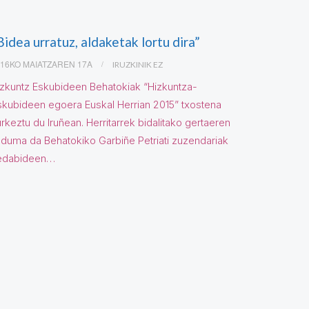
Bidea urratuz, aldaketak lortu dira”
016KO MAIATZAREN 17A
IRUZKINIK EZ
izkuntz Eskubideen Behatokiak “Hizkuntza-
skubideen egoera Euskal Herrian 2015” txostena
rkeztu du Iruñean. Herritarrek bidalitako gertaeren
lduma da Behatokiko Garbiñe Petriati zuzendariak
edabideen…