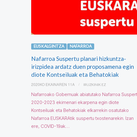
EUSKALGINTZA
NAFARROA
Nafarroa Suspertu planari hizkuntza-
irizpidea ardatz duen proposamena egin
diote Kontseiluak eta Behatokiak
2020KO EKAINAREN 11A
IRUZKINIK EZ
Nafarroako Gobernuak abiatutako Nafarroa Susper
2020-2023 ekimenari ekarpena egin diote
Kontseiluak eta Behatokiak elkarrekin osatutako
Nafarroa EUSKARAtik suspertu txostenarekin. Izan
ere, COVID-19ak…