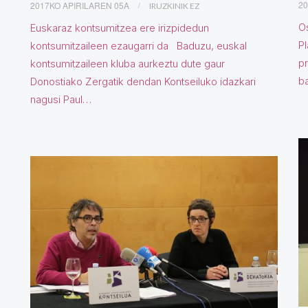
20
2017KO APIRILAREN 05A
IRUZKINIK EZ
Os
Euskaraz kontsumitzea ere irizpidedun
Pl
kontsumitzaileen ezaugarri da Baduzu, euskal
pr
kontsumitzaileen kluba aurkeztu dute gaur
b
Donostiako Zergatik dendan Kontseiluko idazkari
nagusi Paul…