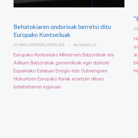
“
Behatokiaren ondorioak berretsi ditu
2
Europako Kontseiluak
H
2016KO URTARRILAREN 25A
IRUZKINIK EZ
e
Europako Kontseiluko Ministroen Batzordeak eta
au
Adituen Batzordeak gomendioak egin dizkiote
bi
Espainiako Estatuari Erregio edo Gutxiengoen
h
Hizkuntzen Europako Itunak ezartzen dituen
betebeharren inguruan.