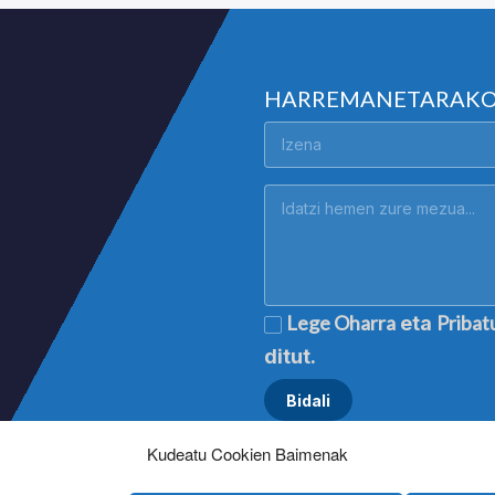
HARREMANETARAK
Lege Oharra
Pribat
eta
ditut.
Kudeatu Cookien Baimenak