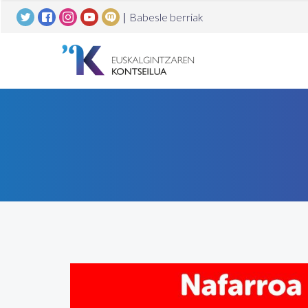
|
Babesle berriak