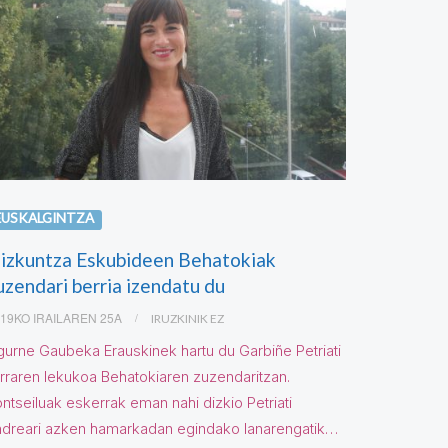
EUSKALGINTZA
izkuntza Eskubideen Behatokiak
uzendari berria izendatu du
19KO IRAILAREN 25A
IRUZKINIK EZ
urne Gaubeka Erauskinek hartu du Garbiñe Petriati
urraren lekukoa Behatokiaren zuzendaritzan.
ntseiluak eskerrak eman nahi dizkio Petriati
ndreari azken hamarkadan egindako lanarengatik…