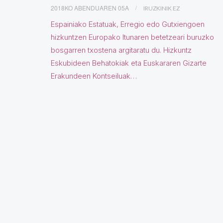
2018KO ABENDUAREN 05A
IRUZKINIK EZ
Espainiako Estatuak, Erregio edo Gutxiengoen
hizkuntzen Europako Itunaren betetzeari buruzko
bosgarren txostena argitaratu du. Hizkuntz
Eskubideen Behatokiak eta Euskararen Gizarte
Erakundeen Kontseiluak…