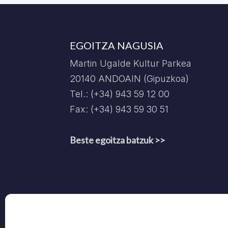
EGOITZA NAGUSIA
Martin Ugalde Kultur Parkea
20140 ANDOAIN (Gipuzkoa)
Tel.: (+34) 943 59 12 00
Fax: (+34) 943 59 30 51
Beste egoitza batzuk >>