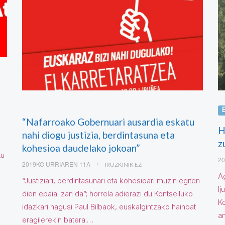
“Nafarroako Gobernuari ausardia eskatu
H
nahi diogu justizia, berdintasuna eta
z
kohesioa daudelako jokoan”
tu
20
2019KO URRIAREN 11A
IRUZKINIK EZ
Ag
“Justiziari, berdintasunari eta kohesioari muzin egiten
Ij
dien epaia izan da”; horrela adierazi du Kontseiluko
Ko
idazkari nagusi Paul Bilbaok, euskalgintzako hainbat
a
eragilerekin batera:…