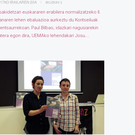
17KO IRAILAREN 20A
IRUZKIN 1
akidetzan euskararen erabilera normalizatzeko II.
anaren lehen ebaluazioa aurkeztu du Kontseiluak
entsaurrekoan. Paul Bilbao, idazkari nagusiarekin
atera egon dira, UEMAko lehendakari Josu…