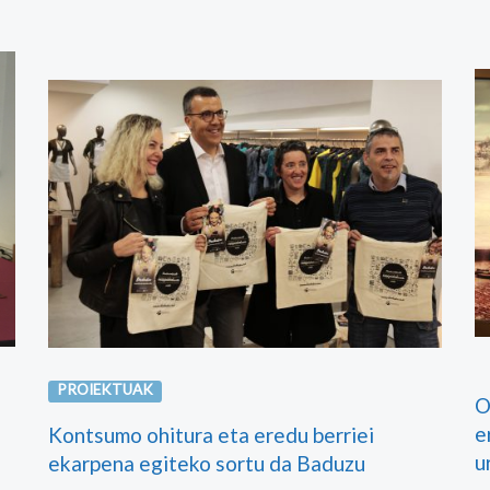
PROIEKTUAK
O
e
Kontsumo ohitura eta eredu berriei
u
ekarpena egiteko sortu da Baduzu