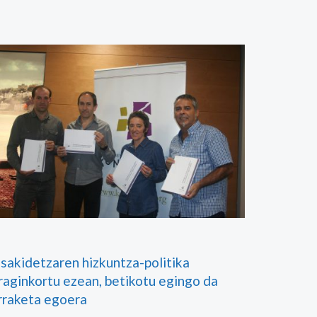
sakidetzaren hizkuntza-politika
raginkortu ezean, betikotu egingo da
rraketa egoera