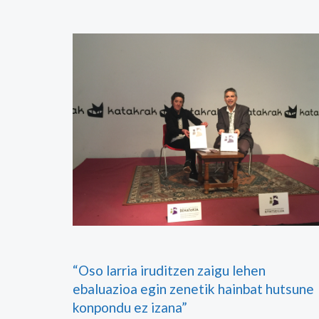
“Oso larria iruditzen zaigu lehen
ebaluazioa egin zenetik hainbat hutsune
konpondu ez izana”