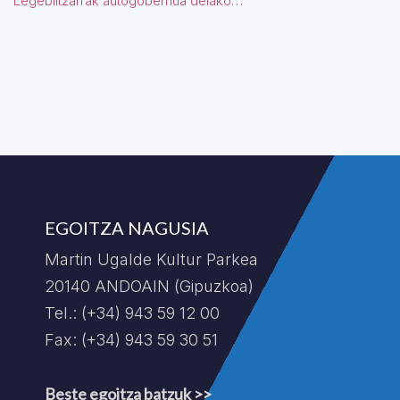
Legebiltzarrak autogobernua delako…
EGOITZA NAGUSIA
Martin Ugalde Kultur Parkea
20140 ANDOAIN (Gipuzkoa)
Tel.: (+34) 943 59 12 00
Fax: (+34) 943 59 30 51
Beste egoitza batzuk >>