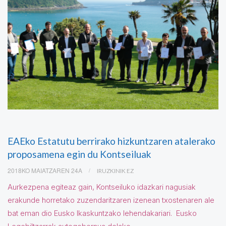
EAEko Estatutu berrirako hizkuntzaren atalerako
proposamena egin du Kontseiluak
2018KO MAIATZAREN 24A
IRUZKINIK EZ
Aurkezpena egiteaz gain, Kontseiluko idazkari nagusiak
erakunde horretako zuzendaritzaren izenean txostenaren ale
bat eman dio Eusko Ikaskuntzako lehendakariari. Eusko