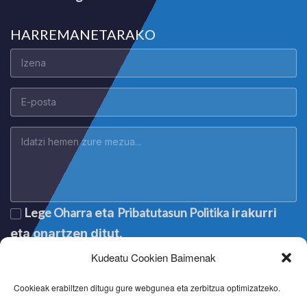
HARREMANETARAKO
Lege Oharra
Pribatutasun Politika
eta
irakurri
eta onartzen ditut.
Kudeatu Cookien Baimenak
Cookieak erabiltzen ditugu gure webgunea eta zerbitzua optimizatzeko.