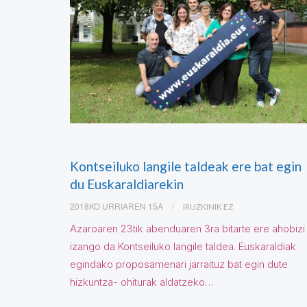
Kontseiluko langile taldeak ere bat egin
du Euskaraldiarekin
2018KO URRIAREN 15A
IRUZKINIK EZ
Azaroaren 23tik abenduaren 3ra bitarte ere ahobizi
izango da Kontseiluko langile taldea. Euskaraldiak
egindako proposamenari jarraituz bat egin dute
hizkuntza- ohiturak aldatzeko…