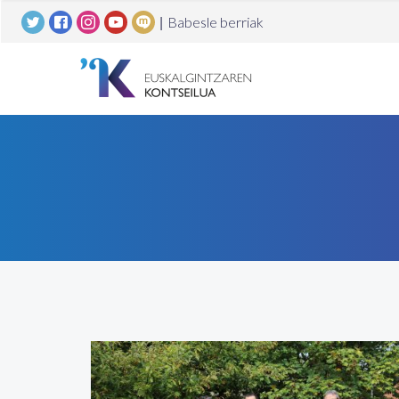
|
Babesle berriak