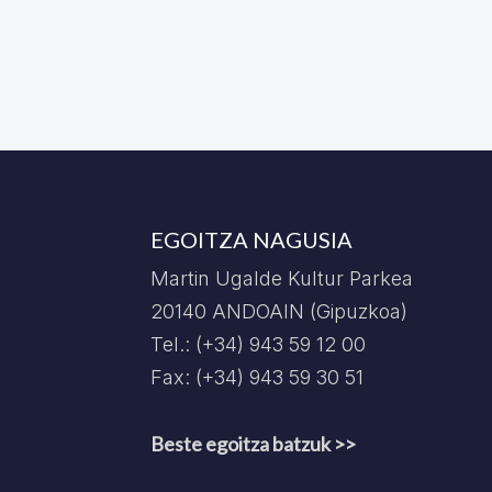
EGOITZA NAGUSIA
Martin Ugalde Kultur Parkea
20140 ANDOAIN (Gipuzkoa)
Tel.: (+34) 943 59 12 00
Fax: (+34) 943 59 30 51
Beste egoitza batzuk >>