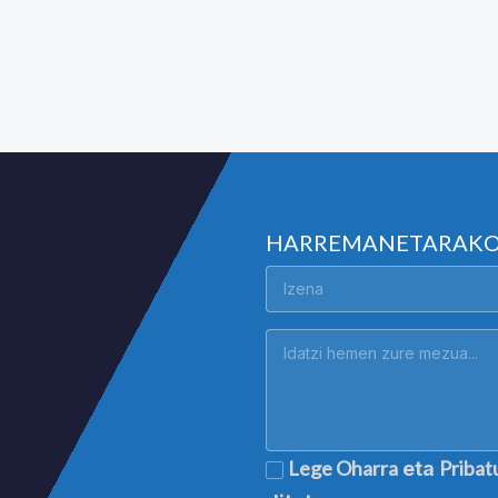
HARREMANETARAK
Lege Oharra
Pribat
eta