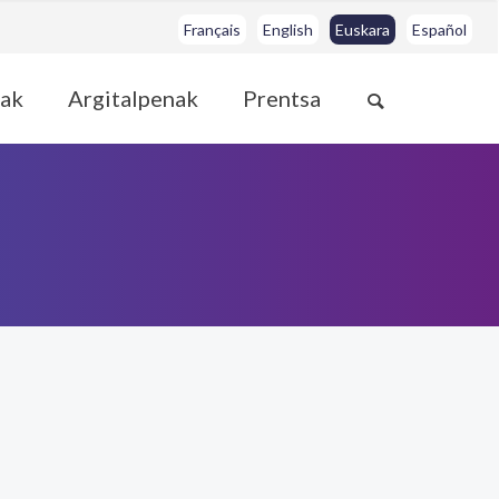
Français
English
Euskara
Español
ak
Argitalpenak
Prentsa