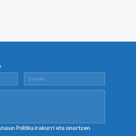
O
utasun Politika
irakurri eta onartzen