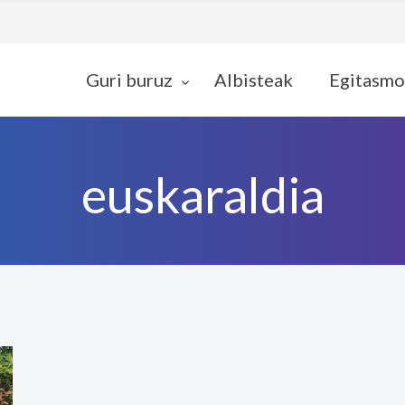
Guri buruz
Albisteak
Egitasmo
euskaraldia