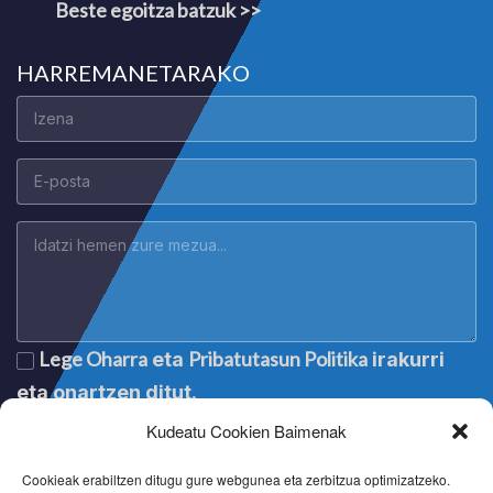
Beste egoitza batzuk >>
HARREMANETARAKO
Lege Oharra
Pribatutasun Politika
eta
irakurri
eta onartzen ditut.
Kudeatu Cookien Baimenak
Cookieak erabiltzen ditugu gure webgunea eta zerbitzua optimizatzeko.