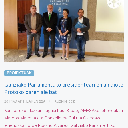
PROIEKTUAK
Galiziako Parlamentuko presidenteari eman diote
Protokoloaren ale bat
2017KO APIRILAREN 22A
IRUZKINIK EZ
Kontseiluko idazkari nagusi Paul Bilbao, AMESAko lehendakari
Marcos Maceira eta Consello da Cultura Galegako
lehendakari orde Rosario Álvarez, Galiziako Parlamentuko