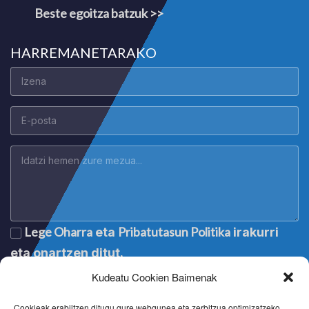
Beste egoitza batzuk >>
HARREMANETARAKO
Lege Oharra
Pribatutasun Politika
eta
irakurri
eta onartzen ditut.
Kudeatu Cookien Baimenak
Cookieak erabiltzen ditugu gure webgunea eta zerbitzua optimizatzeko.