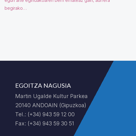
egun arte egindakoaren berri emateaz gain, aurrera
begirako…
EGOITZA NAGUSIA
Martin Ugalde Kultur Parkea
20140 ANDOAIN (Gipuzkoa)
Tel.: (+34) 943 59 12 00
Fax: (+34) 943 59 30 51