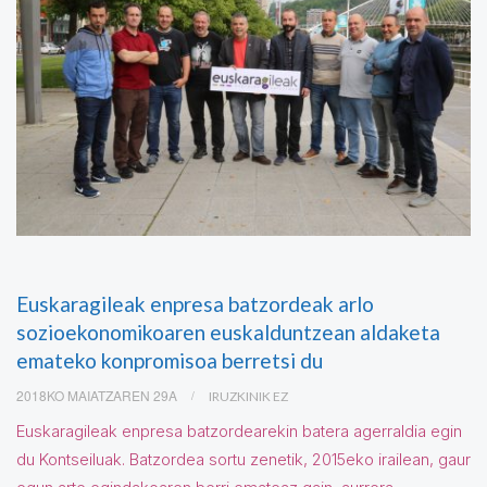
Euskaragileak enpresa batzordeak arlo
sozioekonomikoaren euskalduntzean aldaketa
emateko konpromisoa berretsi du
2018KO MAIATZAREN 29A
IRUZKINIK EZ
Euskaragileak enpresa batzordearekin batera agerraldia egin
du Kontseiluak. Batzordea sortu zenetik, 2015eko irailean, gaur