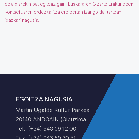
deialdiarekin bat egiteaz gain, Euskararen Gizarte Erakundeen
Kontseiluaren ordezkaritza ere bertan izango da, tartean,
idazkari nagusia….
EGOITZA NAGUSIA
Martin Ugalde Kultur Parkea
20140 ANDOAIN (Gipuzkoa)
Tel.: (+34) 943 59 12 00
Fax: (+34) 943 59 30 51