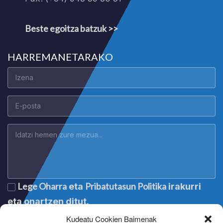
Beste egoitza batzuk >>
HARREMANETARAKO
Lege Oharra
Pribatutasun Politika
eta
irakurri
eta onartzen ditut.
Kudeatu Cookien Baimenak