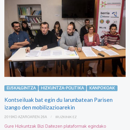
EUSKALGINTZA
HIZKUNTZA-POLITIKA
KANPOKOAK
Kontseiluak bat egin du larunbatean Parisen
izango den mobilizazioarekin
2019KO AZAROAREN 26A
IRUZKINIK EZ
Gure Hizkuntzak Bizi Daitezen plataformak egindako