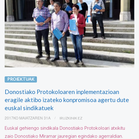
PROIEKTUAK
Donostiako Protokoloaren inplementazioan
eragile aktibo izateko konpromisoa agertu dute
euskal sindikatuek
2017KO MAIATZAREN 31A
IRUZKINIK EZ
Euskal gehiengo sindikala Donostiako Protokoloari atxikitu
zaio Donostiako Miramar jauregian egindako agerraldian.