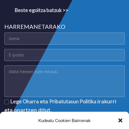
Beste egoitza batzuk >>
HARREMANETARAKO
Lege Oharra
Pribatutasun Politika
eta
irakurri
eta onartzen ditut.
Kudeatu Cookien Baimenak