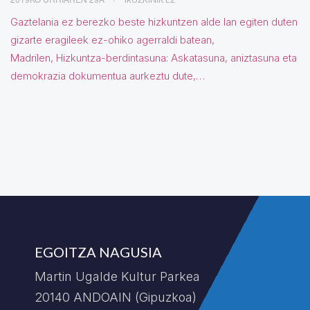
Gaztelania ez berezko beste hizkuntzen alde lan egiten duten
gizarte eragileek ez-ohiko agerraldi batean,
Madrilen, Hizkuntza-berdintasuna: Askatasuna, aniztasuna eta
demokrazia dokumentua aurkeztu dute,…
EGOITZA NAGUSIA
Martin Ugalde Kultur Parkea
20140 ANDOAIN (Gipuzkoa)