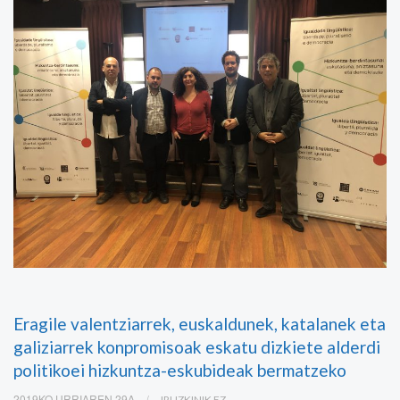
Eragile valentziarrek, euskaldunek, katalanek eta
galiziarrek konpromisoak eskatu dizkiete alderdi
politikoei hizkuntza-eskubideak bermatzeko
2019KO URRIAREN 29A
IRUZKINIK EZ