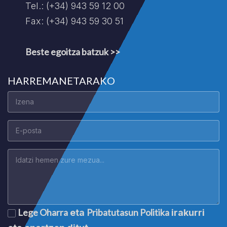
Tel.: (+34) 943 59 12 00
Fax: (+34) 943 59 30 51
Beste egoitza batzuk >>
HARREMANETARAKO
Lege Oharra
Pribatutasun Politika
eta
irakurri