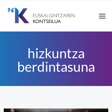
hizkuntza
berdintasuna